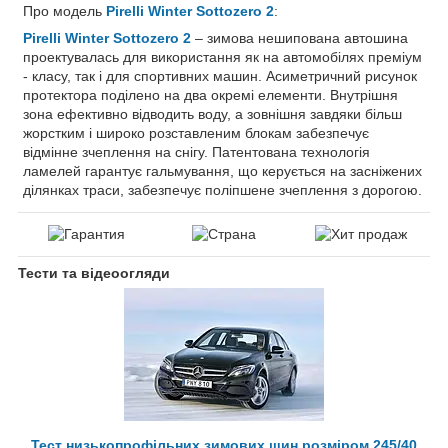
Про модель
Pirelli Winter Sottozero 2
:
Pirelli Winter Sottozero 2
– зимова нешипована автошина
проектувалась для використання як на автомобілях преміум
- класу, так і для спортивних машин. Асиметричний рисунок
протектора поділено на два окремі елементи. Внутрішня
зона ефективно відводить воду, а зовнішня завдяки більш
жорстким і широко розставленим блокам забезпечує
відмінне зчеплення на снігу. Патентована технологія
ламелей гарантує гальмування, що керується на засніжених
ділянках траси, забезпечує поліпшене зчеплення з дорогою.
Тести та відеоогляди
Тест низькопрофільних зимових шин розміром 245/40