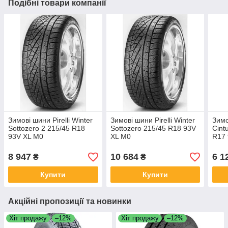
Подібні товари компанії
Зимові шини Pirelli Winter
Зимові шини Pirelli Winter
Зимо
Sottozero 2 215/45 R18
Sottozero 215/45 R18 93V
Cint
93V XL M0
XL M0
R17 
8 947
10 684
6 1
₴
₴
Купити
Купити
Акційні пропозиції та новинки
Хіт продажу
–12%
Хіт продажу
–12%