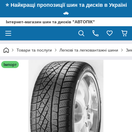
⭐️ Найкращі пропозиції шин та дисків в Україні
🚗
Інтернет-магазин шин та дисків "АВТОПІК"
Товари та послуги
Легкові та легковантажні шини
Зим
Імпорт