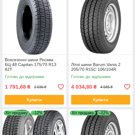
Всесезонні шини Росава
БЦ-48 Capitan 175/70 R13
Літні шини Barum Vanis 2
82T
205/70 R15C 106/104R
Готово до відправки
Готово до відправки
1 791,68
4 034,80
₴
₴
2 036 ₴
4 585 ₴
Купити
Купити
Хіт продажу
–12%
Хіт продажу
–12%