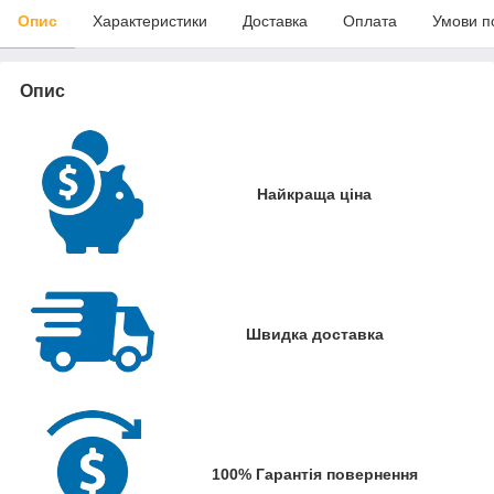
Опис
Характеристики
Доставка
Оплата
Умови п
Опис
Найкраща ціна
Швидка доставка
100% Гарантія повернення