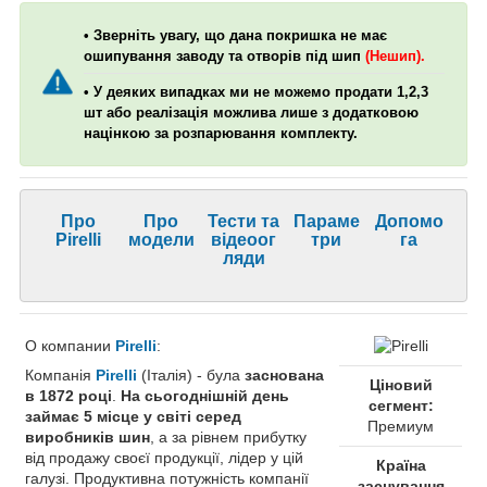
• Зверніть увагу, що дана покришка не має
ошипування заводу та отворів під шип
(Нешип).
• У деяких випадках ми не можемо продати 1,2,3
шт або реалізація можлива лише з додатковою
націнкою за розпарювання комплекту.
Про
Про
Тести та
Параме
Допомо
Pirelli
модели
відеоог
три
га
ляди
О компании
Pirelli
:
Компанія
Pirelli
(Італія) - була
заснована
Ціновий
в 1872 році
.
На сьогоднішній день
сегмент:
займає 5 місце у світі серед
Премиум
виробників шин
, а за рівнем прибутку
від продажу своєї продукції, лідер у цій
Країна
галузі. Продуктивна потужність компанії
заснування