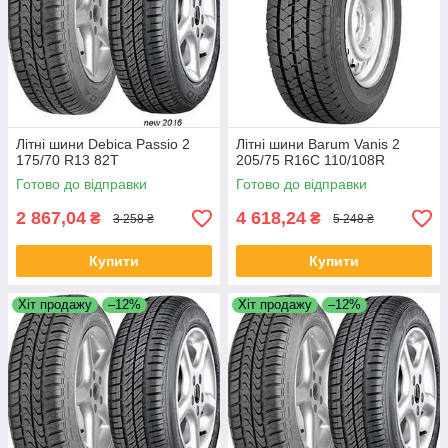
Літні шини Debica Passio 2
Літні шини Barum Vanis 2
175/70 R13 82T
205/75 R16C 110/108R
Готово до відправки
Готово до відправки
2 867,04
4 618,24
₴
₴
3 258 ₴
5 248 ₴
Купити
Купити
Хіт продажу
–12%
Хіт продажу
–12%