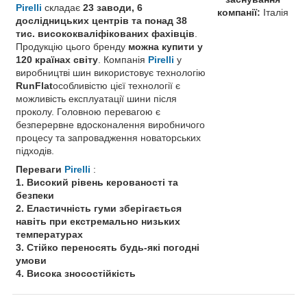
Pirelli
складає
23 заводи, 6
компанії:
Італія
дослідницьких центрів та понад 38
тис. висококваліфікованих фахівців
.
Продукцію цього бренду
можна купити у
120 країнах світу
. Компанія
Pirelli
у
виробництві шин використовує технологію
RunFlat
особливістю цієї технології є
можливість експлуатації шини після
проколу. Головною перевагою є
безперервне вдосконалення виробничого
процесу та запровадження новаторських
підходів.
Переваги
Pirelli
:
1. Високий рівень керованості та
безпеки
2. Еластичність гуми зберігається
навіть при екстремально низьких
температурах
3. Стійко переносять будь-які погодні
умови
4. Висока зносостійкість