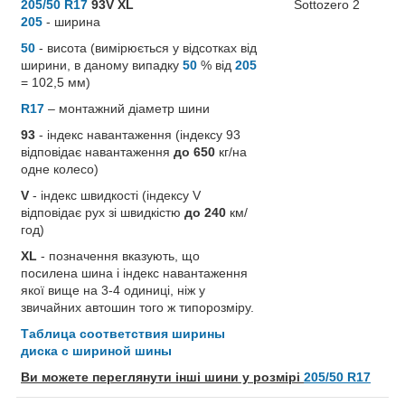
205/50 R17
93V XL
205
- ширина
50
- висота (вимірюється у відсотках від
ширини, в даному випадку
50
% від
205
= 102,5 мм)
R17
– монтажний діаметр шини
93
- індекс навантаження (індексу 93
відповідає навантаження
до 650
кг/на
одне колесо)
V
- індекс швидкості (індексу V
відповідає рух зі швидкістю
до 240
км/
год)
XL
- позначення вказують, що
посилена шина і індекс навантаження
якої вище на 3-4 одиниці, ніж у
звичайних автошин того ж типорозміру.
Таблица соответствия ширины
диска с шириной шины
Ви можете переглянути інші шини у розмірі
205/50 R17