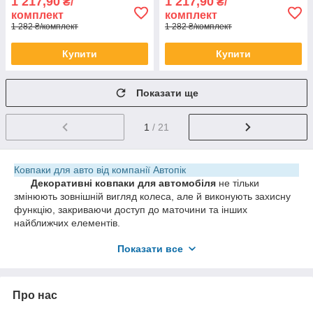
1 217,90
1 217,90
₴/
₴/
комплект
комплект
1 282 ₴/комплект
1 282 ₴/комплект
Купити
Купити
Показати ще
1
/ 21
Ковпаки для авто від компанії Автопік
Декоративні ковпаки для автомобіля
не тільки
змінюють зовнішній вигляд колеса, але й виконують захисну
функцію, закриваючи доступ до маточини та інших
найближчих елементів.
✔ Кастомізація зовнішнього вигляду
Показати все
✔ Підвищення безпеки
Якісні автомобільні ковпаки з доставкою по Україні
Про нас