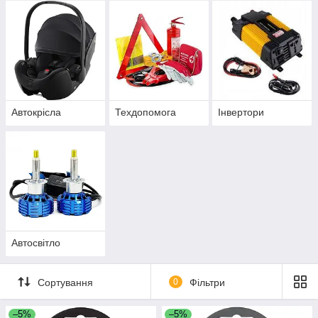
Автокрісла
Техдопомога
Інвертори
Автосвітло
Сортування
0
Фільтри
–5%
–5%