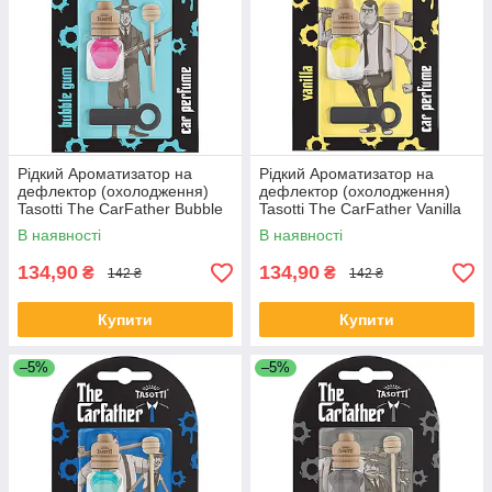
Рідкий Ароматизатор на
Рідкий Ароматизатор на
дефлектор (охолодження)
дефлектор (охолодження)
Tasotti The CarFather Bubble
Tasotti The CarFather Vanilla
Gum (Жувальна Гумка) 7ml
(Ваніль) 7ml
В наявності
В наявності
134,90
134,90
₴
₴
142 ₴
142 ₴
Купити
Купити
–5%
–5%