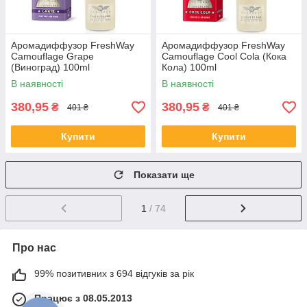
Аромадиффузор FreshWay
Аромадиффузор FreshWay
Camouflage Grape
Camouflage Cool Cola (Кока
(Виноград) 100ml
Кола) 100ml
В наявності
В наявності
380,95
380,95
₴
₴
401 ₴
401 ₴
Купити
Купити
Показати ще
1
/ 74
Про нас
99% позитивних з 694 відгуків за рік
Працює з 08.05.2013