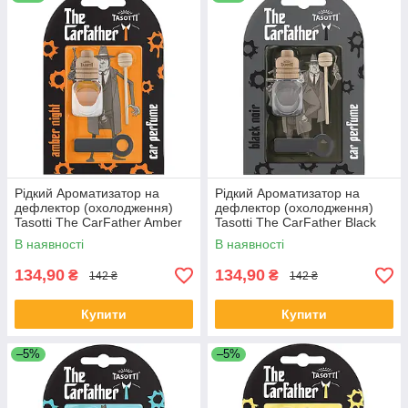
Рідкий Ароматизатор на
Рідкий Ароматизатор на
дефлектор (охолодження)
дефлектор (охолодження)
Tasotti The CarFather Amber
Tasotti The CarFather Black
Night (Бурштинова ніч) 7ml
Noir (Чорний лід) 7ml
В наявності
В наявності
134,90
134,90
₴
₴
142 ₴
142 ₴
Купити
Купити
–5%
–5%