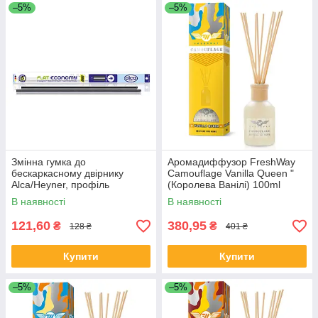
–5%
–5%
Змінна гумка до
Аромадиффузор FreshWay
бескаркасному двірнику
Camouflage Vanilla Queen "
Alca/Heyner, профіль
(Королева Ванілі) 100ml
"BOSCH" 600мм, (2шт),
В наявності
В наявності
120240
121,60
380,95
₴
₴
128 ₴
401 ₴
Купити
Купити
–5%
–5%