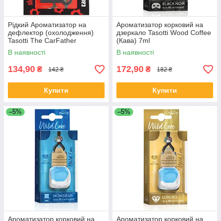
Рідкий Ароматизатор на
Ароматизатор корковий на
дефлектор (охолодження)
дзеркало Tasotti Wood Coffee
Tasotti The CarFather
(Кава) 7ml
Strawberry (Полуниця) 7ml
В наявності
В наявності
134,90
172,90
₴
₴
142 ₴
182 ₴
Купити
Купити
–5%
–5%
Ароматизатор корковий на
Ароматизатор корковий на