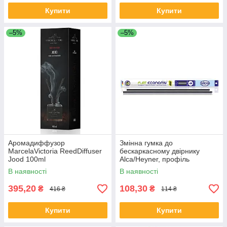
Купити
Купити
–5%
–5%
Аромадиффузор
Змінна гумка до
MarcelaVictoria ReedDiffuser
бескаркасному двірнику
Jood 100ml
Alca/Heyner, профіль
"BOSCH" 500мм, (2шт),
В наявності
В наявності
120200
395,20
108,30
₴
₴
416 ₴
114 ₴
Купити
Купити