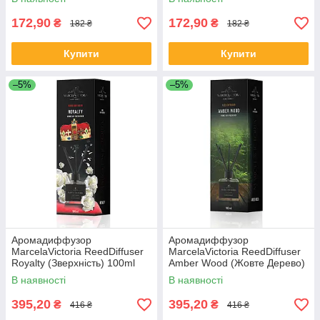
172,90
172,90
₴
₴
182 ₴
182 ₴
Купити
Купити
–5%
–5%
Аромадиффузор
Аромадиффузор
MarcelaVictoria ReedDiffuser
MarcelaVictoria ReedDiffuser
Royalty (Зверхність) 100ml
Amber Wood (Жовте Дерево)
100ml
В наявності
В наявності
395,20
395,20
₴
₴
416 ₴
416 ₴