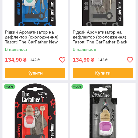
Рідкий Ароматизатор на
Рідкий Ароматизатор на
дефлектор (охолодження)
дефлектор (охолодження)
Tasotti The CarFather New
Tasotti The CarFather Black
Car (Нова Машина) 7ml
(Чорний) 7ml
В наявності
В наявності
134,90
134,90
₴
₴
142 ₴
142 ₴
Купити
Купити
–5%
–5%