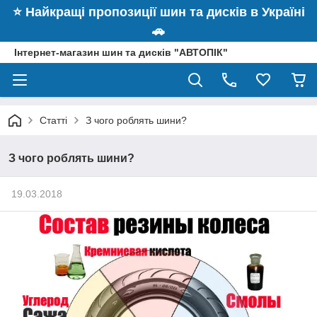
⭐️ Найкращі пропозиції шин та дисків в Україні
🚗
Інтернет-магазин шин та дисків "АВТОПІК"
Статті
З чого роблять шини?
З чого роблять шини?
19.03.2018