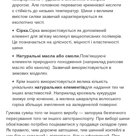
дорогою. Але головною перевагою кремнієвої кислоти
є стійкість до низьких температур. Шини з великим
вмістом силіки зазвичай характеризуються як
екологічно чисті.
Сірка.
Сірка використовується як допоміжний
елемент для зв'язку молекул вищеописаних полімерів.
Це позначається на цілісності, міцності і еластичності
шини.
Натуральні масла або смоли.
Пом'якшуючі
елементи природного походження (наприклад рапсове
масло або канола). Зазвичай використовуються в
зимових моделях.
Крім іншого використовується велика кількість
унікальних
натуральних елементів
для надання тих чи
інших властивостей. Наприклад крохмаль кукурудзи
знижує опір коченню, а мелена шкаралупа волоського
горіха збільшує зчеплення на заледенелой поверхні.
Гумова суміш того чи іншого виробу — запорука безпечного
пересування того чи іншого автотранспорту. При виборі шини
обов'язково потрібно поцікавитися у продавця складом гуми.
Як правило, чим дорожче автошини, тим шинний коктейлі в
них більш складний і, відповідно, більш ефективний. При