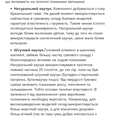
що впливають на технічні показники автошини:
Натуральний каучук.
Компонент добувається з соку
бразильської гевеї. На даний момент використовується
найчастіше в гумовому складі боковин моделей,
гарантую еластичність і пружність. Таким чином істотно
поліпшується маневреність. Натуральний каучук
володіє білим молочним цвітом, тому до того як стали
використовувати синтетичний каучук, шини мали білим
кольором.
Штучний каучук.
Головний елемент в шинному
коктейлі, займає більшу частку гумового складу і
безпосередньо впливає на ходові показники.
Натуральний каучук використовувався протягом
левової частина 20 століття, до тих пір, поки не був
синтезований штучний каучук (Бутадієн-стирольний,
ізопрена, бутилкаучук тощо). Від твердості ґумової
суміші залежить показники зносу, зчеплення та
гальмування. Тобто основні технічні властивості. В
залежності від призначення гуми виробники
позначають необхідну жорсткість. Наприклад, для
високошвидкісних моделей склад використовується
більш жорсткий каучук, а для класичних дощових -
більш м'який (так як така гума добре зчіплюється з