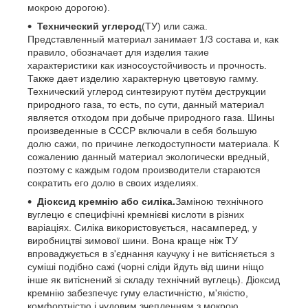
мокрою дорогою).
Технический углерод
(ТУ) или сажа.
Представленный материал занимает 1/3 состава и, как
правило, обозначает для изделия такие
характеристики как износоустойчивость и прочность.
Также дает изделию характерную цветовую гамму.
Технический углерод синтезируют путём деструкции
природного газа, то есть, по сути, данный материал
является отходом при добыче природного газа. Шины
произведенные в СССР включали в себя большую
долю сажи, по причине легкодоступности материала. К
сожалению данный материал экологически вредный,
поэтому с каждым годом производители стараются
сократить его долю в своих изделиях.
Діоксид кремнію або силіка.
Заміною технічного
вуглецю є специфічні кремнієві кислоти в різних
варіаціях. Силіка використовується, насамперед, у
виробництві зимової шини. Вона краще ніж ТУ
впроваджується в з'єднання каучуку і не витісняється з
суміші подібно сажі (чорні сліди йдуть від шини ніщо
інше як витіснений зі складу технічний вуглець). Діоксид
кремнію забезпечує гуму еластичністю, м'якістю,
комфортністю
і чудовим зчепленням з мокрою