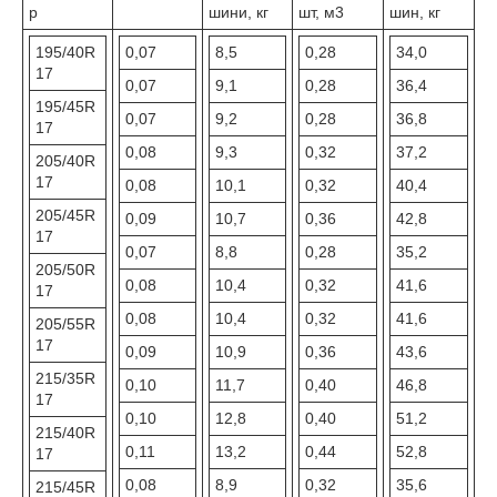
р
шини, кг
шт, м3
шин, кг
195/40R
0,07
8,5
0,28
34,0
17
0,07
9,1
0,28
36,4
195/45R
0,07
9,2
0,28
36,8
17
0,08
9,3
0,32
37,2
205/40R
17
0,08
10,1
0,32
40,4
205/45R
0,09
10,7
0,36
42,8
17
0,07
8,8
0,28
35,2
205/50R
0,08
10,4
0,32
41,6
17
0,08
10,4
0,32
41,6
205/55R
17
0,09
10,9
0,36
43,6
215/35R
0,10
11,7
0,40
46,8
17
0,10
12,8
0,40
51,2
215/40R
0,11
13,2
0,44
52,8
17
0,08
8,9
0,32
35,6
215/45R