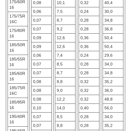
175/60R
0,08
10,1
0,32
40,4
16
0,06
7,5
0,24
30,0
175/75R
0,07
8,7
0,28
34,8
16C
0,07
9,2
0,28
36,8
175/80R
16
0,09
12,6
0,36
50,4
185/50R
0,09
12,6
0,36
50,4
16
0,06
7,4
0,24
29,6
185/55R
0,07
8,5
0,28
34,0
16
0,07
8,7
0,28
34,8
185/60R
16
0,08
8,8
0,32
35,2
185/75R
0,08
9,0
0,32
36,0
16C
0,08
12,2
0,32
48,8
185/85R
16
0,10
14,0
0,40
56,0
195/40R
0,07
8,5
0,28
34,0
16
0,07
8,8
0,28
35,2
195/45R