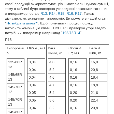
своєї продукції використовують різні матеріали і гумові суміші,
тому в таблиці буде наведено усереднені показники ваги шин
з типоразмерностью
R13
,
R14
,
R15
,
R16
,
R17
. Також
дізнатися, як визначити типорозмір, Ви можете в нашій статті
"
Як вибрати шини?
". Щоб полегшити процес пошуку,
натисніть комбінацію клавіш Ctrl + F" і праворуч угорі введіть
потрібний типорозмір наприклад "
195/75R14
".
R13
Типорозмі
Об'єм , м3
Вага
Обсяг 4
Вага 4
р
шини, кг
шт, м3
шин, кг
135/80R
0,04
4,0
0,16
16,0
13
0,04
5,2
0,16
20,8
145/65R
0,04
4,6
0,16
18,4
13
0,04
4,7
0,16
18,8
145/70R
12
0,05
5,4
0,20
21,6
145/70R
0,05
5,6
0,20
22,4
13
0,04
5,2
0,16
20,8
145/80R