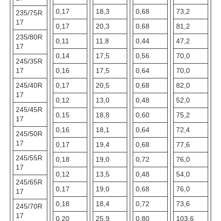
0,17
18,3
0,68
73,2
235/75R
17
0,17
20,3
0,68
81,2
235/80R
0,11
11,8
0,44
47,2
17
0,14
17,5
0,56
70,0
245/35R
17
0,16
17,5
0,64
70,0
245/40R
0,17
20,5
0,68
82,0
17
0,12
13,0
0,48
52,0
245/45R
0,15
18,8
0,60
75,2
17
0,16
18,1
0,64
72,4
245/50R
17
0,17
19,4
0,68
77,6
245/55R
0,18
19,0
0,72
76,0
17
0,12
13,5
0,48
54,0
245/65R
0,17
19,0
0,68
76,0
17
0,18
18,4
0,72
73,6
245/70R
17
0,20
25,9
0,80
103,6