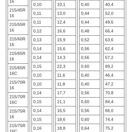
16
0,10
10,1
0,40
40,4
215/45R
0,11
13,0
0,44
52,0
16
0,11
12,4
0,44
49,6
215/55R
16
0,12
16,6
0,48
66,4
215/60R
0,13
15,9
0,52
63,6
16
0,14
15,6
0,56
62,4
215/65R
0,14
14,3
0,56
57,2
16
0,15
22,3
0,60
89,2
215/65R
16C
0,10
11,6
0,40
46,4
215/70R
0,10
11,8
0,40
47,2
16
0,14
17,7
0,56
70,8
215/70R
0,15
21,1
0,60
84,4
16C
0,14
16,5
0,56
66,0
215/75R
16
0,15
18,6
0,60
74,4
215/75R
0,16
18,8
0,64
75,2
16C