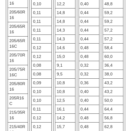
16
0,10
12,2
0,40
48,8
205/60R
0,11
14,8
0,44
59,2
16
0,11
14,8
0,44
59,2
205/65R
0,11
14,3
0,44
57,2
16
0,11
14,3
0,44
57,2
205/65R
16C
0,12
14,6
0,48
58,4
205/70R
0,12
15,0
0,48
60,0
16
0,08
9,1
0,32
36,4
205/75R
0,08
9,5
0,32
38,0
16C
0,09
10,8
0,36
43,2
205/80R
16
0,10
10,8
0,40
43,2
205R16
0,10
12,5
0,40
50,0
С
0,11
16,1
0,44
64,4
215/35R
16
0,12
14,2
0,48
56,8
215/40R
0,12
15,7
0,48
62,8