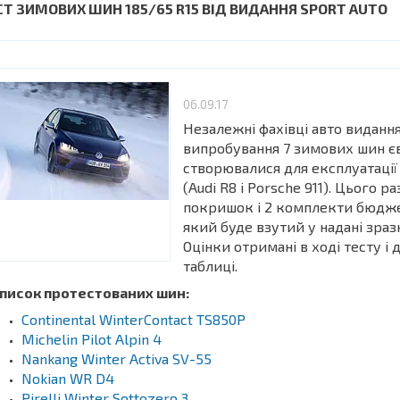
СТ ЗИМОВИХ ШИН 185/65 R15 ВІД ВИДАННЯ SPORT AUTO
06.09.17
Незалежні фахівці авто видання
випробування 7 зимових шин 
створювалися для експлуатації 
(Audi R8 і Porsche 911). Цього 
покришок і 2 комплекти бюдже
який буде взутий у надані зразк
Оцінки отримані в ході тесту і
таблиці.
писок протестованих шин:
Continental WinterContact TS850P
Michelin Pilot Alpin 4
Nankang Winter Activa SV-55
Nokian WR D4
Pirelli Winter Sottozero 3