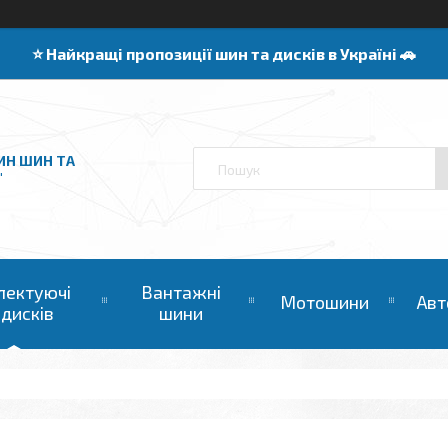
⭐️ Найкращі пропозиції шин та дисків в Україні 🚗
ИН ШИН ТА
"
лектуючі
Вантажні
Мотошини
Авт
 дисків
шини