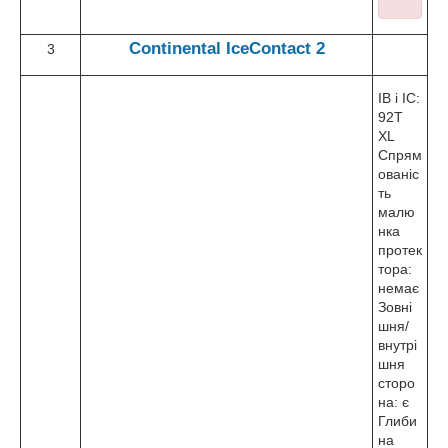
Continental
IceContact 2
3
ІВ і ІС:
92T
XL
Спрям
ованіс
ть
малю
нка
протек
тора:
немає
Зовні
шня/
внутрі
шня
сторо
на: є
Глиби
на