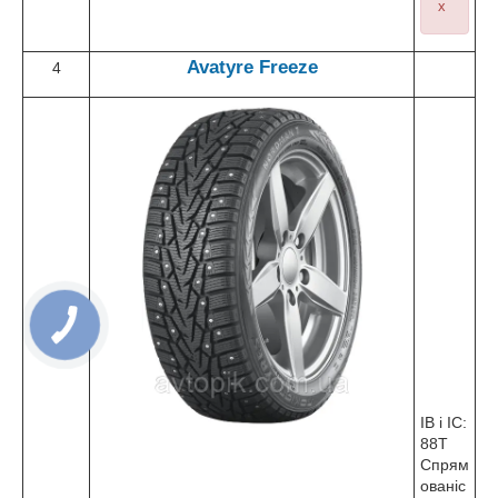
х
Avatyre
Freeze
4
ІВ і ІС:
88T
Спрям
ованіс