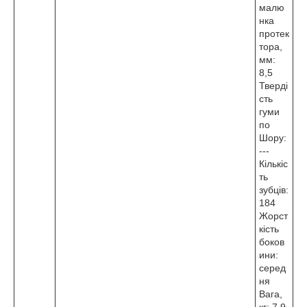
малю
нка
протек
тора,
мм:
8,5
Тверді
сть
гуми
по
Шору:
---
Кількіс
ть
зубців:
184
Жорст
кість
боков
ини:
серед
ня
Вага,
кг: 7,9