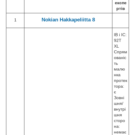
експе
ртів
Nokian
Hakkapeliitta 8
1
ІВ і ІС:
92T
XL
Спрям
ованіс
ть
малю
нка
протек
тора:
є
Зовні
шня/
внутрі
шня
сторо
на:
немає