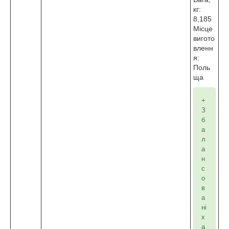
кг:
8,185
Місце
вигото
вленн
я:
Поль
ща
+
З
б
а
л
а
н
с
о
в
а
ні
х
а