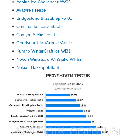
Aeolus Ice Challenger AW05
Avatyre Freeze
Bridgestone Blizzak Spike-01
Continental IceContact 2
Contyre Arctic Ice III
Goodyear UltraGrip IceArctic
Kumho WinterCraft ice Wi31
Nexen WinGuard WinSpike WH62
Nokian Hakkapeliitta 8
РЕЗУЛЬТАТИ ТЕСТІВ