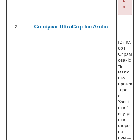
н
я
Goodyear
UltraGrip Ice Arctic
2
ІВ і ІС:
88T
Спрям
ованіс
ть
малю
нка
протек
тора:
є
Зовні
шня/
внутрі
шня
сторо
на:
немає