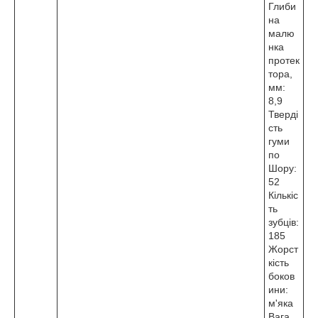
Глиби
на
малю
нка
протек
тора,
мм:
8,9
Тверді
сть
гуми
по
Шору:
52
Кількіс
ть
зубців:
185
Жорст
кість
боков
ини:
м'яка
Вага,