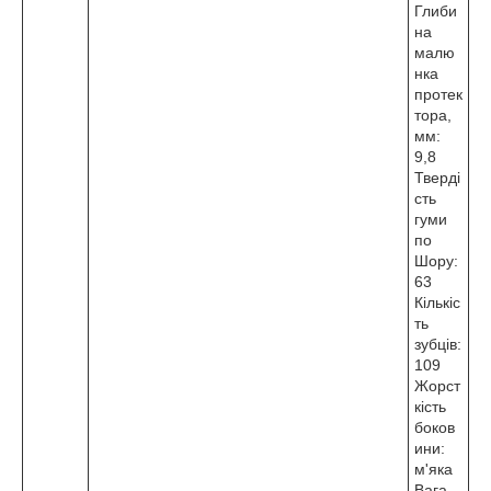
Глиби
на
малю
нка
протек
тора,
мм:
9,8
Тверді
сть
гуми
по
Шору:
63
Кількіс
ть
зубців:
109
Жорст
кість
боков
ини:
м'яка
Вага,