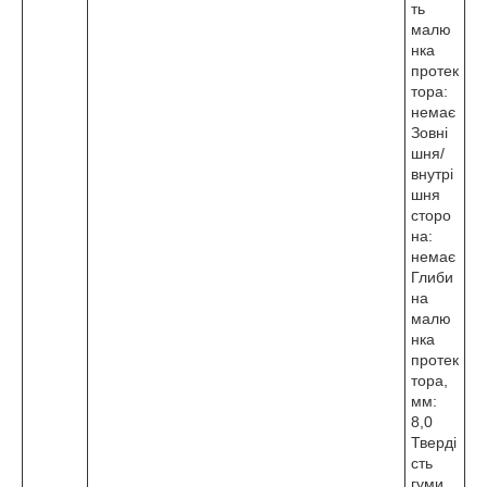
ть
малю
нка
протек
тора:
немає
Зовні
шня/
внутрі
шня
сторо
на:
немає
Глиби
на
малю
нка
протек
тора,
мм:
8,0
Тверді
сть
гуми