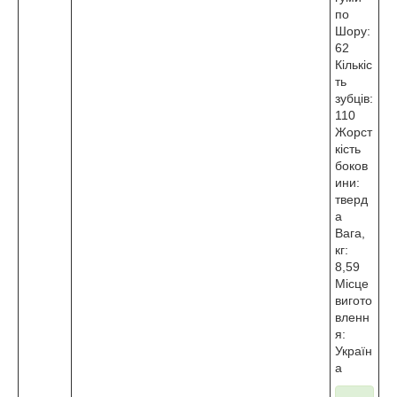
по
Шору:
62
Кількіс
ть
зубців:
110
Жорст
кість
боков
ини:
тверд
а
Вага,
кг:
8,59
Місце
вигото
вленн
я:
Україн
а