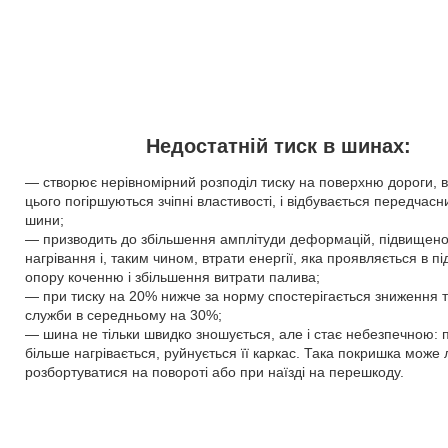
Недостатній тиск в шинах:
— створює нерівномірний розподіл тиску на поверхню дороги, в
цього погіршуються зчіпні властивості, і відбувається передчасн
шини;
— призводить до збільшення амплітуди деформацій, підвищено
нагрівання і, таким чином, втрати енергії, яка проявляється в п
опору коченню і збільшення витрати палива;
— при тиску на 20% нижче за норму спостерігається зниження 
служби в середньому на 30%;
— шина не тільки швидко зношується, але і стає небезпечною: п
більше нагрівається, руйнується її каркас. Така покришка може
розбортуватися на повороті або при наїзді на перешкоду.