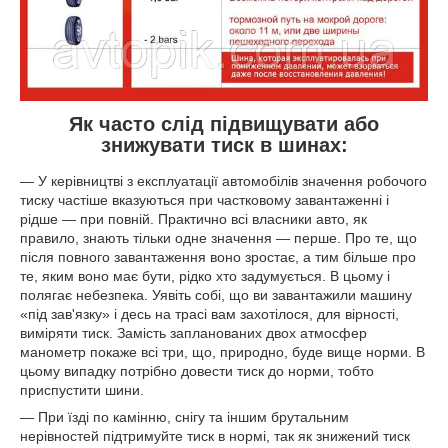
Як часто слід підвищувати або
знижувати тиск в шинах:
— У керівництві з експлуатації автомобілів значення робочого
тиску частіше вказуються при частковому завантаженні і
рідше — при повній. Практично всі власники авто, як
правило, знають тільки одне значення — перше. Про те, що
після повного завантаження воно зростає, а тим більше про
те, яким воно має бути, рідко хто задумується. В цьому і
полягає небезпека. Уявіть собі, що ви завантажили машину
«під зав'язку» і десь на трасі вам захотілося, для вірності,
виміряти тиск. Замість запланованих двох атмосфер
манометр покаже всі три, що, природно, буде вище норми. В
цьому випадку потрібно довести тиск до норми, тобто
приспустити шини.
— При їзді по камінню, снігу та іншим брутальним
нерівностей підтримуйте тиск в нормі, так як знижений тиск