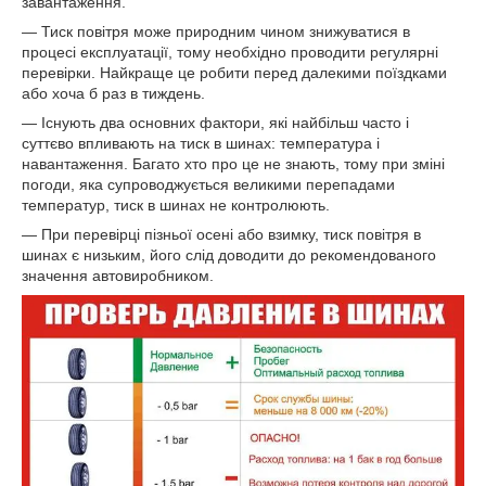
завантаження.
— Тиск повітря може природним чином знижуватися в
процесі експлуатації, тому необхідно проводити регулярні
перевірки. Найкраще це робити перед далекими поїздками
або хоча б раз в тиждень.
— Існують два основних фактори, які найбільш часто і
суттєво впливають на тиск в шинах: температура і
навантаження. Багато хто про це не знають, тому при зміні
погоди, яка супроводжується великими перепадами
температур, тиск в шинах не контролюють.
— При перевірці пізньої осені або взимку, тиск повітря в
шинах є низьким, його слід доводити до рекомендованого
значення автовиробником.