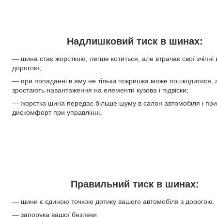
Надлишковий тиск в шинах:
— шина стає жорсткою, легше котиться, але втрачає свої зчіпні 
дорогою;
— при попаданні в яму не тільки покришка може пошкодитися, 
зростають навантаження на елементи кузова і підвіски;
— жорстка шина передає більше шуму в салон автомобіля і пр
дискомфорт при управлінні.
Правильний тиск в шинах:
— шини є єдиною точкою дотику вашого автомобіля з дорогою.
— запорука вашої безпеки