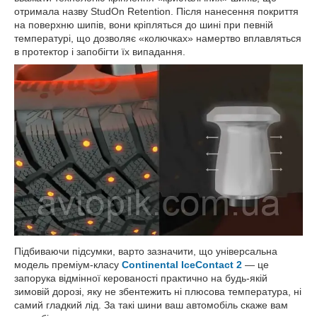
отримала назву StudOn Retention. Після нанесення покриття
на поверхню шипів, вони кріпляться до шині при певній
температурі, що дозволяє «колючках» намертво вплавляться
в протектор і запобігти їх випадання.
Підбиваючи підсумки, варто зазначити, що універсальна
модель преміум-класу
Continental IceContact 2
— це
запорука відмінної керованості практично на будь-якій
зимовій дорозі, яку не збентежить ні плюсова температура, ні
самий гладкий лід. За такі шини ваш автомобіль скаже вам