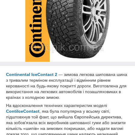
Continental IceContact 2
— зимова легкова шипована шина
з тривалим терміном експлуатації і відмінним рівнем
керованості на будь-якому покритті дороги. Виготовлена для
використання на легкових автомобілів і позашляховиках в
країнах з холодною зимою.
На вдосконалення технічних характеристик моделі
ContiIceContact
, яка була популярна у всьому світі,
підштовхнув той факт, що вийшла Європейська директива,
яка зобов'язала всіх виробників шипованої гуми або знизити
кількість «шипів» на зимових покришках, або надати вагомі
докази того, що шипованнные шини надають незначний