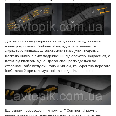
Для запобігання утворення нашарування льоду навколо
шипів розробники Continental передбачили наявність
«крижаних кишень» — маленьких замкнутих «водойм»
навколо шипів, в яких подрібнений лід спочатку збирається, а
потім під впливом відцентрової сили розкидається по
сторонам, забезпечуючи, таким чином, конкурентна перевага
IceContact 2 при гальмуванні на зледенілих поверхнях.
Ще одним нововведенням компанії Continental можна
вважати технологію кріплення «кристалічних» шипів, що