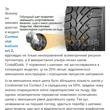
За
безпеку
на
зимових
дорогах
в моделі
Contine
ntal
IceCont
act 2
,
відповідає не тільки ненаправлений асиметричний рисунок
протектора, а й використання ультра-легких шипів
CristallDubb. У порівнянні з шипами, які застосовувалися в
попередніх моделях, ці на 25% легше, відрізняються
зменшеною конструкцією і спрощеним процесом шипування.
Із-за зменшення маси шипа було збільшено кількість шипів у
Continental Ice Contact 2 в середньому на 50%, завдяки чому
значно покращилися зчіпні характеристики на льоду. Ще
однією незаперечною перевагою невеликих полегшених
шипів є зменшення рівня дорожнього шуму. Так що,
незважаючи на перший погляд, здається перебір з шипами,
дана модель шин все ж відрізняється акустичним комфортом.