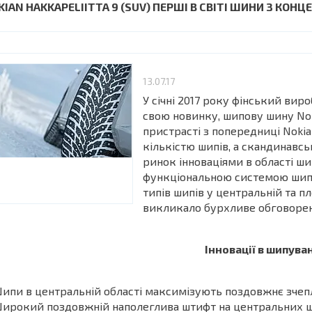
KIAN HAKKAPELIITTA 9 (SUV) ПЕРШІ В СВІТІ ШИНИ З КО
13.07.17
У січні 2017 року фінський ви
свою новинку, шипову шину Nok
пристрасті з попередниці Nokia
кількістю шипів, а скандинавсь
ринок інноваціями в області шип
функціональною системою шипу
типів шипів у центральній та п
викликало бурхливе обговоренн
Інновації в шипув
ипи в центральній області максимізують поздовжнє зчепл
ирокий поздовжній наполеглива штифт на центральних ш