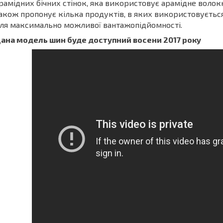
рамідних бічних стінок, яка використовує арамідне волокн
акож пропонує кілька продуктів, в яких використовується 
ля максимально можливої вантажопідйомності.
ана модель шин буде доступний восени 2017 року