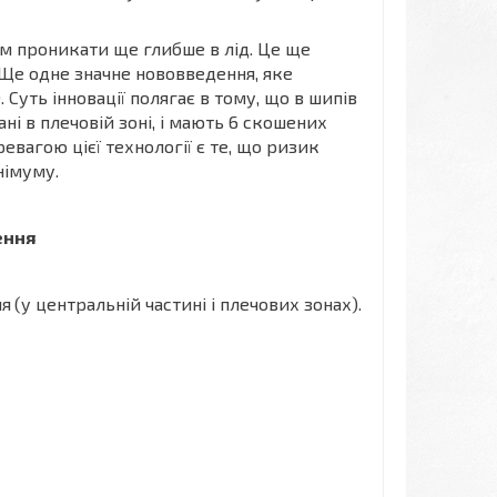
м проникати ще глибше в лід. Це ще
 Ще одне значне нововведення, яке
. Суть інновації полягає в тому, що в шипів
ні в плечовій зоні, і мають 6 скошених
евагою цієї технології є те, що ризик
німуму.
ення
ня
(у центральній частині і плечових зонах).