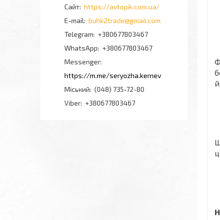
https://avtopik.com.ua/
buhk2trade@gmail.com
+380677803467
+380677803467
Ф
Messenger
б
https://m.me/seryozha.kernev
й
Міський
(048) 735-72-80
Viber
+380677803467
Ш
ц
H