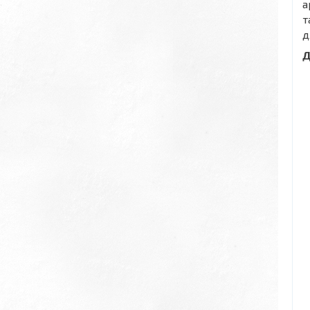
а
т
д
Д