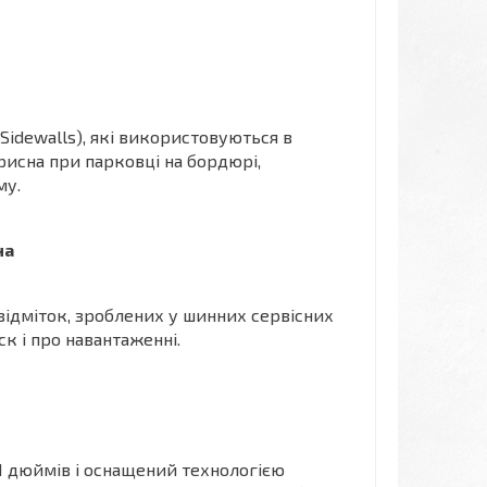
Sidewalls), які використовуються в
орисна при парковці на бордюрі,
му.
на
 відміток, зроблених у шинних сервісних
к і про навантаженні.
21 дюймів і оснащений технологією