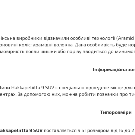
інська виробники відзначили особливі технології (Aramid 
оковині коліс: арамідні волокна. Дана особливість буде к
мовірність появи шишки або порізу зводиться до минимо
Інформаційна зо
ини Hakkapeliitta 9 SUV є спеціально відведене місце для
ентрах. За допомогою них, можна робити позначки про тис
Типорозміри
akkapeliitta 9 SUV
поставляється з 51 розміром від 16 до 