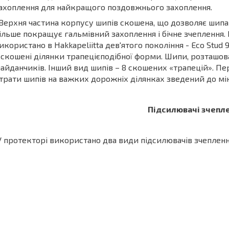
ахоплення для найкращого поздовжнього захоплення.
Верхня частина корпусу шипів скошена, що дозволяє шипа
ільше покращує гальмівний захоплення і бічне зчеплення.
икористано в Hakkapeliitta дев'ятого покоління - Eco Stud 9
 скошені ділянки трапецієподібної форми. Шипи, розташова
айданчиків. Інший вид шипів – 8 скошених «трапецій». Пер
трати шипів на важких дорожніх ділянках зведений до мі
Підсилювачі зчепл
У протекторі використано два види підсилювачів зчеплен