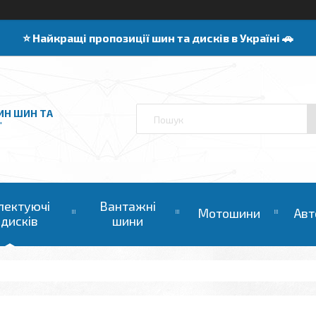
⭐️ Найкращі пропозиції шин та дисків в Україні 🚗
ИН ШИН ТА
"
лектуючі
Вантажні
Мотошини
Авт
 дисків
шини