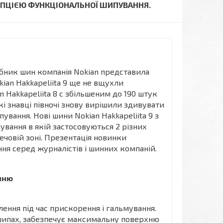
НЦЕПЦІЄЮ ФУНКЦІОНАЛЬНОЇ ШИПУВАННЯ.
робник шин компанія Nokian представила
ian Hakkapeliita 9 ще не вщухли
n Hakkapeliita 8 c збільшеним до 190 штук
кі знавці півночі знову вирішили здивувати
ування. Нові шини Nokian Hakkapeliita 9 з
вання в якій застосовуються 2 різних
лечовій зоні. Презентація новинки
я серед журналістів і шинних компаній.
анню
ення під час прискорення і гальмування.
ипах, забезпечує максимальну поверхню