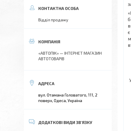
з
«
б
Відділ продажу
в
є
м
в
«АВТОПІК» — ІНТЕРНЕТ МАГАЗИН
АВТОТОВАРІВ
вул. Отамана Головатого, 111, 2
поверх, Одеса, Україна