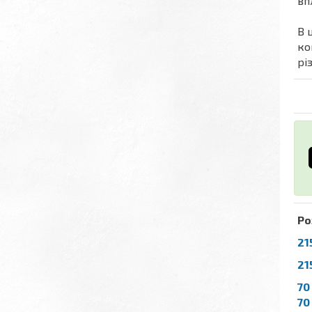
вп
В 
ко
рі
Ро
21
21
70
70