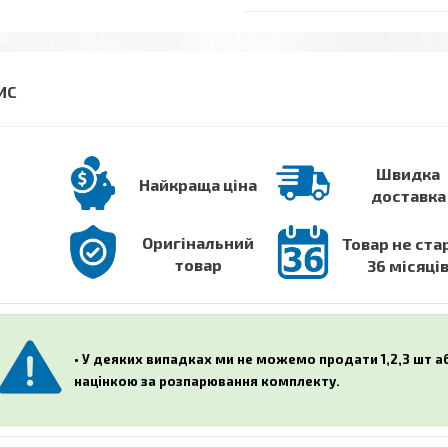
Швидка
Найкраща ціна
доставка
Оригінальний
Товар не ста
товар
36 місяці
• У деяких випадках ми не можемо продати 1,2,3 шт 
націнкою за розпарювання комплекту.