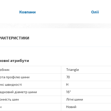
Ковпаки
Олії
РАКТЕРИСТИКИ
новні атрибути
обник
Triangle
ота профілю шини
70
екс швидкості
H
адковий діаметр шини
16"
онність шин
Літні шини
н
Новий