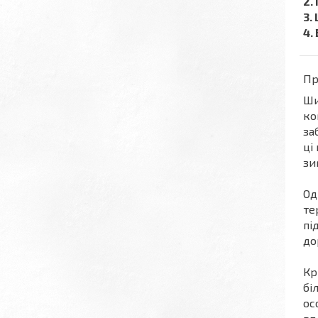
2.
3.
4.
Пр
Ш
ко
за
ці
зи
Од
те
пі
до
Кр
бі
ос