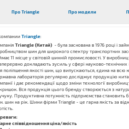
Про Triangle
Про модели
П
компании
Triangle
:
мпанія
Triangle (Китай)
- була заснована в 1976 році і зай
робництвом шин для широкого спектру транспортних засо
ймає 11 місце у світовій шинній промисловості. У виробни
зперервно докладають зусиль у сфері науково-технічних і
я поліпшення якості шин, що випускаються, єдина на всю 
ржавна лабораторія регулярно досліджує продукцію кита
мпанії і дає рекомендації щодо зміни технології виробницт
кришок. Вся продукція цього бренду створюється з натур
учуку. Продуктивна потужність підприємства становить б
н. шин на рік. Шини фірми Triangle - це гарна якість за ві
ртість.
реваги:
1. Гарне співвідношення ціна/якість