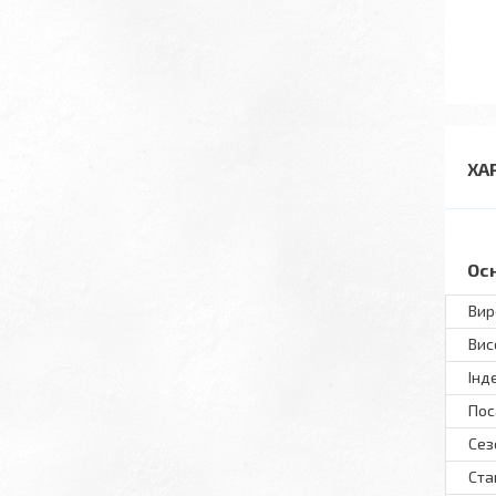
ХА
Ос
Вир
Вис
Інд
Пос
Сез
Ста