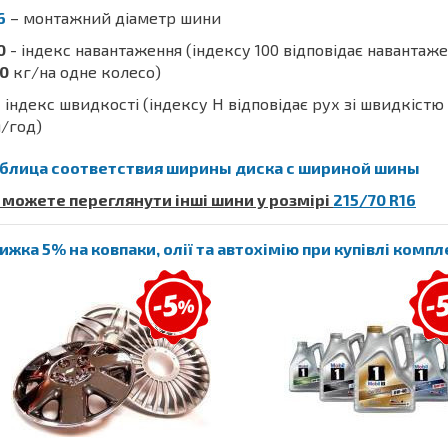
6
– монтажний діаметр шини
0
- індекс навантаження (індексу 100 відповідає навантаж
0
кг/на одне колесо)
 індекс швидкості (індексу H відповідає рух зі швидкістю
/год)
блица соответствия ширины диска с шириной шины
 можете переглянути інші шини у розмірі
215/70 R16
ижка 5% на ковпаки, олії та автохімію при купівлі комп