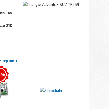
ення
до
до 210
лекту шин