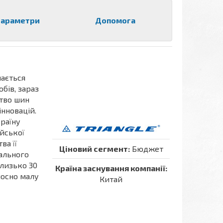
араметри
Допомога
мається
бів, зараз
цтво шин
нновацій.
країну
йської
ва її
Ціновий сегмент:
Бюджет
ального
лизько 30
Країна заснування компанії:
дносно малу
Китай