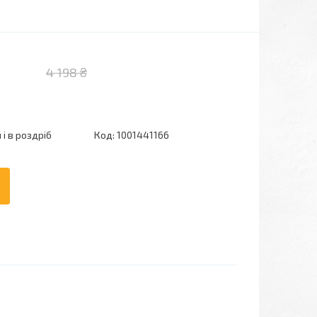
4 198 ₴
і в роздріб
Код:
1001441166