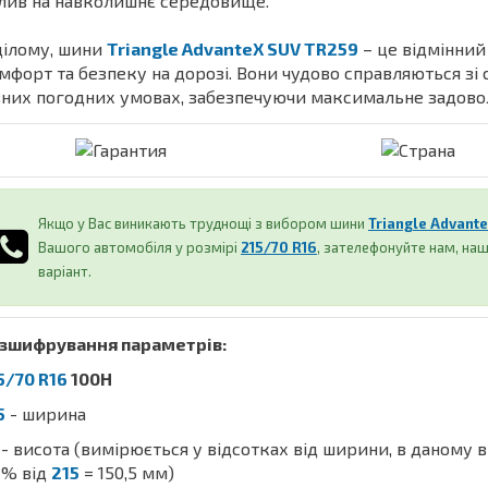
лив на навколишнє середовище.
цілому, шини
Triangle AdvanteX SUV TR259
– це відмінний 
мфорт та безпеку на дорозі. Вони чудово справляються зі 
зних погодних умовах, забезпечуючи максимальне задовол
Якщо у Вас виникають труднощі з вибором шини
Triangle Advant
Вашого автомобіля у розмірі
215/70 R16
, зателефонуйте нам, н
варіант.
зшифрування параметрів:
5/70 R16
100H
5
- ширина
- висота (вимірюється у відсотках від ширини, в даному 
% від
215
= 150,5 мм)