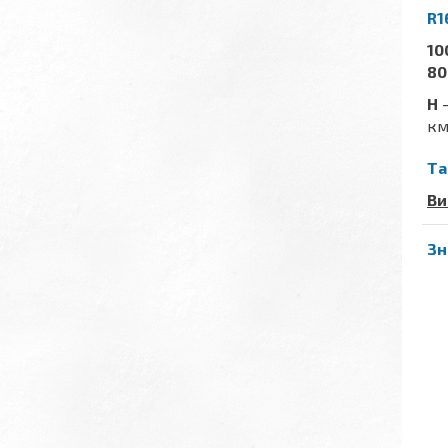
R1
10
80
H
-
км
Та
Ви
Зн