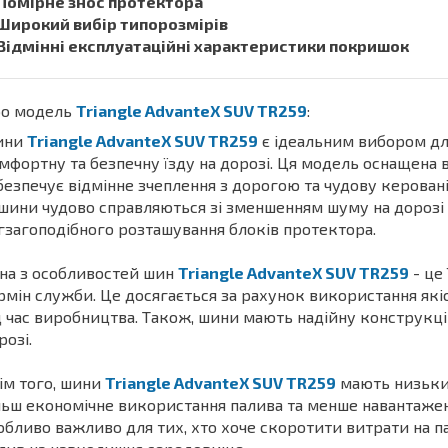
 Помірне знос протектора
 Широкий вибір типорозмірів
 Відмінні експлуатаційні характеристики покришок
о модель
Triangle AdvanteX SUV TR259
:
ини
Triangle AdvanteX SUV TR259
є ідеальним вибором для
мфортну та безпечну їзду на дорозі. Ця модель оснащена
безпечує відмінне зчеплення з дорогою та чудову керован
 шини чудово справляються зі зменшенням шуму на дорозі 
гзагоподібного розташування блоків протектора.
на з особливостей шин
Triangle AdvanteX SUV TR259
- це
рмін служби. Це досягається за рахунок використання якіс
д час виробництва. Також, шини мають надійну конструкцію,
розі.
ім того, шини
Triangle AdvanteX SUV TR259
мають низький
льш економічне використання палива та менше навантаже
обливо важливо для тих, хто хоче скоротити витрати на 