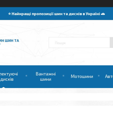
⭐️ Найкращі пропозиції шин та дисків в Україні 🚗
ИН ШИН ТА
"
лектуючі
Вантажні
Мотошини
Авт
 дисків
шини