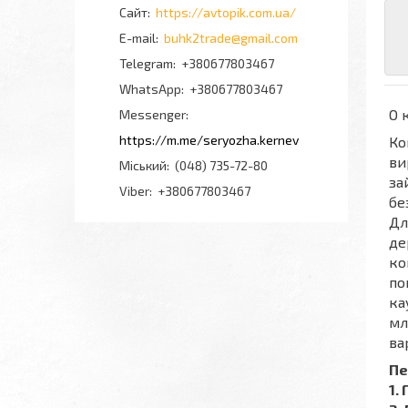
https://avtopik.com.ua/
buhk2trade@gmail.com
+380677803467
+380677803467
О 
Messenger
https://m.me/seryozha.kernev
Ко
ви
Міський
(048) 735-72-80
за
Viber
+380677803467
бе
Дл
де
ко
по
ка
мл
ва
Пе
​​