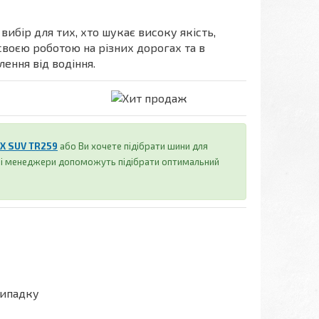
вибір для тих, хто шукає високу якість,
своєю роботою на різних дорогах та в
ення від водіння.
eX SUV TR259
або Ви хочете підібрати шини для
аші менеджери допоможуть підібрати оптимальний
випадку