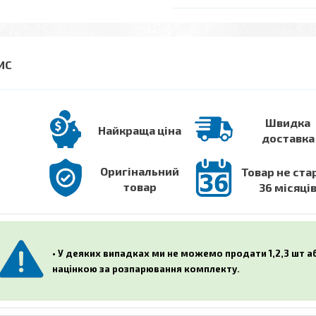
Швидка
Найкраща ціна
доставка
Оригінальний
Товар не ста
товар
36 місяці
• У деяких випадках ми не можемо продати 1,2,3 шт 
націнкою за розпарювання комплекту.