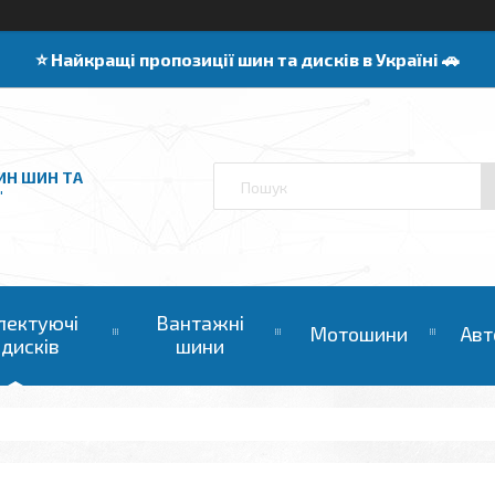
⭐️ Найкращі пропозиції шин та дисків в Україні 🚗
ИН ШИН ТА
"
лектуючі
Вантажні
Мотошини
Авт
 дисків
шини