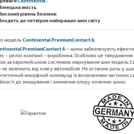
реваги
Continental
:
 Німецька якість
 Високий рівень безпеки
 Входить до четвірки найкращих шин світу
о модель
Continental PremiumContact 6
:
ntinental PremiumContact 6
– шини забезпечують ефективн
ес - релізі компанії - виробника. Особливо це твердження 
ою за європейською системою маркування шин модель Con
 не залежить від класу автомобіля. Не останню роль у цьо
нтетичний аморфний компаунд із включенням частинок с
ійкості до зношування і зниження опору коченню шини.