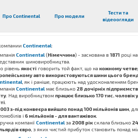
Тести та
Про Continental
Про модели
відеоогляди
компании
Continental
:
мпанія
Continental
(
Німеччина
) - заснована в
1871
році н
едставник шиновиробництва.
о рівень
якості
говорить той факт, що на
кожному четв
ропейському авто використовуються шини цього брен
ntinental
, як і раніше, працюють над удосконаленням бре
мпанія
Continental
має близько
28 дочірніх підприємств 
іту
. Над виробництвом
працює близько 170 тис. чоловік 
іті
.
2003 з-під конвеєра вийшло понад 100 мільйонів шин
, д
томобілів і
6 мільйонів - для вантажівок
.
ручка компанії
Continental
за
2008 рік
склала близько
24
льярдів євро
, з яких чистий прибуток становить понад мі