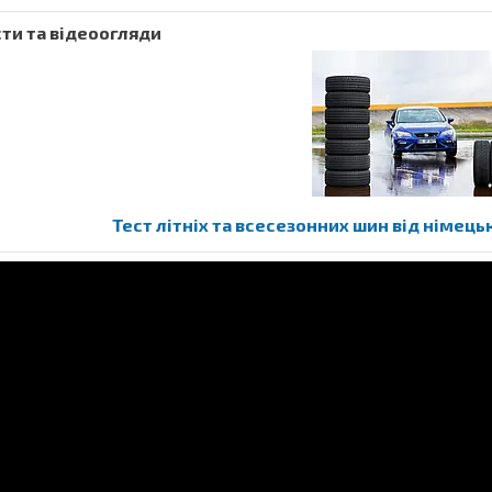
ти та відеоогляди
Тест літніх та всесезонних шин від німець