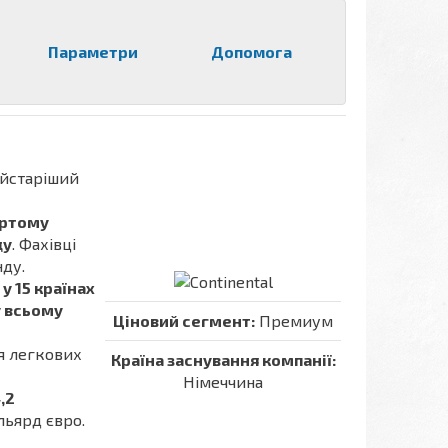
Параметри
Допомога
айстаріший
ертому
ду
. Фахівці
нду.
у 15 країнах
у всьому
Ціновий сегмент:
Премиум
ля легкових
Країна заснування компанії:
Німеччина
,2
льярд євро.