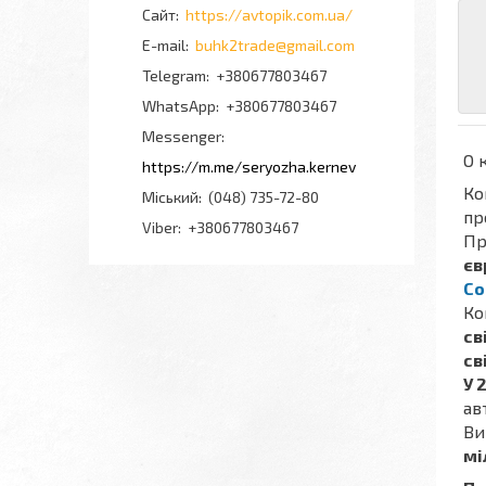
https://avtopik.com.ua/
buhk2trade@gmail.com
+380677803467
+380677803467
Messenger
О 
https://m.me/seryozha.kernev
Ко
Міський
(048) 735-72-80
пр
Viber
+380677803467
Пр
єв
Co
Ко
св
св
У 
ав
Ви
мі