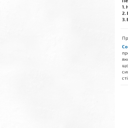
Пе
1.
2.
3.
Пр
Co
пр
як
що
си
ст