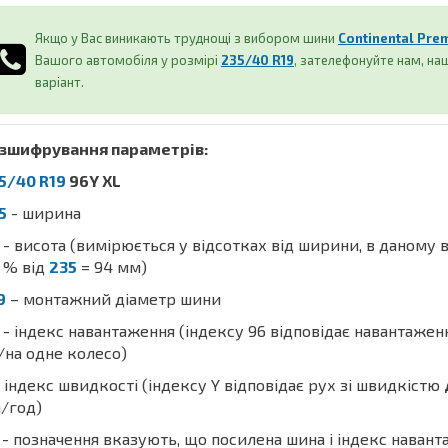
Якщо у Вас виникають труднощі з вибором шини
Continental Pre
Вашого автомобіля у розмірі
235/40 R19
, зателефонуйте нам, н
варіант.
зшифрування параметрів:
5/40 R19
96Y XL
5
- ширина
- висота (вимірюється у відсотках від ширини, в даному 
% від
235
= 94 мм)
9
– монтажний діаметр шини
- індекс навантаження (індексу 96 відповідає навантаже
/на одне колесо)
 індекс швидкості (індексу Y відповідає рух зі швидкістю
/год)
- позначення вказують, що посилена шина і індекс наван