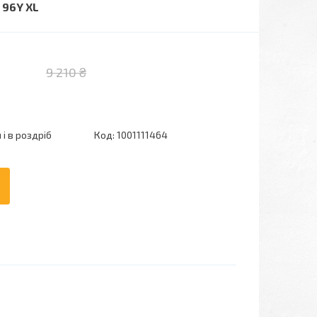
 96Y XL
9 210 ₴
і в роздріб
Код:
1001111464