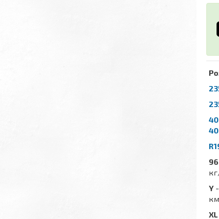
Ро
23
23
40
40
R1
96
кг
Y
-
км
XL