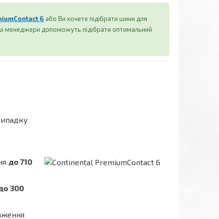
miumContact 6
або Ви хочете підібрати шини для
аші менеджери допоможуть підібрати оптимальний
випадку
ння
до 710
до 300
таження