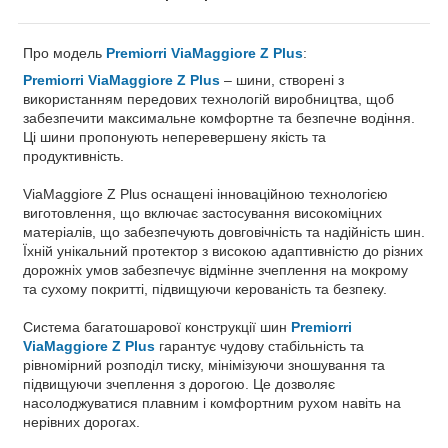
Про модель
Premiorri ViaMaggiore Z Plus
:
Premiorri ViaMaggiore Z Plus
– шини, створені з
використанням передових технологій виробництва, щоб
забезпечити максимальне комфортне та безпечне водіння.
Ці шини пропонують неперевершену якість та
продуктивність.
ViaMaggiore Z Plus оснащені інноваційною технологією
виготовлення, що включає застосування високоміцних
матеріалів, що забезпечують довговічність та надійність шин.
Їхній унікальний протектор з високою адаптивністю до різних
дорожніх умов забезпечує відмінне зчеплення на мокрому
та сухому покритті, підвищуючи керованість та безпеку.
Система багатошарової конструкції шин
Premiorri
ViaMaggiore Z Plus
гарантує чудову стабільність та
рівномірний розподіл тиску, мінімізуючи зношування та
підвищуючи зчеплення з дорогою. Це дозволяє
насолоджуватися плавним і комфортним рухом навіть на
нерівних дорогах.