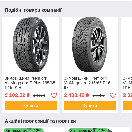
Подібні товари компанії
Зимові шини Premiorri
Зимові шини Premiorri
Зимо
ViaMaggiore Z Plus 195/65
ViaMaggiore 215/65 R16
ViaM
R15 91H
98T
R16
2 102,32
2 438,48
2 3
₴
₴
2 389 ₴
2 771 ₴
Купити
Купити
Акційні пропозиції та новинки
Хіт продажу
–12%
Хіт продажу
–12%