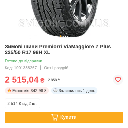
Зимові шини Premiorri ViaMaggiore Z Plus
225/50 R17 98H XL
Готово до відправки
Код: 1001338267
Опт і роздріб
2 515,04
₴
2 858 ₴
Економія
342.96 ₴
Залишилось
1 день
2 514 ₴
від 2 шт.
Купити