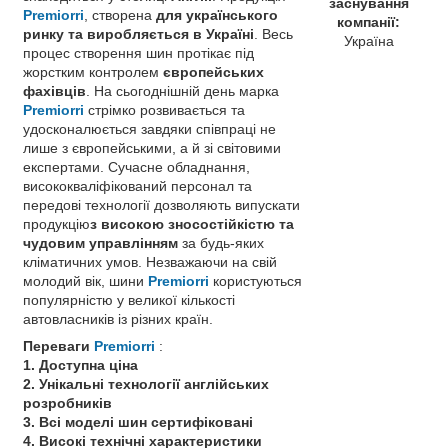
заснування
Premiorri
, створена
для українського
компанії:
ринку та виробляється в Україні
. Весь
Україна
процес створення шин протікає під
жорстким контролем
європейських
фахівців
. На сьогоднішній день марка
Premiorri
стрімко розвивається та
удосконалюється завдяки співпраці не
лише з європейськими, а й зі світовими
експертами. Сучасне обладнання,
висококваліфікований персонал та
передові технології дозволяють випускати
продукцію
з високою зносостійкістю та
чудовим управлінням
за будь-яких
кліматичних умов. Незважаючи на свій
молодий вік, шини
Premiorri
користуються
популярністю у великої кількості
автовласників із різних країн.
Переваги
Premiorri
:
1. Доступна ціна
2. Унікальні технології англійських
розробників
3. Всі моделі шин сертифіковані
4. Високі технічні характеристики