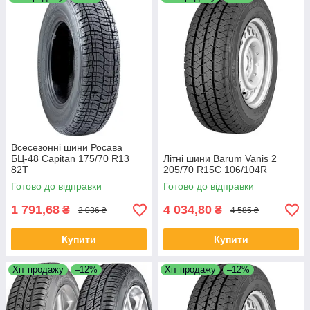
Всесезонні шини Росава
БЦ-48 Capitan 175/70 R13
Літні шини Barum Vanis 2
82T
205/70 R15C 106/104R
Готово до відправки
Готово до відправки
1 791,68
4 034,80
₴
₴
2 036 ₴
4 585 ₴
Купити
Купити
Хіт продажу
–12%
Хіт продажу
–12%