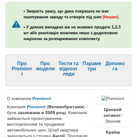
• Зверніть увагу, що дана покришка не має
ошипування заводу та отворів під шип
(Нешип).
• У деяких випадках ми не можемо продати 1,2,3
шт або реалізація можлива лише з додатковою
націнкою за розпарювання комплекту.
Про
Про
Тести та
Параме
Допомо
Premiorr
модели
відеоог
три
га
i
ляди
О компании
Premiorri
:
Компанія
Premiorri
(
Великобританія
) -
Ціновий
була
заснована в 2009 році
. Компанія
сегмент:
займається проектуванням,
Эконом
виготовленням та продажем
автомобільних шин. Штаб квартира
Країна
знаходиться у столиці
Англії
. Продукція