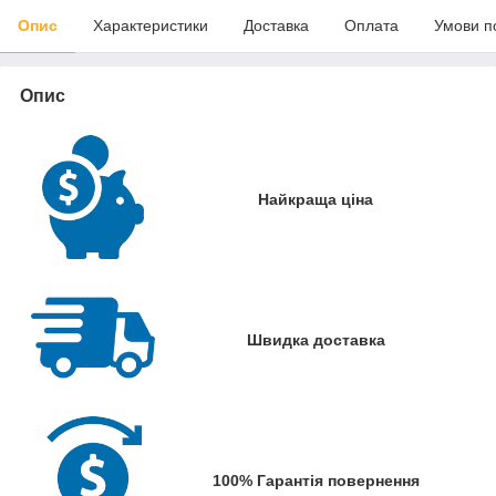
Опис
Характеристики
Доставка
Оплата
Умови п
Опис
Найкраща ціна
Швидка доставка
100% Гарантія повернення