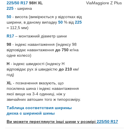
225/50 R17
98H XL
225
- ширина
50
- висота (вимірюється у відсотках від
ширини, в даному випадку
50
% від
225
= 112,5 мм)
R17
– монтажний діаметр шини
98
- індекс навантаження (індексу 98
відповідає навантаження
до 750
кг/на
одне колесо)
H
- індекс швидкості (індексу H
відповідає рух зі швидкістю
до 210
км/
год)
XL
- позначення вказують, що
посилена шина і індекс навантаження
якої вище на 3-4 одиниці, ніж у
звичайних автошин того ж типорозміру.
Таблица соответствия ширины
диска с шириной шины
Ви можете переглянути інші шини у розмірі
225/50 R17