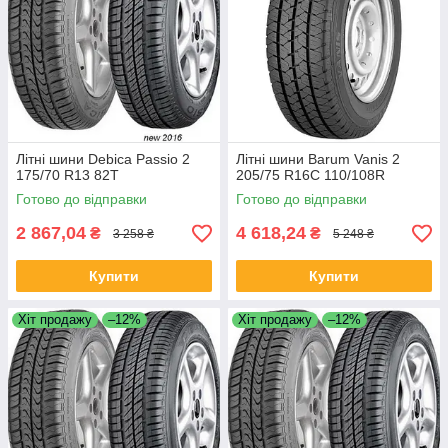
Літні шини Debica Passio 2
Літні шини Barum Vanis 2
175/70 R13 82T
205/75 R16C 110/108R
Готово до відправки
Готово до відправки
2 867,04
4 618,24
₴
₴
3 258 ₴
5 248 ₴
Купити
Купити
Хіт продажу
–12%
Хіт продажу
–12%