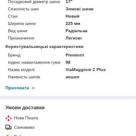
Посадковий діаметр шини
17"
Сезонність шин
Зимові шини
Стан
Новий
Ширина шини
225 мм
Вид шини
Радіальна
Призначення
Легкові
Користувальницькі характеристики
Бренд
Premiorri
Індекс навантаження гуми
98
Назва моделі
ViaMaggiore Z Plus
Наявність шипів
нешип
Приховати
Умови доставки
Нова Пошта
Самовивіз