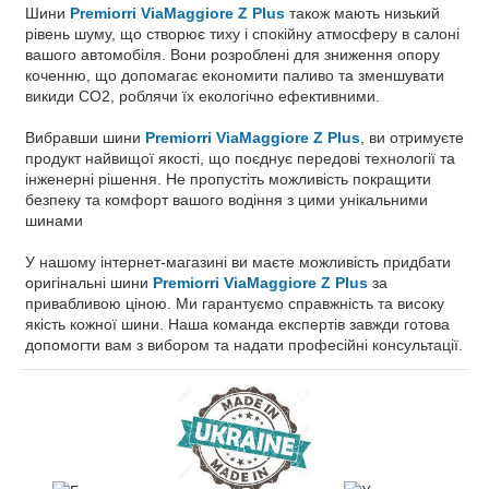
Шини
Premiorri ViaMaggiore Z Plus
також мають низький
рівень шуму, що створює тиху і спокійну атмосферу в салоні
вашого автомобіля. Вони розроблені для зниження опору
коченню, що допомагає економити паливо та зменшувати
викиди CO2, роблячи їх екологічно ефективними.
Вибравши шини
Premiorri ViaMaggiore Z Plus
, ви отримуєте
продукт найвищої якості, що поєднує передові технології та
інженерні рішення. Не пропустіть можливість покращити
безпеку та комфорт вашого водіння з цими унікальними
шинами
У нашому інтернет-магазині ви маєте можливість придбати
оригінальні шини
Premiorri ViaMaggiore Z Plus
за
привабливою ціною. Ми гарантуємо справжність та високу
якість кожної шини. Наша команда експертів завжди готова
допомогти вам з вибором та надати професійні консультації.