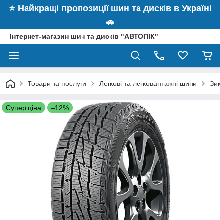
⭐️ Найкращі пропозиції шин та дисків в Україні
🚗
Інтернет-магазин шин та дисків "АВТОПІК"
Товари та послуги
Легкові та легковантажні шини
Зим
Супер ціна
–12%