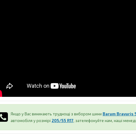
Якщо у Вас виникають труднощі з вибором шини
Barum Bravuris 
автомобіля у розмірі
205/55 R17
, зателефонуйте нам, наші мене