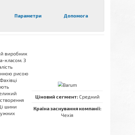
Параметри
Допомога
ий виробник
а-класом. З
алість
мінною рисою
 Фахівці
юють
великий
Ціновий сегмент:
Средний
 створення
Ці шини
Країна заснування компанії:
отужних
Чехія