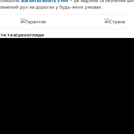
томобіля.
Barum Bravuris 5 HM
– це надійна та безпечна ш
евнений рух на дорогах у будь-яких умовах.
ти та відеоогляди