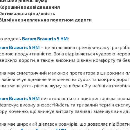
 Низький рівень шуму
 Хороший водовідведення
 Оптимальна ціна/якість
 Відмінне зчеплення з полотном дороги
о модель
Barum Bravuris 5 HM
:
rum Bravuris 5 HM
– це літня шина преміум-класу, розробл
сокою продуктивністю. Вона відрізняється чудовою керова
верхнях дороги, а також високим рівнем комфорту та безп
на має симетричний малюнок протектора з широкими пл
 забезпечує відмінне зчеплення на сухих та мокрих дорога
ни зменшують рівень шуму та вібрацій у кабіні автомобіл
rum Bravuris 5 HM
виготовляється з використанням інновац
безпечує високу зносостійкість та тривалий термін експлу
ору коченню, що знижує витрату палива і зменшує викид
на має широкий діапазон розмірів, що дозволяє підібрати