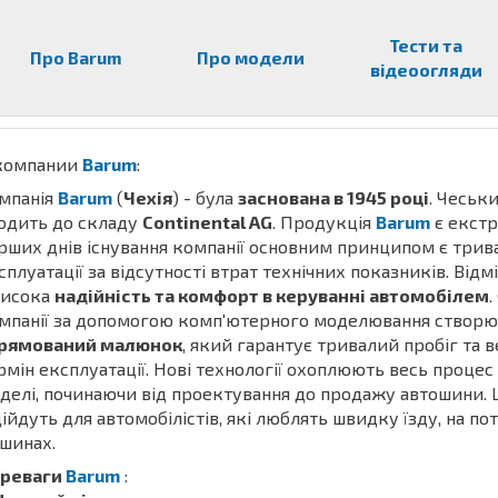
Тести та
Про Barum
Про модели
відеоогляди
компании
Barum
:
мпанія
Barum
(
Чехія
) - була
заснована в 1945 році
. Чеськ
одить до складу
Continental AG
. Продукція
Barum
є екстр
рших днів існування компанії основним принципом є трив
сплуатації за відсутності втрат технічних показників. Від
висока
надійність та комфорт в керуванні автомобілем
.
мпанії за допомогою комп'ютерного моделювання створ
рямований малюнок
, який гарантує тривалий пробіг та 
рмін експлуатації. Нові технології охоплюють весь процес
делі, починаючи від проектування до продажу автошини. 
дійдуть для автомобілістів, які люблять швидку їзду, на п
шинах.
реваги
Barum
: