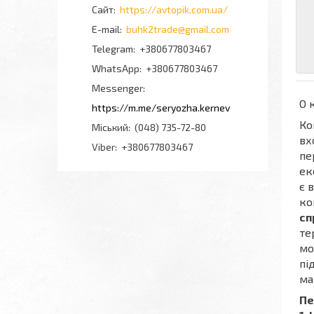
https://avtopik.com.ua/
buhk2trade@gmail.com
+380677803467
+380677803467
Messenger
О 
https://m.me/seryozha.kernev
Ко
Міський
(048) 735-72-80
вх
Viber
+380677803467
пе
ек
є 
ко
сп
те
мо
пі
ма
Пе