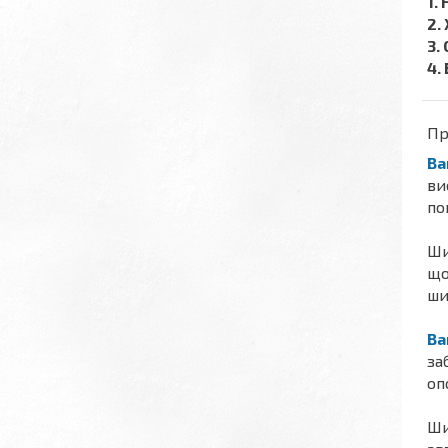
1.
2.
3.
4.
Пр
Ba
ви
по
Ши
що
ши
Ba
за
оп
Ши