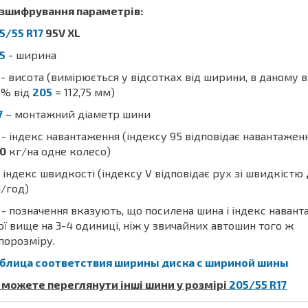
зшифрування параметрів:
5/55 R17
95V XL
5
- ширина
- висота (вимірюється у відсотках від ширини, в даному 
% від
205
= 112,75 мм)
7
– монтажний діаметр шини
- індекс навантаження (індексу 95 відповідає навантажен
0
кг/на одне колесо)
 індекс швидкості (індексу V відповідає рух зі швидкістю
/год)
- позначення вказують, що посилена шина і індекс наван
ої вище на 3-4 одиниці, ніж у звичайних автошин того ж
порозміру.
блица соответствия ширины диска с шириной шины
 можете переглянути інші шини у розмірі
205/55 R17