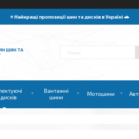
⭐️ Найкращі пропозиції шин та дисків в Україні 🚗
ИН ШИН ТА
"
лектуючі
Вантажні
Мотошини
Авт
 дисків
шини