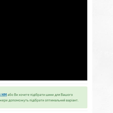
5 HM
або Ви хочете підібрати шини для Вашого
джери допоможуть підібрати оптимальний варіант.