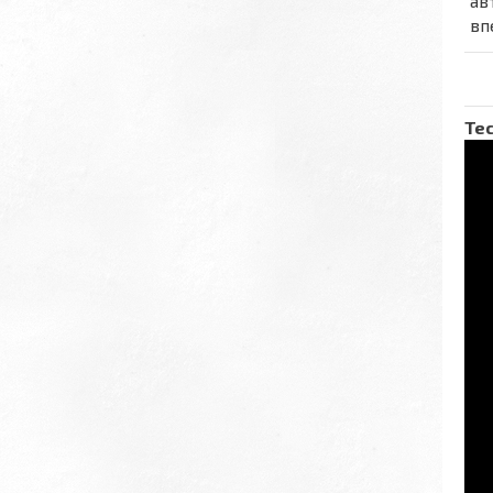
ав
вп
Тес