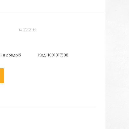
4 222 ₴
і в роздріб
Код:
1001317508