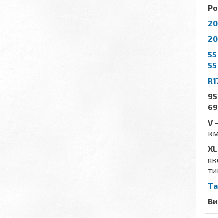
Ро
20
20
55
55
R1
95
69
V
-
км
XL
як
ти
Та
Ви