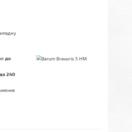
випадку
ня
до
до 240
таження