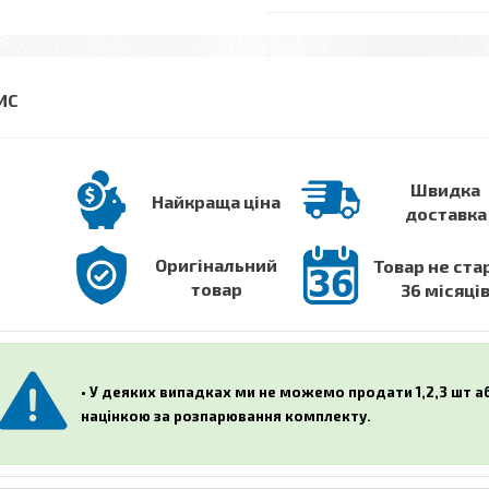
Швидка
Найкраща ціна
доставка
Оригінальний
Товар не ста
товар
36 місяці
• У деяких випадках ми не можемо продати 1,2,3 шт 
націнкою за розпарювання комплекту.