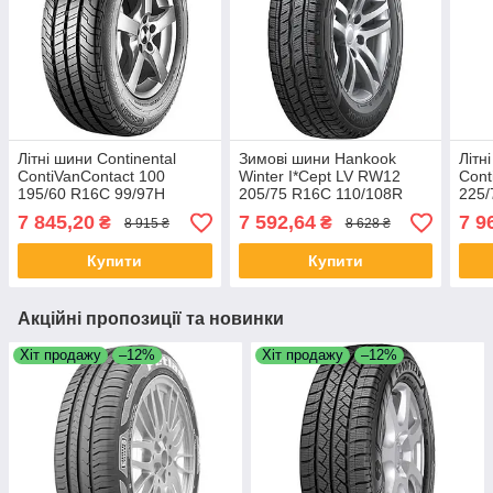
Літні шини Continental
Зимові шини Hankook
Літн
ContiVanContact 100
Winter I*Cept LV RW12
Cont
195/60 R16C 99/97H
205/75 R16C 110/108R
225/
7 845,20
7 592,64
7 9
₴
₴
8 915 ₴
8 628 ₴
Купити
Купити
Акційні пропозиції та новинки
Хіт продажу
–12%
Хіт продажу
–12%