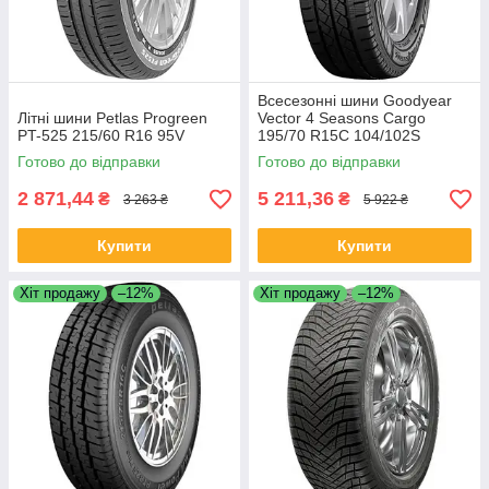
Всесезонні шини Goodyear
Літні шини Petlas Progreen
Vector 4 Seasons Cargo
PT-525 215/60 R16 95V
195/70 R15C 104/102S
Готово до відправки
Готово до відправки
2 871,44
5 211,36
₴
₴
3 263 ₴
5 922 ₴
Купити
Купити
Хіт продажу
–12%
Хіт продажу
–12%