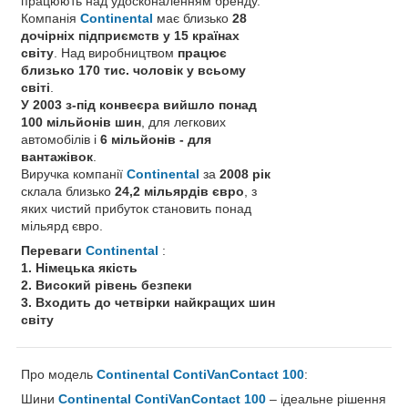
працюють над удосконаленням бренду.
Компанія
Continental
має близько
28
дочірніх підприємств у 15 країнах
світу
. Над виробництвом
працює
близько 170 тис. чоловік у всьому
світі
.
У 2003 з-під конвеєра вийшло понад
100 мільйонів шин
, для легкових
автомобілів і
6 мільйонів - для
вантажівок
.
Виручка компанії
Continental
за
2008 рік
склала близько
24,2 мільярдів євро
, з
яких чистий прибуток становить понад
мільярд євро.
Переваги
Continental
:
1. Німецька якість
2. Високий рівень безпеки
3. Входить до четвірки найкращих шин
світу
Про модель
Continental ContiVanContact 100
:
Шини
Continental ContiVanContact 100
– ідеальне рішення