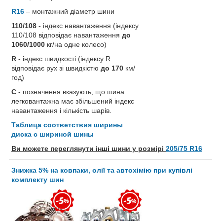
R16
– монтажний діаметр шини
110/108
- індекс навантаження (індексу
110/108 відповідає навантаження
до
1060/1000
кг/на одне колесо)
R
- індекс швидкості (індексу R
відповідає рух зі швидкістю
до 170
км/
год)
C
- позначення вказують, що шина
легковантажна має збільшений індекс
навантаження і кількість шарів.
Таблица соответствия ширины
диска с шириной шины
Ви можете переглянути інші шини у розмірі
205/75 R16
Знижка 5% на ковпаки, олії та автохімію при купівлі
комплекту шин