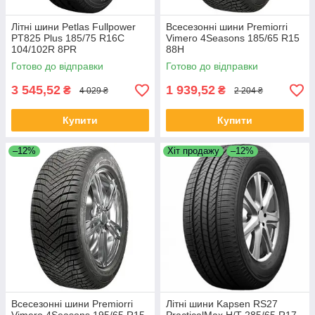
Літні шини Petlas Fullpower
Всесезонні шини Premiorri
PT825 Plus 185/75 R16C
Vimero 4Seasons 185/65 R15
104/102R 8PR
88H
Готово до відправки
Готово до відправки
3 545,52
1 939,52
₴
₴
4 029 ₴
2 204 ₴
Купити
Купити
–12%
Хіт продажу
–12%
Всесезонні шини Premiorri
Літні шини Kapsen RS27