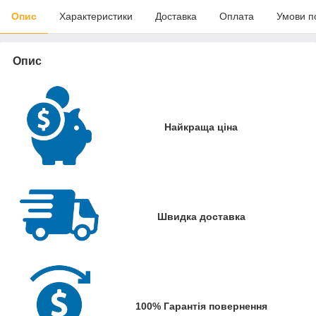
Опис
Характеристики
Доставка
Оплата
Умови п
Опис
Найкраща ціна
Швидка доставка
100% Гарантія повернення