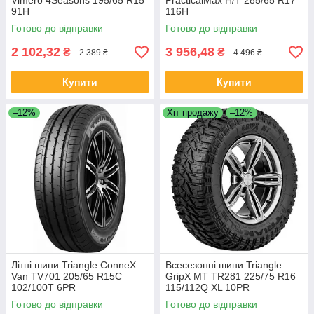
Vimero 4Seasons 195/65 R15
PracticalMax H/T 285/65 R17
91H
116H
Готово до відправки
Готово до відправки
2 102,32
3 956,48
₴
₴
2 389 ₴
4 496 ₴
Купити
Купити
–12%
Хіт продажу
–12%
Літні шини Triangle ConneX
Всесезонні шини Triangle
Van TV701 205/65 R15C
GripX MT TR281 225/75 R16
102/100T 6PR
115/112Q XL 10PR
Готово до відправки
Готово до відправки