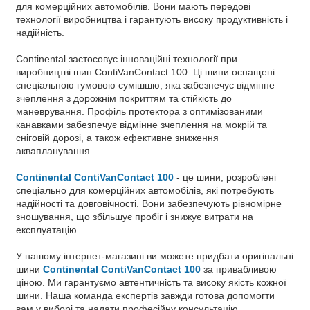
для комерційних автомобілів. Вони мають передові
технології виробництва і гарантують високу продуктивність і
надійність.
Continental застосовує інноваційні технології при
виробництві шин ContiVanContact 100. Ці шини оснащені
спеціальною гумовою сумішшю, яка забезпечує відмінне
зчеплення з дорожнім покриттям та стійкість до
маневрування. Профіль протектора з оптимізованими
канавками забезпечує відмінне зчеплення на мокрій та
сніговій дорозі, а також ефективне зниження
аквапланування.
Continental ContiVanContact 100
- це шини, розроблені
спеціально для комерційних автомобілів, які потребують
надійності та довговічності. Вони забезпечують рівномірне
зношування, що збільшує пробіг і знижує витрати на
експлуатацію.
У нашому інтернет-магазині ви можете придбати оригінальні
шини
Continental ContiVanContact 100
за привабливою
ціною. Ми гарантуємо автентичність та високу якість кожної
шини. Наша команда експертів завжди готова допомогти
вам у виборі та надати професійну консультацію.