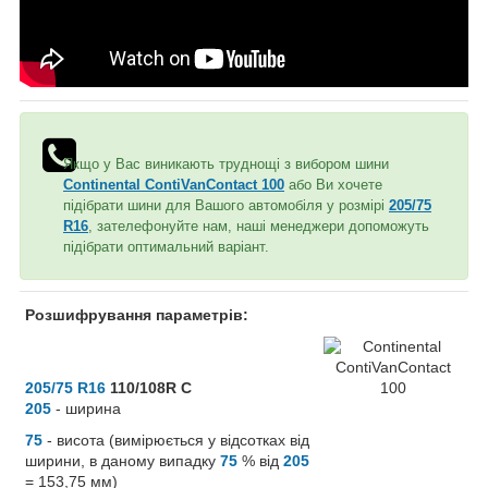
Якщо у Вас виникають труднощі з вибором шини
Continental ContiVanContact 100
або Ви хочете
підібрати шини для Вашого автомобіля у розмірі
205/75
R16
, зателефонуйте нам, наші менеджери допоможуть
підібрати оптимальний варіант.
Розшифрування параметрів:
205/75 R16
110/108R C
205
- ширина
75
- висота (вимірюється у відсотках від
ширини, в даному випадку
75
% від
205
= 153,75 мм)