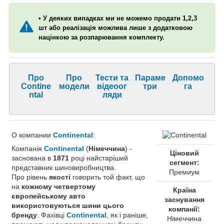
• У деяких випадках ми не можемо продати 1,2,3
шт або реалізація можлива лише з додатковою
націнкою за розпарювання комплекту.
Про
Про
Тести та
Параме
Допомо
Contine
модели
відеоог
три
га
ntal
ляди
О компании
Continental
:
Компанія
Continental
(
Німеччина
) -
Ціновий
заснована в
1871
році найстаріший
сегмент:
представник шиновиробництва.
Премиум
Про рівень
якості
говорить той факт, що
на
кожному четвертому
Країна
європейському авто
заснування
використовуються шини цього
компанії:
бренду
. Фахівці
Continental
, як і раніше,
Німеччина