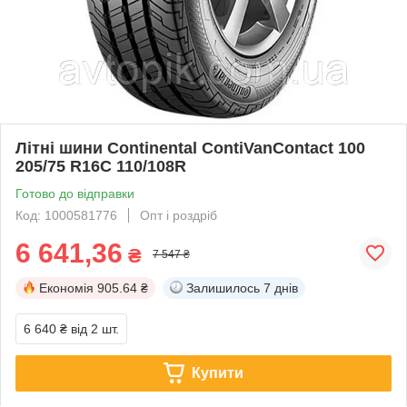
Літні шини Continental ContiVanContact 100
205/75 R16C 110/108R
Готово до відправки
Код: 1000581776
Опт і роздріб
6 641,36
₴
7 547 ₴
Економія
905.64 ₴
Залишилось
7 днів
6 640 ₴
від 2 шт.
Купити