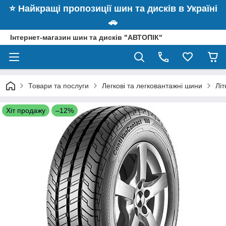
⭐️ Найкращі пропозиції шин та дисків в Україні
🚗
Інтернет-магазин шин та дисків "АВТОПІК"
Товари та послуги
Легкові та легковантажні шини
Літ
Хіт продажу
–12%