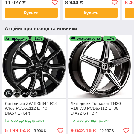
11 027
8 944
8 4
₴
₴
Купити
Купити
Акційні пропозиції та новинки
Хіт продажу
–12%
🚚 Безкоштовна
–12%
Литі диски ZW BK5344 R16
Литі диски Tomason TN20
W6.5 PCD5x112 ET40
R18 W8 PCD5x112 ET35
DIA57.1 (GP)
DIA72.6 (HBP)
Готово до відправки
Готово до відправки
5 199,04
9 642,16
₴
₴
5 908 ₴
10 957 ₴