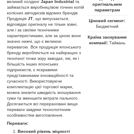
великий холдинг
Japan Industrial
та
оригінальним
займається виробництвом точних копій
параметрам
колісних автодисків відомих брендів.
Продукція
JT
, що випускається,
Ціновий сегмент:
відповідає оригіналу не тільки зовні,
Бюджетний
але і за своїми технічними
характеристиками, але за ціною вони
Країна заснування
значно нижчі, що є великою
компанії:
Тайвань
перевагою. Вся продукція японського
бренду виробляється на найкращих з
технічної точки зору заводах, які, як і
більшість інших японських
підприємств, є яскравими
представниками інноваційності та
сучасності. Використовуючи
комплектацію цієї торгової марки,
можна знизити швидкість зношування
гуми та зменшити витрати пального.
Досягаються всі перераховані вище
переваги завдяки технологічним
особливостям виготовлення.
Переваги:
Високий рівень міцності