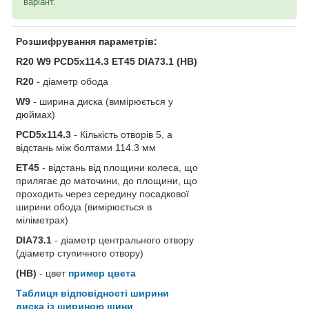
варіант.
Розшифрування параметрів:
R20 W9 PCD5x114.3 ET45 DIA73.1
(HB)
R20
- діаметр обода
W9
- ширина диска (вимірюється у
дюймах)
PCD5x114.3
- Кількість отворів 5, а
відстань між болтами 114.3 мм
ET45
- відстань від площини колеса, що
прилягає до маточини, до площини, що
проходить через середину посадкової
ширини обода (вимірюється в
міліметрах)
DIA73.1
- діаметр центрального отвору
(діаметр ступичного отвору)
(HB)
- цвет
пример цвета
Таблиця відповідності ширини
диска із шириною шини