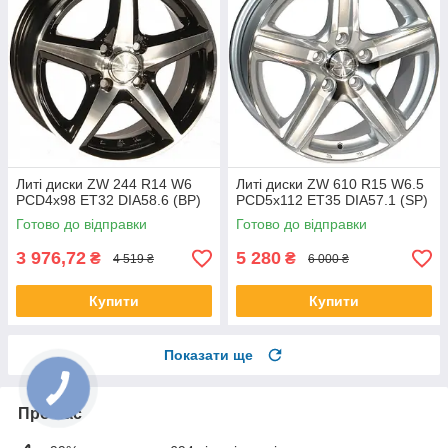
Литі диски ZW 244 R14 W6
Литі диски ZW 610 R15 W6.5
PCD4x98 ET32 DIA58.6 (BP)
PCD5x112 ET35 DIA57.1 (SP)
Готово до відправки
Готово до відправки
3 976,72
5 280
₴
₴
4 519 ₴
6 000 ₴
Купити
Купити
Показати ще
Про нас