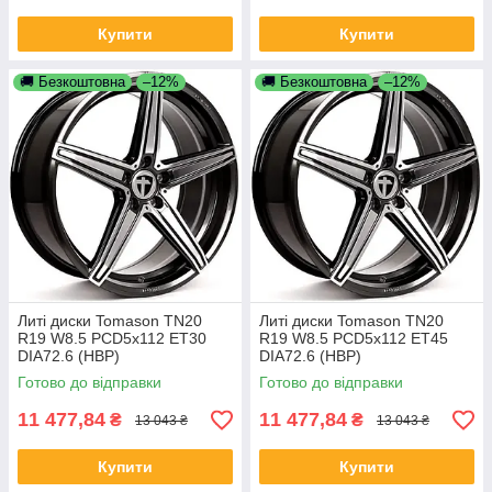
Купити
Купити
🚚 Безкоштовна
–12%
🚚 Безкоштовна
–12%
Литі диски Tomason TN20
Литі диски Tomason TN20
R19 W8.5 PCD5x112 ET30
R19 W8.5 PCD5x112 ET45
DIA72.6 (HBP)
DIA72.6 (HBP)
Готово до відправки
Готово до відправки
11 477,84
11 477,84
₴
₴
13 043 ₴
13 043 ₴
Купити
Купити