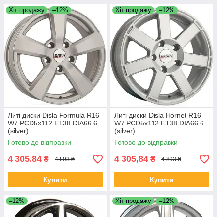
Хіт продажу
–12%
Хіт продажу
–12%
Литі диски Disla Formula R16
Литі диски Disla Hornet R16
W7 PCD5x112 ET38 DIA66.6
W7 PCD5x112 ET38 DIA66.6
(silver)
(silver)
Готово до відправки
Готово до відправки
4 305,84
4 305,84
₴
₴
4 893 ₴
4 893 ₴
Купити
Купити
–12%
Хіт продажу
–12%