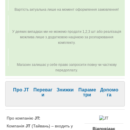
Вартість актуальна лише на момент оформлення замовлення!
У деяких випадках ми не можемо продати 1,2,3 шт або реалізація
можлива лише з додатковою націнкою за розпарювання
комплекту.
Магазин залишає у себе право запросити повну чи часткову
передоплату.
Про JT
Переваг
Знижки
Параме
Допомо
и
три
га
Про компанію
JT:
Компанія
JT
(Тайвань) – входить у
Відповідає