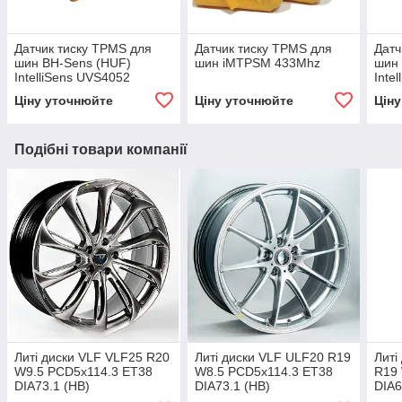
Датчик тиску TPMS для
Датчик тиску TPMS для
Датч
шин BH-Sens (HUF)
шин iMTPSM 433Mhz
шин 
IntelliSens UVS4052
Inte
433MHz
433
Ціну уточнюйте
Ціну уточнюйте
Цін
Подібні товари компанії
Литі диски VLF VLF25 R20
Литі диски VLF ULF20 R19
Литі
W9.5 PCD5x114.3 ET38
W8.5 PCD5x114.3 ET38
R19
DIA73.1 (HB)
DIA73.1 (HB)
DIA6