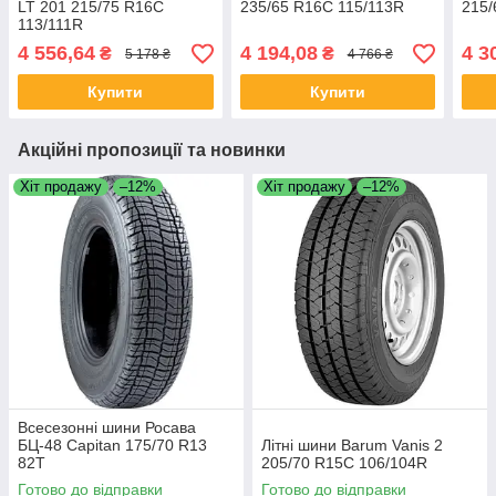
LT 201 215/75 R16C
235/65 R16C 115/113R
215/
113/111R
4 556,64
4 194,08
4 3
₴
₴
5 178 ₴
4 766 ₴
Купити
Купити
Акційні пропозиції та новинки
Хіт продажу
–12%
Хіт продажу
–12%
Всесезонні шини Росава
БЦ-48 Capitan 175/70 R13
Літні шини Barum Vanis 2
82T
205/70 R15C 106/104R
Готово до відправки
Готово до відправки