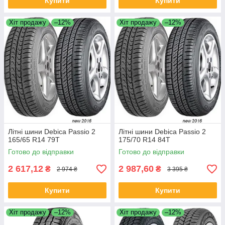
Купити
Купити
Хіт продажу
–12%
Хіт продажу
–12%
Літні шини Debica Passio 2
Літні шини Debica Passio 2
165/65 R14 79T
175/70 R14 84T
Готово до відправки
Готово до відправки
2 617,12
2 987,60
₴
₴
2 974 ₴
3 395 ₴
Купити
Купити
Хіт продажу
–12%
Хіт продажу
–12%