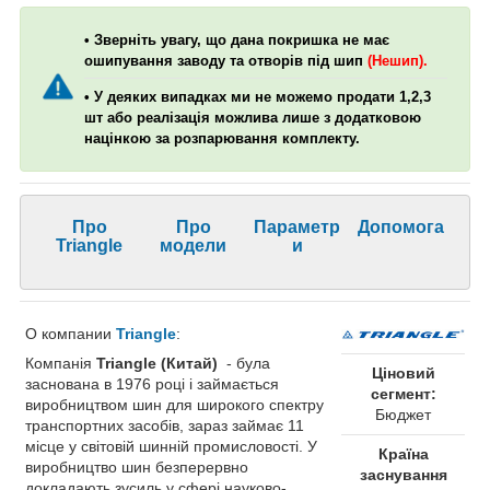
• Зверніть увагу, що дана покришка не має
ошипування заводу та отворів під шип
(Нешип).
• У деяких випадках ми не можемо продати 1,2,3
шт або реалізація можлива лише з додатковою
націнкою за розпарювання комплекту.
Про
Про
Параметр
Допомога
Triangle
модели
и
О компании
Triangle
:
Компанія
Triangle (Китай)
- була
Ціновий
заснована в 1976 році і займається
сегмент:
виробництвом шин для широкого спектру
Бюджет
транспортних засобів, зараз займає 11
місце у світовій шинній промисловості. У
Країна
виробництво шин безперервно
заснування
докладають зусиль у сфері науково-