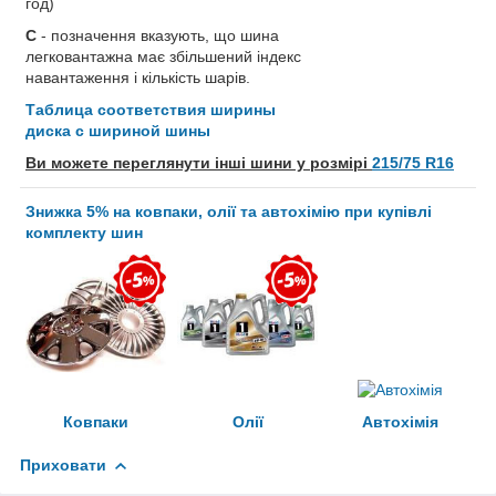
год)
C
- позначення вказують, що шина
легковантажна має збільшений індекс
навантаження і кількість шарів.
Таблица соответствия ширины
диска с шириной шины
Ви можете переглянути інші шини у розмірі
215/75 R16
Знижка 5% на ковпаки, олії та автохімію при купівлі
комплекту шин
Ковпаки
Олії
Автохімія
Приховати