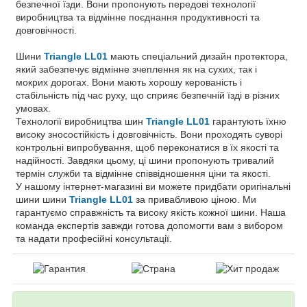
безпечної їзди. Вони пропонують передові технології
виробництва та відмінне поєднання продуктивності та
довговічності.
Шини
Triangle LL01
мають спеціальний дизайн протектора,
який забезпечує відмінне зчеплення як на сухих, так і
мокрих дорогах. Вони мають хорошу керованість і
стабільність під час руху, що сприяє безпечній їзді в різних
умовах.
Технології виробництва шин
Triangle LL01
гарантують їхню
високу зносостійкість і довговічність. Вони проходять суворі
контрольні випробування, щоб переконатися в їх якості та
надійності. Завдяки цьому, ці шини пропонують тривалий
термін служби та відмінне співвідношення ціни та якості.
У нашому інтернет-магазині ви можете придбати оригінальні
шини шини
Triangle LL01
за привабливою ціною. Ми
гарантуємо справжність та високу якість кожної шини. Наша
команда експертів завжди готова допомогти вам з вибором
та надати професійні консультації.