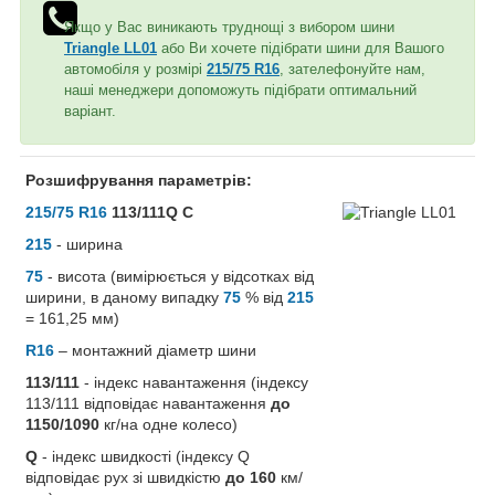
Якщо у Вас виникають труднощі з вибором шини
Triangle LL01
або Ви хочете підібрати шини для Вашого
автомобіля у розмірі
215/75 R16
, зателефонуйте нам,
наші менеджери допоможуть підібрати оптимальний
варіант.
Розшифрування параметрів:
215/75 R16
113/111Q C
215
- ширина
75
- висота (вимірюється у відсотках від
ширини, в даному випадку
75
% від
215
= 161,25 мм)
R16
– монтажний діаметр шини
113/111
- індекс навантаження (індексу
113/111 відповідає навантаження
до
1150/1090
кг/на одне колесо)
Q
- індекс швидкості (індексу Q
відповідає рух зі швидкістю
до 160
км/