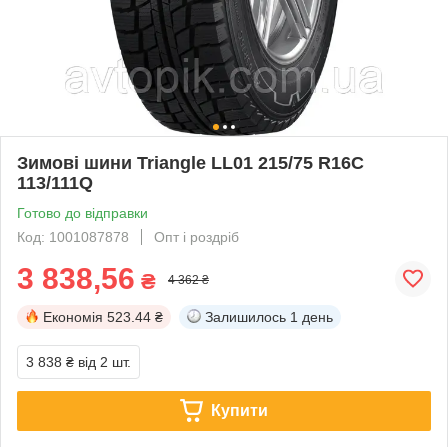
Зимові шини Triangle LL01 215/75 R16C
113/111Q
Готово до відправки
Код: 1001087878
Опт і роздріб
3 838,56
₴
4 362 ₴
Економія
523.44 ₴
Залишилось
1 день
3 838 ₴
від 2 шт.
Купити