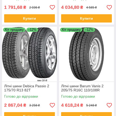
1 791,68
4 034,80
₴
₴
2 036 ₴
4 585 ₴
Купити
Купити
Хіт продажу
–12%
Хіт продажу
–12%
Літні шини Debica Passio 2
Літні шини Barum Vanis 2
175/70 R13 82T
205/75 R16C 110/108R
Готово до відправки
Готово до відправки
2 867,04
4 618,24
₴
₴
3 258 ₴
5 248 ₴