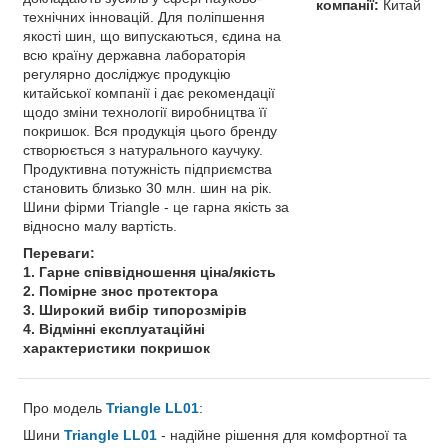
компанії:
Китай
технічних інновацій. Для поліпшення
якості шин, що випускаються, єдина на
всю країну державна лабораторія
регулярно досліджує продукцію
китайської компанії і дає рекомендації
щодо зміни технології виробництва її
покришок. Вся продукція цього бренду
створюється з натурального каучуку.
Продуктивна потужність підприємства
становить близько 30 млн. шин на рік.
Шини фірми Triangle - це гарна якість за
відносно малу вартість.
Переваги:
​​1. Гарне співвідношення ціна/якість
2. Помірне знос протектора
3. Широкий вибір типорозмірів
4. Відмінні експлуатаційні
характеристики покришок
Про модель
Triangle LL01
:
Шини
Triangle LL01
- надійне рішення для комфортної та