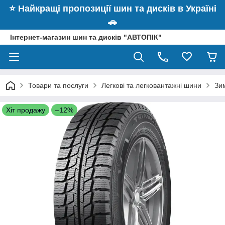
⭐️ Найкращі пропозиції шин та дисків в Україні
🚗
Інтернет-магазин шин та дисків "АВТОПІК"
Товари та послуги
Легкові та легковантажні шини
Зи
Хіт продажу
–12%