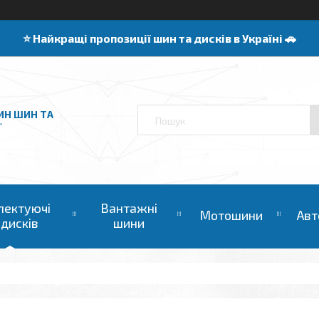
⭐️ Найкращі пропозиції шин та дисків в Україні 🚗
ИН ШИН ТА
"
лектуючі
Вантажні
Мотошини
Авт
 дисків
шини