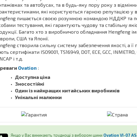
нтажівках та автобусах, та в будь-яку пору року з відмін
рактеристиками, які користуються гарною репутацією у в
ngfeng пишається своєю розумною командою НДДКР та 
собами тестування, які гарантують чудову та стабільну якіс
одукції. Багато хто з виробничого обладнання Hengfeng і
Європи, США та Японії.
ngfeng створила сильну систему забезпечення якості, а її
ють сертифікати ISO9001, TS16949, DOT, ECE, GCC, INMETRO, C
NCAP і т.д.
реваги
Ovation
:
Доступна ціна
Зносостійкі
Один із найкращих китайських виробників
Унікальні малюнки
Якщо у Вас виникають труднощі з вибором шини
Ovation VI-07 AS