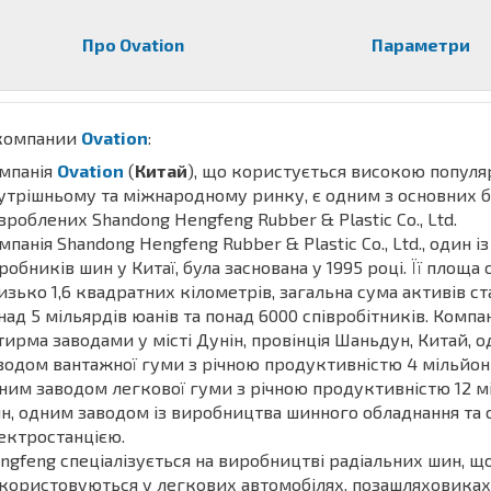
Про Ovation
Параметри
компании
Ovation
:
мпанія
Ovation
(
Китай
), що користується високою популя
утрішньому та міжнародному ринку, є одним з основних б
зроблених Shandong Hengfeng Rubber & Plastic Co., Ltd.
мпанія Shandong Hengfeng Rubber & Plastic Co., Ltd., один і
робників шин у Китаї, була заснована у 1995 році. Її площа
изько 1,6 квадратних кілометрів, загальна сума активів с
над 5 мільярдів юанів та понад 6000 співробітників. Компан
тирма заводами у місті Дунін, провінція Шаньдун, Китай, 
водом вантажної гуми з річною продуктивністю 4 мільйон
ним заводом легкової гуми з річною продуктивністю 12 м
н, одним заводом із виробництва шинного обладнання та 
ектростанцією.
ngfeng спеціалізується на виробництві радіальних шин, 
користовуються у легкових автомобілях, позашляховиках