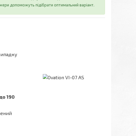
джери допоможуть підібрати оптимальний варіант.
випадку
до 190
шений