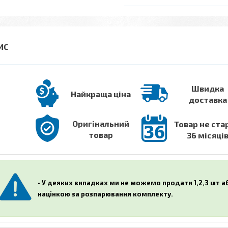
Швидка
Найкраща ціна
доставка
Оригінальний
Товар не ста
товар
36 місяці
• У деяких випадках ми не можемо продати 1,2,3 шт 
націнкою за розпарювання комплекту.