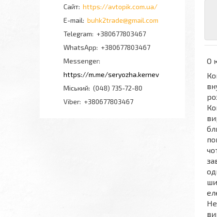
https://avtopik.com.ua/
buhk2trade@gmail.com
+380677803467
+380677803467
О 
Messenger
https://m.me/seryozha.kernev
Ко
вн
Міський
(048) 735-72-80
ро
Viber
+380677803467
Ко
ви
бл
по
чо
за
од
ши
ел
He
ви