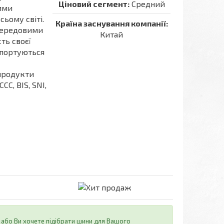
Ціновий сегмент:
Средний
ними
сьому світі.
Країна заснування компанії:
передовими
Китай
ть своєї
мпортуються
 продукти
CC, BIS, SNI,
або Ви хочете підібрати шини для Вашого