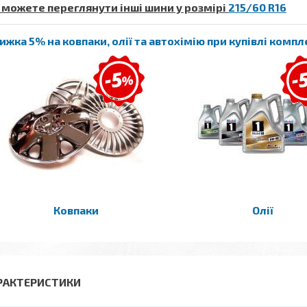
 можете переглянути інші шини у розмірі
215/60 R16
ижка 5% на ковпаки, олії та автохімію при купівлі комп
Ковпаки
Олії
РАКТЕРИСТИКИ