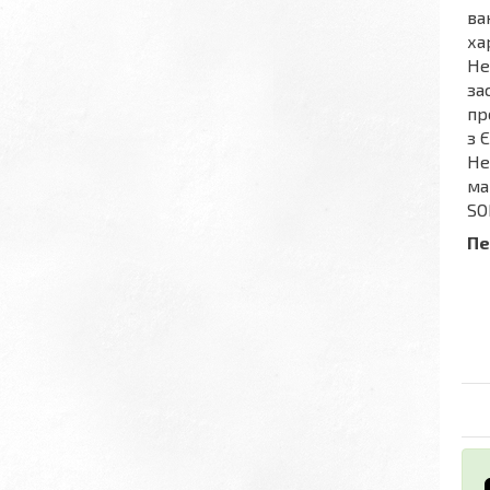
ва
ха
He
за
пр
з 
He
ма
SO
Пе