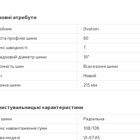
новні атрибути
обник
Ovation
ота профілю шини
60
екс швидкості
T
адковий діаметр шини
16"
онність шин
Всесезонні шини
н
Новий
ина шини
215 мм
ристувальницькі характеристики
 шини
Радіальна
екс навантаження гуми
108/106
ва моделі
VI-07 AS