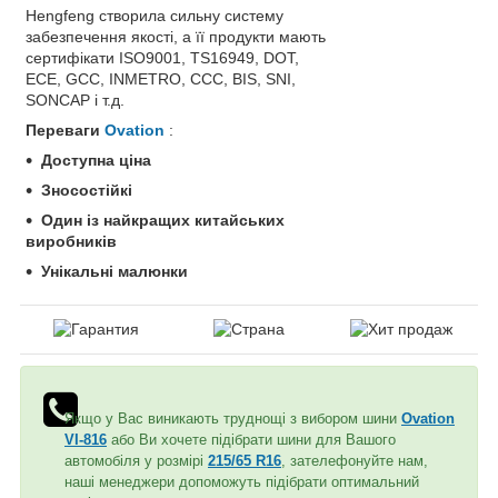
Hengfeng створила сильну систему
забезпечення якості, а її продукти мають
сертифікати ISO9001, TS16949, DOT,
ECE, GCC, INMETRO, CCC, BIS, SNI,
SONCAP і т.д.
Переваги
Ovation
:
Доступна ціна
Зносостійкі
Один із найкращих китайських
виробників
Унікальні малюнки
Якщо у Вас виникають труднощі з вибором шини
Ovation
VI-816
або Ви хочете підібрати шини для Вашого
автомобіля у розмірі
215/65 R16
, зателефонуйте нам,
наші менеджери допоможуть підібрати оптимальний