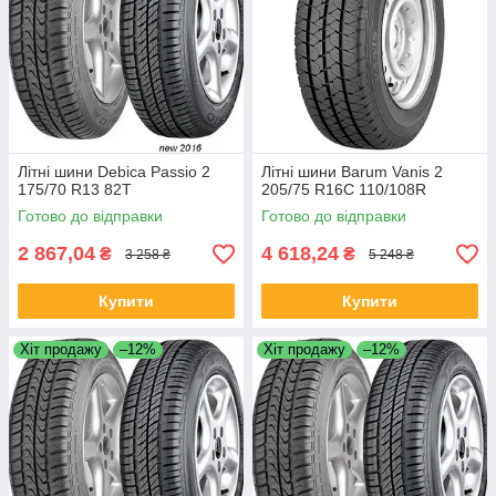
Літні шини Debica Passio 2
Літні шини Barum Vanis 2
175/70 R13 82T
205/75 R16C 110/108R
Готово до відправки
Готово до відправки
2 867,04
4 618,24
₴
₴
3 258 ₴
5 248 ₴
Купити
Купити
Хіт продажу
–12%
Хіт продажу
–12%