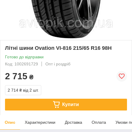
Літні шини Ovation VI-816 215/65 R16 98H
Готово до відправки
Код: 1002691729
Опт і роздріб
2 715
₴
2 714 ₴
від 2 шт.
Купити
Опис
Характеристики
Доставка
Оплата
Умови п