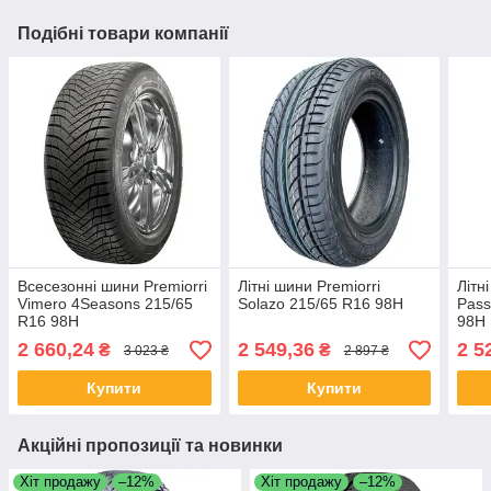
Подібні товари компанії
Всесезонні шини Premiorri
Літні шини Premiorri
Літн
Vimero 4Seasons 215/65
Solazo 215/65 R16 98H
Pass
R16 98H
98H
2 660,24
2 549,36
2 5
₴
₴
3 023 ₴
2 897 ₴
Купити
Купити
Акційні пропозиції та новинки
Хіт продажу
–12%
Хіт продажу
–12%