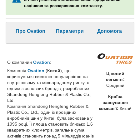
націнкою за розпарювання комплекту.
Про Ovation
Параметри
Допомога
О компании
Ovation
:
Компанія
Ovation
(
Китай
), що
Ціновий
користується високою популярністю на
сегмент:
внутрішньому та міжнародному ринку, є
Средний
одним з основних брендів, розроблених
Shandong Hengfeng Rubber & Plastic Co.,
Країна
Ltd.
заснування
Компанія Shandong Hengfeng Rubber &
компанії:
Китай
Plastic Co., Ltd., один із провідних
виробників шин у Китаї, була заснована у
1995 році. Її площа становить близько 1,6
квадратних кілометрів, загальна сума
активів становить понад 5 мільярдів юанів