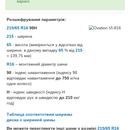
варіант.
Розшифрування параметрів:
215/65 R16
98H
215
- ширина
65
- висота (вимірюється у відсотках від
ширини, в даному випадку
65
% від
215
= 139,75 мм)
R16
– монтажний діаметр шини
98
- індекс навантаження (індексу 98
відповідає навантаження
до 750
кг/на
одне колесо)
H
- індекс швидкості (індексу H
відповідає рух зі швидкістю
до 210
км/
год)
Таблица соответствия ширины
диска с шириной шины
Ви можете переглянути інші шини у розмірі
215/65 R16