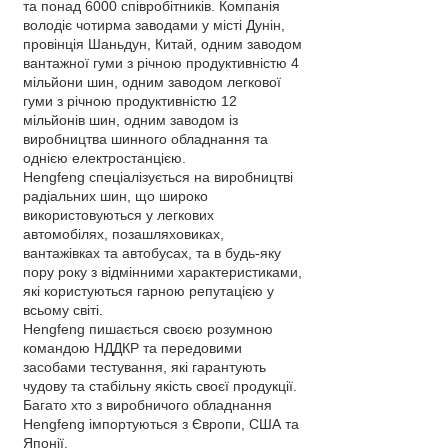
та понад 6000 співробітників. Компанія
володіє чотирма заводами у місті Дунін,
провінція Шаньдун, Китай, одним заводом
вантажної гуми з річною продуктивністю 4
мільйони шин, одним заводом легкової
гуми з річною продуктивністю 12
мільйонів шин, одним заводом із
виробництва шинного обладнання та
однією електростанцією.
Hengfeng спеціалізується на виробництві
радіальних шин, що широко
використовуються у легкових
автомобілях, позашляховиках,
вантажівках та автобусах, та в будь-яку
пору року з відмінними характеристиками,
які користуються гарною репутацією у
всьому світі.
Hengfeng пишається своєю розумною
командою НДДКР та передовими
засобами тестування, які гарантують
чудову та стабільну якість своєї продукції.
Багато хто з виробничого обладнання
Hengfeng імпортуються з Європи, США та
Японії.