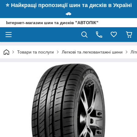
⭐️ Найкращі пропозиції шин та дисків в Україні
🚗
Інтернет-магазин шин та дисків "АВТОПІК"
Товари та послуги
Легкові та легковантажні шини
Літ