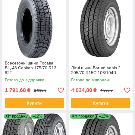
Всесезонні шини Росава
БЦ-48 Capitan 175/70 R13
Літні шини Barum Vanis 2
82T
205/70 R15C 106/104R
Готово до відправки
Готово до відправки
1 791,68
4 034,80
₴
₴
2 036 ₴
4 585 ₴
Купити
Купити
Хіт продажу
–12%
Хіт продажу
–12%