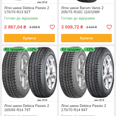
Літні шини Debica Passio 2
Літні шини Barum Vanis 2
175/70 R13 82T
205/75 R16C 110/108R
Готово до відправки
Готово до відправки
2 867,04
3 008,72
₴
₴
3 258 ₴
3 419 ₴
Купити
Купити
Хіт продажу
–12%
Хіт продажу
–12%
Літні шини Debica Passio 2
Літні шини Debica Passio 2
165/65 R14 79T
175/70 R14 84T