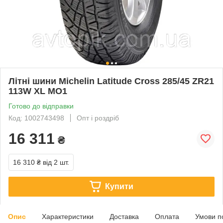
Літні шини Michelin Latitude Cross 285/45 ZR21
113W XL MO1
Готово до відправки
Код: 1002743498
Опт і роздріб
16 311
₴
16 310 ₴
від 2 шт.
Купити
Опис
Характеристики
Доставка
Оплата
Умови п