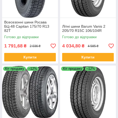
Всесезонні шини Росава
БЦ-48 Capitan 175/70 R13
Літні шини Barum Vanis 2
82T
205/70 R15C 106/104R
Готово до відправки
Готово до відправки
1 791,68
4 034,80
₴
₴
2 036 ₴
4 585 ₴
Купити
Купити
Хіт продажу
–12%
Хіт продажу
–12%