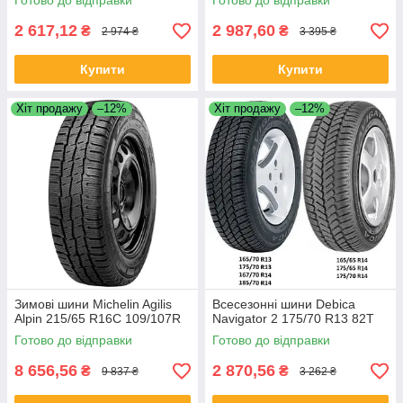
Готово до відправки
Готово до відправки
2 617,12
2 987,60
₴
₴
2 974 ₴
3 395 ₴
Купити
Купити
Хіт продажу
–12%
Хіт продажу
–12%
Зимові шини Michelin Agilis
Всесезонні шини Debica
Alpin 215/65 R16C 109/107R
Navigator 2 175/70 R13 82T
Готово до відправки
Готово до відправки
8 656,56
2 870,56
₴
₴
9 837 ₴
3 262 ₴