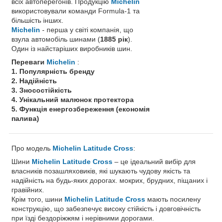
всіх автоперегонів. Продукцію
Michelin
використовували команди Formula-1 та
більшість інших.
Michelin
- перша у світі компанія, що
взула автомобіль шинами (
1885 рік
).
Один із найстаріших виробників шин.
Переваги
Michelin
:
1. Популярність бренду
2. Надійність
3. Зносостійкість
4. Унікальний малюнок протектора
5. Функція енергозбереження (економія
палива)
Про модель
Michelin Latitude Cross
:
Шини
Michelin Latitude Cross
– це ідеальний вибір для
власників позашляховиків, які шукають чудову якість та
надійність на будь-яких дорогах. мокрих, брудних, піщаних і
гравійних.
Крім того, шини
Michelin Latitude Cross
мають посилену
конструкцію, що забезпечує високу стійкість і довговічність
при їзді бездоріжжям і нерівними дорогами.