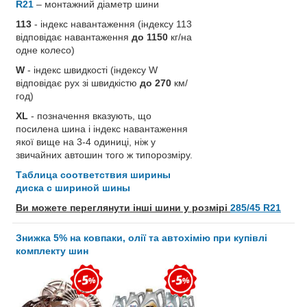
R21
– монтажний діаметр шини
113
- індекс навантаження (індексу 113
відповідає навантаження
до 1150
кг/на
одне колесо)
W
- індекс швидкості (індексу W
відповідає рух зі швидкістю
до 270
км/
год)
XL
- позначення вказують, що
посилена шина і індекс навантаження
якої вище на 3-4 одиниці, ніж у
звичайних автошин того ж типорозміру.
Таблица соответствия ширины
диска с шириной шины
Ви можете переглянути інші шини у розмірі
285/45 R21
Знижка 5% на ковпаки, олії та автохімію при купівлі
комплекту шин