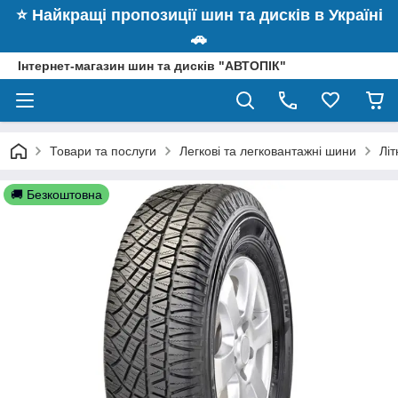
⭐️ Найкращі пропозиції шин та дисків в Україні
🚗
Інтернет-магазин шин та дисків "АВТОПІК"
Товари та послуги
Легкові та легковантажні шини
Літ
🚚 Безкоштовна