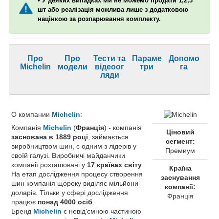
• У деяких випадках ми не можемо продати 1,2,3
шт або реалізація можлива лише з додатковою
націнкою за розпарювання комплекту.
Про
Про
Тести та
Параме
Допомо
Michelin
модели
відеоог
три
га
ляди
О компании
Michelin
:
Компанія
Michelin
(
Франція
) - компанія
Ціновий
заснована в 1889 році
, займається
сегмент:
виробництвом шин, є одним з лідерів у
Премиум
своїй галузі. Виробничі майданчики
компанії розташовані у
17 країнах світу
.
Країна
На етап дослідження процесу створення
заснування
шин компанія щороку виділяє мільйони
компанії:
доларів. Тільки у сфері дослідження
Франція
працює
понад 4000 осіб
.
Бренд
Michelin
є невід'ємною частиною