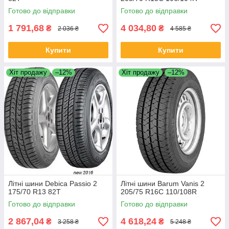
Готово до відправки
Готово до відправки
1 791,68
4 034,80
₴
₴
2 036 ₴
4 585 ₴
Купити
Купити
Хіт продажу
–12%
Хіт продажу
–12%
Літні шини Debica Passio 2
Літні шини Barum Vanis 2
175/70 R13 82T
205/75 R16C 110/108R
Готово до відправки
Готово до відправки
2 867,04
4 618,24
₴
₴
3 258 ₴
5 248 ₴