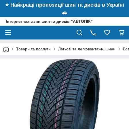
⭐️ Найкращі пропозиції шин та дисків в Україні
🚗
Інтернет-магазин шин та дисків "АВТОПІК"
Товари та послуги
Легкові та легковантажні шини
Вс