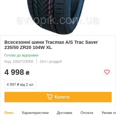
Всесезонні шини Tracmax A/S Trac Saver
235/50 ZR20 104W XL
Готово до відправки
Код: 1002723050
Опт і роздріб
4 998
₴
4 997 ₴
від 2 шт.
Купити
Опис
Характеристики
Доставка
Оплата
Умови п