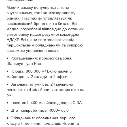
Маючи високу популярність як на
внутрішньому, так і на міжнародному
ринках, Tracmax виготовляється як
високоякісний бренд шин з Китаю. Всі
моделі розроблені відповідно до останніх
вимог ринку нашої розумної командою
НДДКР. Всі шини виготовляються під
першокласним обладнанням та суворою
системою управління якістю.
Розташування: промислова зона
Шаньдун Гуан Рао
Площа: 800 000 м² Включаючи 5
майстерень, 2 склади та 2 офіси
Загальна потужність: 24 мільйони
легкових та 4 мільйони вантажних шин на
рік
Інвестиції: 400 мільйонів доларів США
Штат співробітників: 4000+ осіб
Обладнання: обладнання першого
класу з Німеччини, Голландії, Японії та