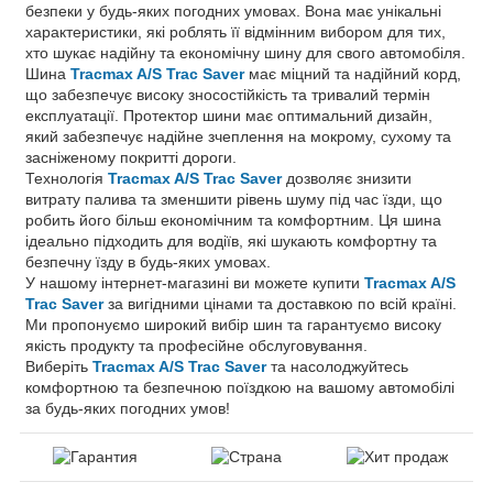
безпеки у будь-яких погодних умовах. Вона має унікальні
характеристики, які роблять її відмінним вибором для тих,
хто шукає надійну та економічну шину для свого автомобіля.
Шина
Tracmax A/S Trac Saver
має міцний та надійний корд,
що забезпечує високу зносостійкість та тривалий термін
експлуатації. Протектор шини має оптимальний дизайн,
який забезпечує надійне зчеплення на мокрому, сухому та
засніженому покритті дороги.
Технологія
Tracmax A/S Trac Saver
дозволяє знизити
витрату палива та зменшити рівень шуму під час їзди, що
робить його більш економічним та комфортним. Ця шина
ідеально підходить для водіїв, які шукають комфортну та
безпечну їзду в будь-яких умовах.
У нашому інтернет-магазині ви можете купити
Tracmax A/S
Trac Saver
за вигідними цінами та доставкою по всій країні.
Ми пропонуємо широкий вибір шин та гарантуємо високу
якість продукту та професійне обслуговування.
Виберіть
Tracmax A/S Trac Saver
та насолоджуйтесь
комфортною та безпечною поїздкою на вашому автомобілі
за будь-яких погодних умов!