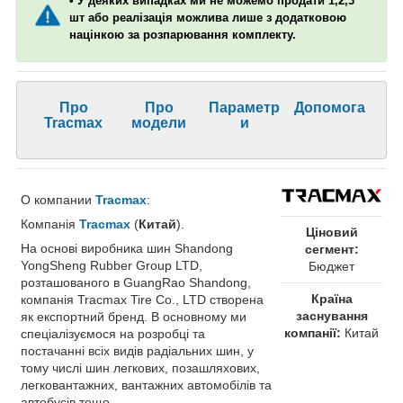
• У деяких випадках ми не можемо продати 1,2,3
шт або реалізація можлива лише з додатковою
націнкою за розпарювання комплекту.
Про
Про
Параметр
Допомога
Tracmax
модели
и
О компании
Tracmax
:
Компанія
Tracmax
(
Китай
).
Ціновий
На основі виробника шин Shandong
сегмент:
YongSheng Rubber Group LTD,
Бюджет
розташованого в GuangRao Shandong,
Країна
компанія Tracmax Tire Co., LTD створена
заснування
як експортний бренд. В основному ми
компанії:
Китай
спеціалізуємося на розробці та
постачанні всіх видів радіальних шин, у
тому числі шин легкових, позашляхових,
легковантажних, вантажних автомобілів та
автобусів тощо.