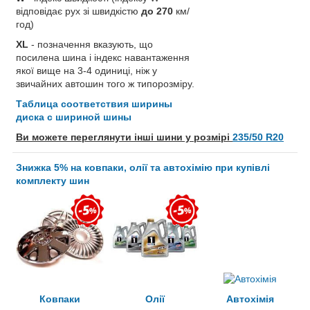
відповідає рух зі швидкістю
до 270
км/
год)
XL
- позначення вказують, що
посилена шина і індекс навантаження
якої вище на 3-4 одиниці, ніж у
звичайних автошин того ж типорозміру.
Таблица соответствия ширины
диска с шириной шины
Ви можете переглянути інші шини у розмірі
235/50 R20
Знижка 5% на ковпаки, олії та автохімію при купівлі
комплекту шин
Ковпаки
Олії
Автохімія