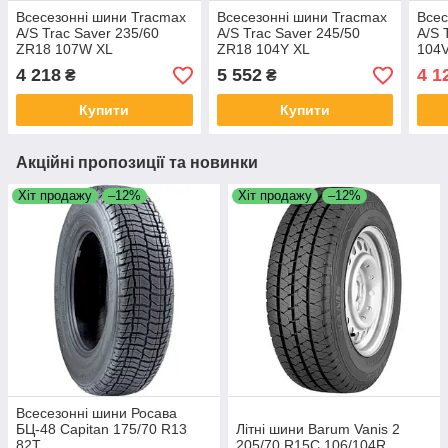
Всесезонні шини Tracmax
Всесезонні шини Tracmax
Всес
A/S Trac Saver 235/60
A/S Trac Saver 245/50
A/S 
ZR18 107W XL
ZR18 104Y XL
104
4 218
5 552
4 1
₴
₴
Купити
Купити
Акційні пропозиції та новинки
Хіт продажу
–12%
Хіт продажу
–12%
Всесезонні шини Росава
БЦ-48 Capitan 175/70 R13
Літні шини Barum Vanis 2
82T
205/70 R15C 106/104R