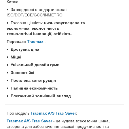
Китаю.
Затверджені стандарти якості:
ISO/DOT/ECE/GCC/INMETRO
Головна цінність:
низьковуглецева та
економічна,
екологічність
,
технологічні інновації, стійкість
.
Переваги
Tracmax
:
Доступна ціна
Міцні
Унікальний дизайн гуми
Зносостійкі
Посилена конструкція
Паливна економічність
Елегантний зовнішній вигляд
Про модель
Tracmax A/S Trac Saver
:
Tracmax A/S Trac Saver
- це чудова всесезонна шина,
створена для забезпечення високої продуктивності та