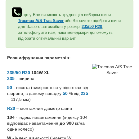
Якщо у Вас виникають труднощі з вибором шини
Tracmax A/S Trac Saver
або Ви хочете підібрати шини
для Вашого автомобіля у розмірі
235/50 R20
,
зателефонуйте нам, наші менеджери допоможуть
підібрати оптимальний варіант.
Розшифрування параметрів:
235/50 R20
104W XL
235
- ширина
50
- висота (вимірюється у відсотках від
ширини, в даному випадку
50
% від
235
= 117,5 мм)
R20
– монтажний діаметр шини
104
- індекс навантаження (індексу 104
відповідає навантаження
до 900
кг/на
одне колесо)
W
- індекс швидкості (індексу W