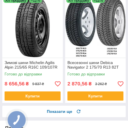
Хіт продажу
–12%
Хіт продажу
–12%
Зимові шини Michelin Agilis
Всесезонні шини Debica
Alpin 215/65 R16C 109/107R
Navigator 2 175/70 R13 82T
Готово до відправки
Готово до відправки
8 656,56
2 870,56
₴
₴
9 837 ₴
3 262 ₴
Купити
Купити
Показати ще