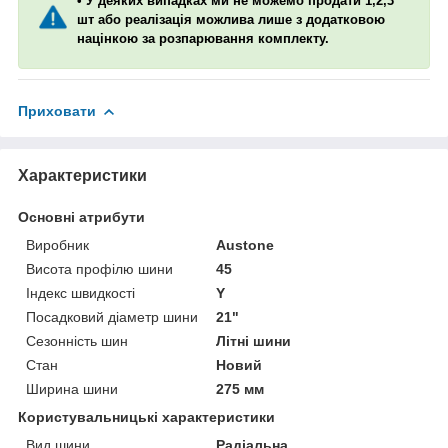
• У деяких випадках ми не можемо продати 1,2,3
шт або реалізація можлива лише з додатковою
націнкою за розпарювання комплекту.
Приховати
Характеристики
Основні атрибути
Виробник
Austone
Висота профілю шини
45
Індекс швидкості
Y
Посадковий діаметр шини
21"
Сезонність шин
Літні шини
Стан
Новий
Ширина шини
275 мм
Користувальницькі характеристики
Вид шини
Радіальна