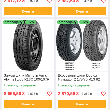
2 617,12
2 987,60
₴
₴
2 974 ₴
3 395 ₴
Купити
Купити
Хіт продажу
–12%
Хіт продажу
–12%
Зимові шини Michelin Agilis
Всесезонні шини Debica
Alpin 215/65 R16C 109/107R
Navigator 2 175/70 R13 82T
Готово до відправки
Готово до відправки
8 656,56
2 870,56
₴
₴
9 837 ₴
3 262 ₴
Купити
Купити