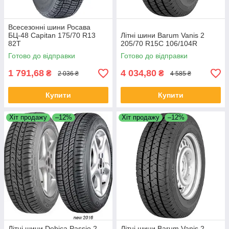
Всесезонні шини Росава
БЦ-48 Capitan 175/70 R13
Літні шини Barum Vanis 2
82T
205/70 R15C 106/104R
Готово до відправки
Готово до відправки
1 791,68
4 034,80
₴
₴
2 036 ₴
4 585 ₴
Купити
Купити
Хіт продажу
–12%
Хіт продажу
–12%
Літні шини Debica Passio 2
Літні шини Barum Vanis 2