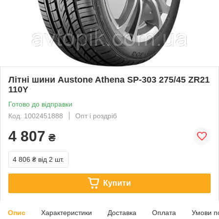
Літні шини Austone Athena SP-303 275/45 ZR21
110Y
Готово до відправки
Код: 1002451888
Опт і роздріб
4 807
₴
4 806 ₴
від 2 шт.
Купити
Опис
Характеристики
Доставка
Оплата
Умови п