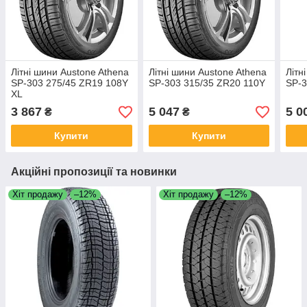
Літні шини Austone Athena
Літні шини Austone Athena
Літн
SP-303 275/45 ZR19 108Y
SP-303 315/35 ZR20 110Y
SP-3
XL
3 867
5 047
5 0
₴
₴
Купити
Купити
Акційні пропозиції та новинки
Хіт продажу
–12%
Хіт продажу
–12%