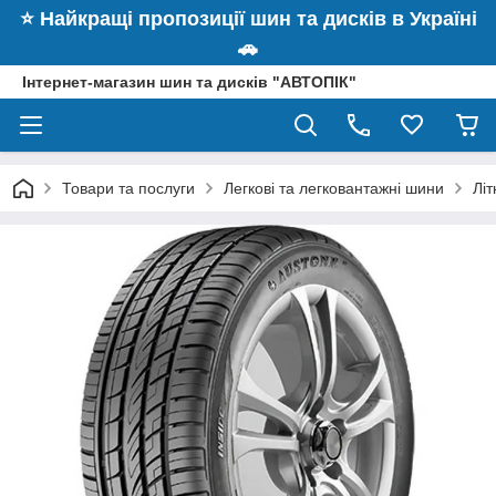
⭐️ Найкращі пропозиції шин та дисків в Україні
🚗
Інтернет-магазин шин та дисків "АВТОПІК"
Товари та послуги
Легкові та легковантажні шини
Лі