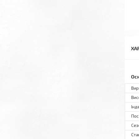
ХА
Ос
Вир
Вис
Інд
Пос
Сез
Ста