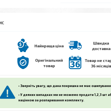
Швидка
Найкраща ціна
доставка
Оригінальний
Товар не ста
товар
36 місяці
• Зверніть увагу, що дана покришка не має ошипуванн
• У деяких випадках ми не можемо продати 1,2,3 шт 
націнкою за розпарювання комплекту.