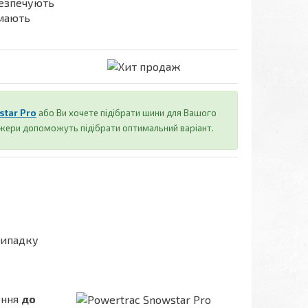
езпечують
мають
star Pro
або Ви хочете підібрати шини для Вашого
джери допоможуть підібрати оптимальний варіант.
випадку
ення
до