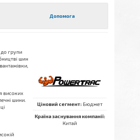
Допомога
 до групи
обництві шин
 вантажівки,
я високих
печні шини.
Ціновий сегмент:
Бюджет
ці
Країна заснування компанії:
Китай
исокій