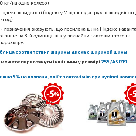
0
кг/на одне колесо)
 індекс швидкості (індексу V відповідає рух зі швидкістю
/год)
- позначення вказують, що посилена шина і індекс наван
ої вище на 3-4 одиниці, ніж у звичайних автошин того ж
порозміру.
блица соответствия ширины диска с шириной шины
 можете переглянути інші шини у розмірі
255/45 R19
ижка 5% на ковпаки, олії та автохімію при купівлі комп