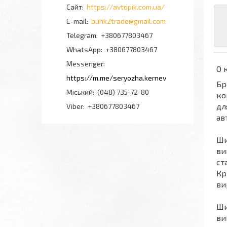
https://avtopik.com.ua/
buhk2trade@gmail.com
+380677803467
+380677803467
Messenger
О 
https://m.me/seryozha.kernev
Бр
Міський
(048) 735-72-80
ко
дл
Viber
+380677803467
ав
Ш
ви
ст
Кр
ви
Ш
ви