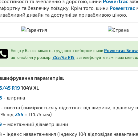
осостійкості та зчепленню з дорогою, шини
Powertrac
заб
мфортну та безпечну поїздку. Крім того, шини
Powertrac
ивабливий дизайн та доступні за привабливою ціною.
Якщо у Вас виникають труднощі з вибором шини
Powertrac Snow
автомобіля у розмірі
255/45 R19
, зателефонуйте нам, наші мене
зшифрування параметрів:
5/45 R19
104V XL
5
- ширина
- висота (вимірюється у відсотках від ширини, в даному 
% від
255
= 114,75 мм)
9
– монтажний діаметр шини
4
- індекс навантаження (індексу 104 відповідає навантаж