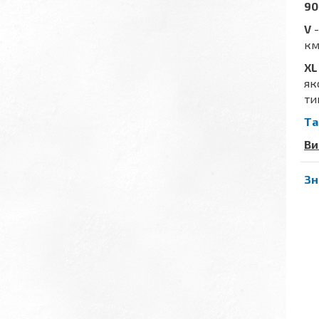
90
V
-
км
XL
як
ти
Та
Ви
Зн