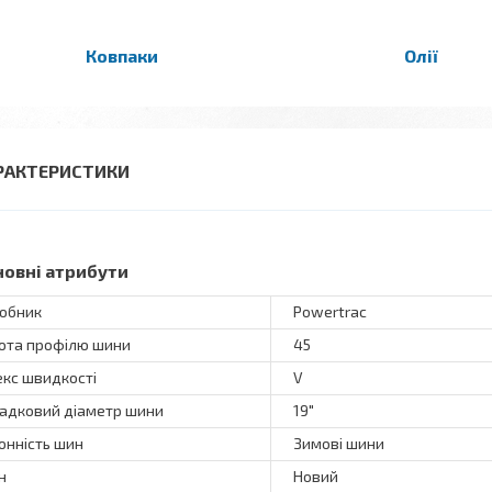
Ковпаки
Олії
РАКТЕРИСТИКИ
новні атрибути
обник
Powertrac
ота профілю шини
45
екс швидкості
V
адковий діаметр шини
19"
онність шин
Зимові шини
н
Новий