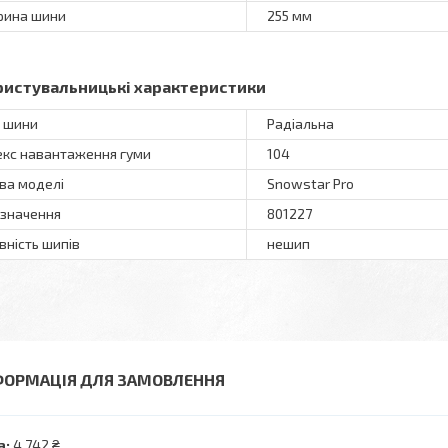
ина шини
255 мм
ристувальницькі характеристики
 шини
Радіальна
екс навантаження гуми
104
ва моделі
Snowstar Pro
значення
801227
вність шипів
нешип
ФОРМАЦІЯ ДЛЯ ЗАМОВЛЕННЯ
а:
4 742 ₴