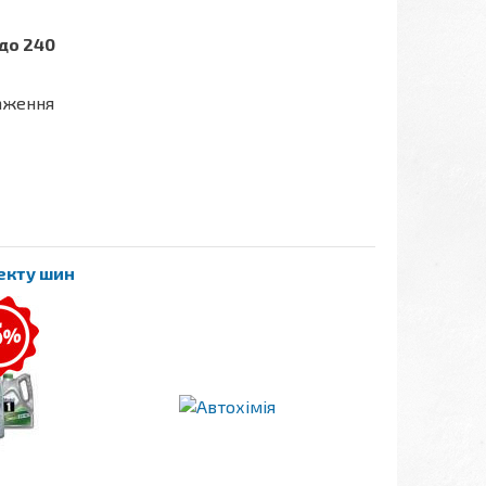
до 240
таження
лекту шин