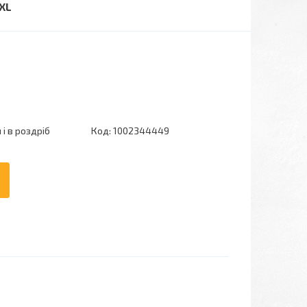
XL
і в роздріб
Код:
1002344449