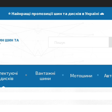
⭐️ Найкращі пропозиції шин та дисків в Україні 🚗
ИН ШИН ТА
"
лектуючі
Вантажні
Мотошини
Авт
 дисків
шини