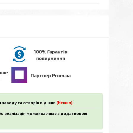
100% Гарантія
повернення
рше
Партнер Prom.ua
в
я заводу та отворів під шип
(Нешип).
або реалізація можлива лише з додатковою