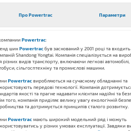
Про Powertrac
Параметри
компании
Powertrac
:
енд шин
Powertrac
був заснований у 2001 році та входить
мпаній Shandong Yongtai. Компанія спеціалізується на вир
я різних видів транспорту, включаючи легкові автомобілі,
тобуси, сільгосптехніку та промислові машини.
ини
Powertrac
виробляються на сучасному обладнанні та
користовують передові технології. Компанія дотримуєтьс
андартів якості та прагне надавати клієнтам надійні та без
ім того, компанія приділяє велику увагу екологічній безпе
робництва та дотримується принципів сталого розвитку.
ини
Powertrac
мають широкий модельний ряд і можуть
користовуватись у різних умовах експлуатації. Завдяки в