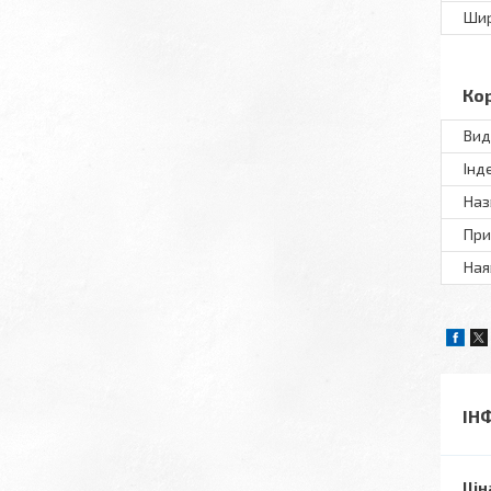
Шир
Ко
Вид
Інд
Наз
При
Ная
ІН
Цін