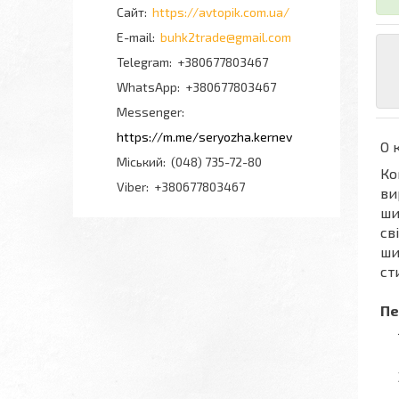
https://avtopik.com.ua/
buhk2trade@gmail.com
+380677803467
+380677803467
Messenger
https://m.me/seryozha.kernev
О 
Міський
(048) 735-72-80
Ко
Viber
+380677803467
ви
ши
св
ши
ст
Пе