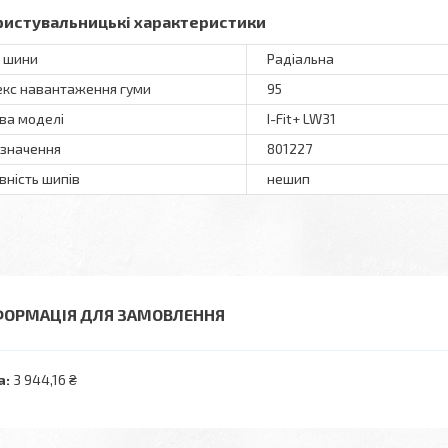
ристувальницькі характеристики
 шини
Радіальна
екс навантаження гуми
95
ва моделі
I-Fit+ LW31
значення
801227
вність шипів
нешип
ФОРМАЦІЯ ДЛЯ ЗАМОВЛЕННЯ
а:
3 944,16 ₴