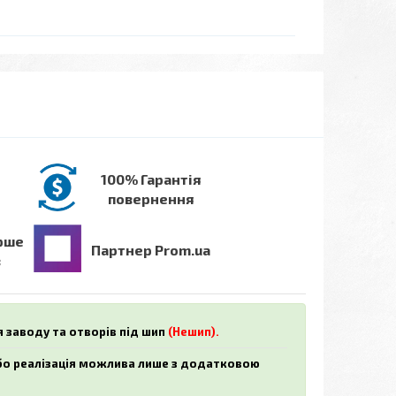
100% Гарантія
повернення
рше
Партнер Prom.ua
в
я заводу та отворів під шип
(Нешип).
або реалізація можлива лише з додатковою