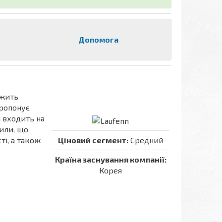
Допомога
ежить
ропонує
я входить на
чили, що
ті, а також
Ціновий сегмент:
Средний
Країна заснування компанії:
Корея