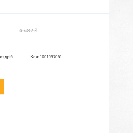
4 482 ₴
роздріб
Код:
1001997061
6