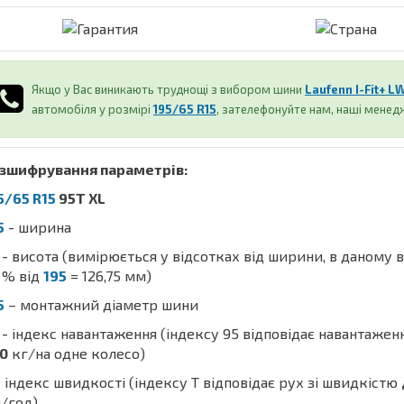
Якщо у Вас виникають труднощі з вибором шини
Laufenn I-Fit+ L
автомобіля у розмірі
195/65 R15
, зателефонуйте нам, наші мене
зшифрування параметрів:
5/65 R15
95T XL
5
- ширина
- висота (вимірюється у відсотках від ширини, в даному 
% від
195
= 126,75 мм)
5
– монтажний діаметр шини
- індекс навантаження (індексу 95 відповідає навантажен
0
кг/на одне колесо)
 індекс швидкості (індексу T відповідає рух зі швидкістю
/год)