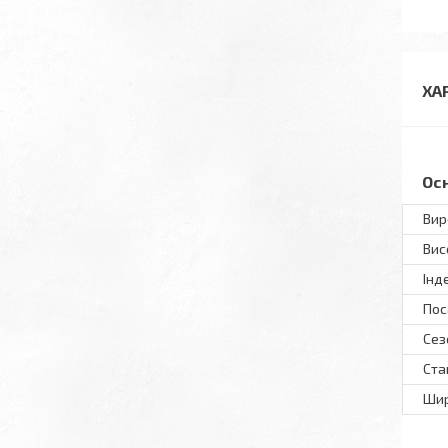
ХА
Ос
Вир
Вис
Інд
Пос
Сез
Ста
Шир