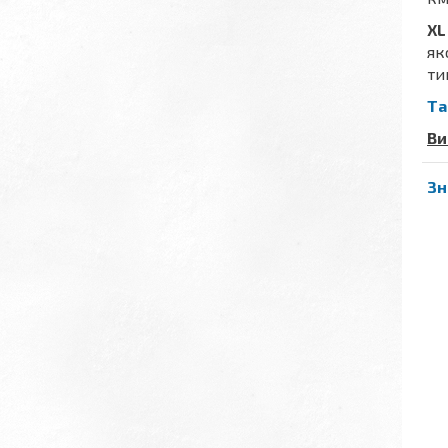
XL
як
ти
Та
Ви
Зн