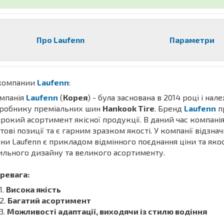
Про Laufenn
Параметри
компании
Laufenn
:
мпанія
Laufenn
(
Корея
) - була заснована в 2014 році і нал
робнику преміальних шин
Hankook Tire
. Бренд
Laufenn
п
рокий асортимент якісної продукції. В даний час компані
ітові позиції та є гарним зразком якості. У компанії відзна
ни Laufenn є прикладом відмінного поєднання ціни та якос
ильного дизайну та великого асортименту.
ревага:
Висока якість
Багатий асортимент
Можливості адаптації, виходячи із стилю водіння