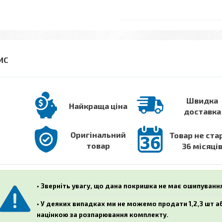
Швидка
Найкраща ціна
доставка
Оригінальний
Товар не ста
товар
36 місяці
• Зверніть увагу, що дана покришка не має ошипуванн
• У деяких випадках ми не можемо продати 1,2,3 шт 
націнкою за розпарювання комплекту.