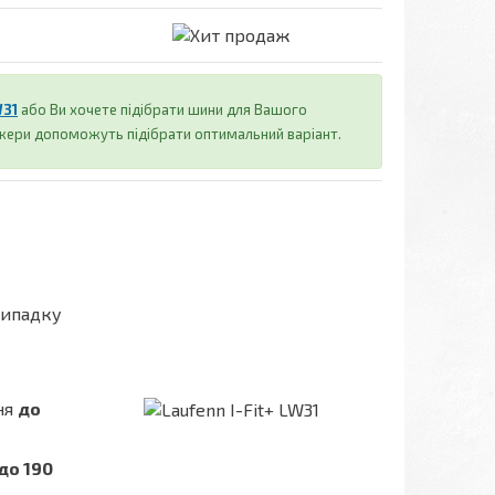
W31
або Ви хочете підібрати шини для Вашого
джери допоможуть підібрати оптимальний варіант.
випадку
ня
до
до 190