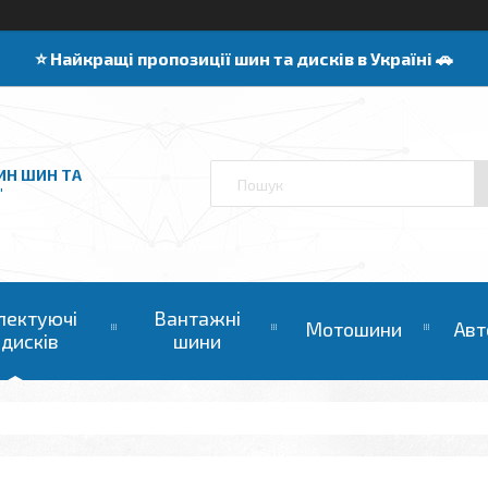
⭐️ Найкращі пропозиції шин та дисків в Україні 🚗
ИН ШИН ТА
"
лектуючі
Вантажні
Мотошини
Авт
 дисків
шини