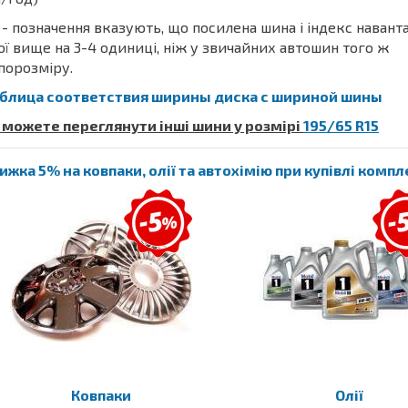
- позначення вказують, що посилена шина і індекс наван
ої вище на 3-4 одиниці, ніж у звичайних автошин того ж
порозміру.
блица соответствия ширины диска с шириной шины
 можете переглянути інші шини у розмірі
195/65 R15
ижка 5% на ковпаки, олії та автохімію при купівлі комп
Ковпаки
Олії