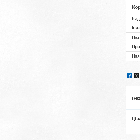
Ко
Вид
Інд
Наз
При
Ная
ІН
Цін