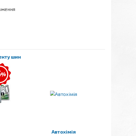
таження
лекту шин
Автохімія