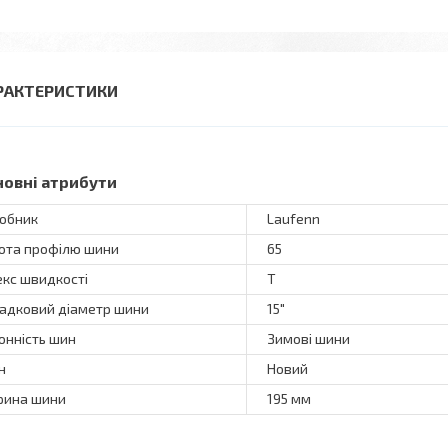
РАКТЕРИСТИКИ
новні атрибути
обник
Laufenn
ота профілю шини
65
екс швидкості
T
адковий діаметр шини
15"
онність шин
Зимові шини
н
Новий
ина шини
195 мм