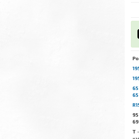
Ро
19
19
65
65
R1
95
69
T
-
км