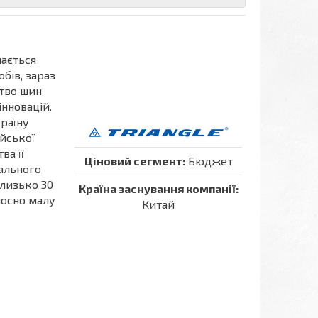
мається
бів, зараз
цтво шин
нновацій.
країну
йської
ва її
Ціновий сегмент:
Бюджет
ального
лизько 30
Країна заснування компанії:
дносно малу
Китай