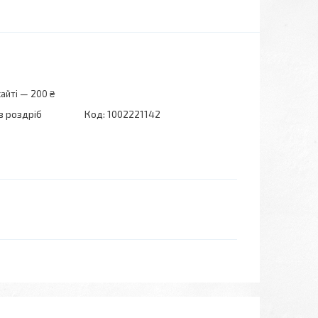
айті — 200 ₴
в роздріб
Код:
1002221142