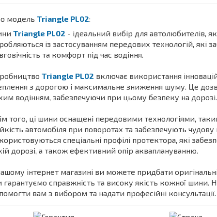
о модель
Triangle PL02
:
ини
Triangle PL02
- ідеальний вибір для автолюбителів, які
робляються із застосуванням передових технологій, які 
вговічність та комфорт під час водіння.
робництво
Triangle PL02
включає використання інноваційн
еплення з дорогою і максимальне зниження шуму. Це доз
хим водінням, забезпечуючи при цьому безпеку на дорозі.
ім того, ці шини оснащені передовими технологіями, таки
ійкість автомобіля при поворотах та забезпечують чудову 
користовуються спеціальні профілі протектора, які забезп
хій дорозі, а також ефективний опір акваплануванню.
нашому інтернет магазині ви можете придбати оригіналь
 гарантуємо справжність та високу якість кожної шини. 
помогти вам з вибором та надати професійні консультації.