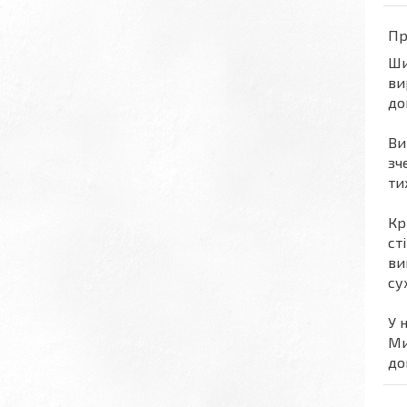
Пр
Ш
ви
до
Ви
зч
ти
Кр
ст
ви
су
У 
Ми
до