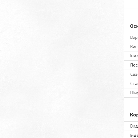
Ос
Вир
Вис
Інд
Пос
Сез
Ста
Шир
Ко
Вид
Інд