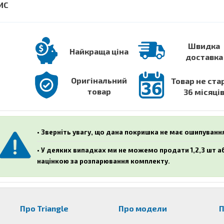
Швидка
Найкраща ціна
доставка
Оригінальний
Товар не ста
товар
36 місяці
• Зверніть увагу, що дана покришка не має ошипуванн
• У деяких випадках ми не можемо продати 1,2,3 шт 
націнкою за розпарювання комплекту.
Про Triangle
Про модели
П