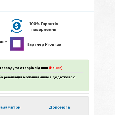
100% Гарантія
повернення
рше
Партнер Prom.ua
в
я заводу та отворів під шип
(Нешип).
або реалізація можлива лише з додатковою
араметри
Допомога