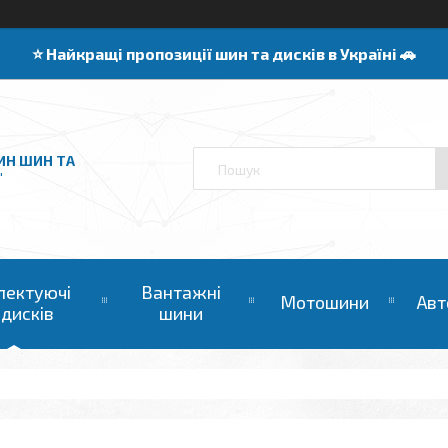
⭐️ Найкращі пропозиції шин та дисків в Україні 🚗
ИН ШИН ТА
"
лектуючі
Вантажні
Мотошини
Авт
 дисків
шини