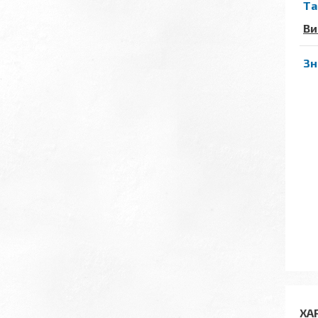
Та
Ви
Зн
ХА