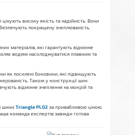
 цінують високу якість та надійність. Вони
забезпечують покращену зчеплюваність,
их матеріалів, які гарантують відмінне
воляє водіям насолоджуватися плавним та
ми як посилені боковини, які підвищують
керованість. Також у конструкції шин
ечують відмінне зчеплення на мокрій та
ні шини
Triangle PL02
за привабливою ціною.
Наша команда експертів завжди готова