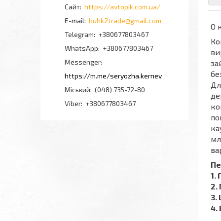
https://avtopik.com.ua/
buhk2trade@gmail.com
О 
+380677803467
Ко
+380677803467
ви
Messenger
за
бе
https://m.me/seryozha.kernev
Дл
Міський
(048) 735-72-80
де
Viber
+380677803467
ко
по
ка
мл
ва
Пе
​​
2.
3.
4.