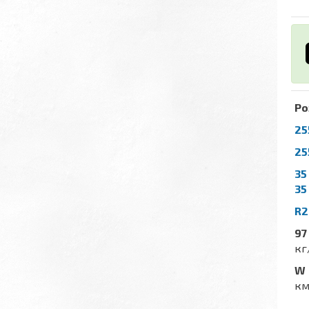
Ро
25
25
35
35
R2
97
кг
W
км