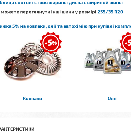
блица соответствия ширины диска с шириной шины
 можете переглянути інші шини у розмірі
255/35 R20
ижка 5% на ковпаки, олії та автохімію при купівлі комп
Ковпаки
Олії
РАКТЕРИСТИКИ