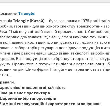
компании
Triangle
:
мпанія
Triangle (Китай)
- була заснована в 1976 році і зай
робництвом шин для широкого спектру транспортних засо
ймає 11 місце у світовій шинній промисловості. У виробни
зперервно докладають зусиль у сфері науково-технічних і
я поліпшення якості шин, що випускаються, єдина на всю 
ржавна лабораторія регулярно досліджує продукцію кита
мпанії і дає рекомендації щодо зміни технології виробницт
кришок. Вся продукція цього бренду створюється з натур
учуку. Продуктивна потужність підприємства становить б
н. шин на рік. Шини фірми Triangle - це гарна якість за ві
ртість.
реваги:
1. Гарне співвідношення ціна/якість
 Помірне знос протектора
 Широкий вибір типорозмірів
 Відмінні експлуатаційні характеристики покришок