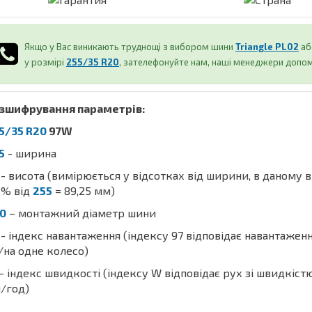
Якщо у Вас виникають труднощі з вибором шини
Triangle PL02
аб
у розмірі
255/35 R20
, зателефонуйте нам, наші менеджери допом
зшифрування параметрів:
5/35 R20
97W
5
- ширина
- висота (вимірюється у відсотках від ширини, в даному 
% від
255
= 89,25 мм)
0
– монтажний діаметр шини
- індекс навантаження (індексу 97 відповідає навантажен
/на одне колесо)
- індекс швидкості (індексу W відповідає рух зі швидкіст
/год)