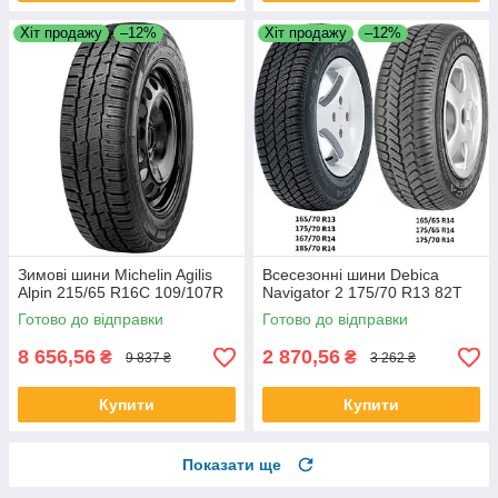
Хіт продажу
–12%
Хіт продажу
–12%
Зимові шини Michelin Agilis
Всесезонні шини Debica
Alpin 215/65 R16C 109/107R
Navigator 2 175/70 R13 82T
Готово до відправки
Готово до відправки
8 656,56
2 870,56
₴
₴
9 837 ₴
3 262 ₴
Купити
Купити
Показати ще