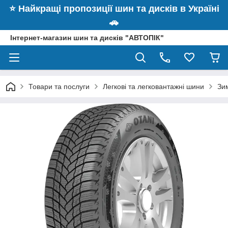
⭐️ Найкращі пропозиції шин та дисків в Україні
🚗
Інтернет-магазин шин та дисків "АВТОПІК"
Товари та послуги
Легкові та легковантажні шини
Зи