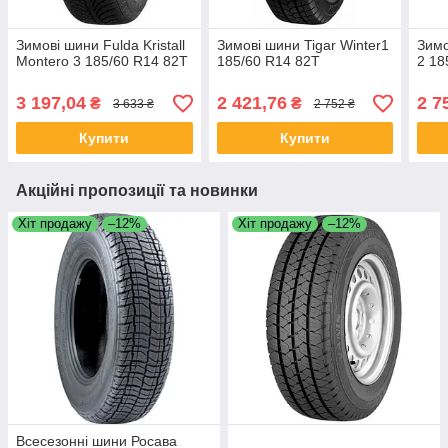
Зимові шини Fulda Kristall
Зимові шини Tigar Winter1
Зимо
Montero 3 185/60 R14 82T
185/60 R14 82T
2 18
3 197,04
2 421,76
2 7
₴
₴
3 633 ₴
2 752 ₴
Купити
Купити
Акційні пропозиції та новинки
Хіт продажу
–12%
Хіт продажу
–12%
Всесезонні шини Росава