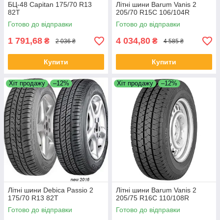
БЦ-48 Capitan 175/70 R13
Літні шини Barum Vanis 2
82T
205/70 R15C 106/104R
Готово до відправки
Готово до відправки
1 791,68
4 034,80
₴
₴
2 036 ₴
4 585 ₴
Купити
Купити
Хіт продажу
–12%
Хіт продажу
–12%
Літні шини Debica Passio 2
Літні шини Barum Vanis 2
175/70 R13 82T
205/75 R16C 110/108R
Готово до відправки
Готово до відправки