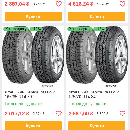
2 867,04
4 618,24
₴
₴
3 258 ₴
5 248 ₴
Купити
Купити
Хіт продажу
–12%
Хіт продажу
–12%
Літні шини Debica Passio 2
Літні шини Debica Passio 2
165/65 R14 79T
175/70 R14 84T
Готово до відправки
Готово до відправки
2 617,12
2 987,60
₴
₴
2 974 ₴
3 395 ₴
Купити
Купити