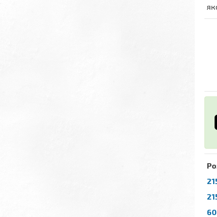
як
Ро
21
21
60