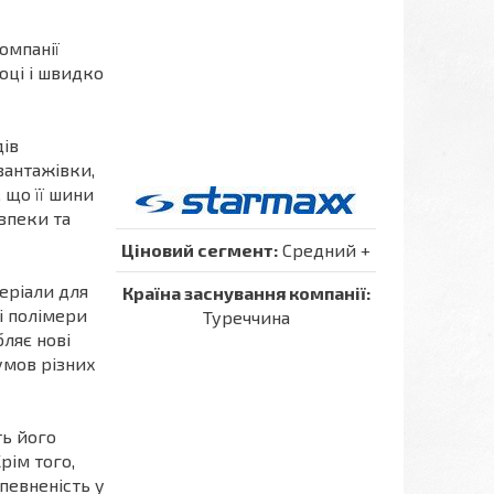
омпанії
році і швидко
ів
вантажівки,
 що її шини
зпеки та
Ціновий сегмент:
Средний +
теріали для
Країна заснування компанії:
і полімери
Туреччина
бляє нові
умов різних
ть його
рім того,
певненість у