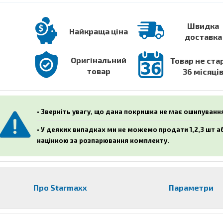
Швидка
Найкраща ціна
доставка
Оригінальний
Товар не ста
товар
36 місяці
• Зверніть увагу, що дана покришка не має ошипуванн
• У деяких випадках ми не можемо продати 1,2,3 шт 
націнкою за розпарювання комплекту.
Про Starmaxx
Параметри