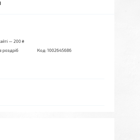
H
айті — 200 ₴
в роздріб
Код:
1002645686