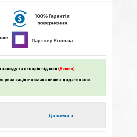
100% Гарантія
повернення
рше
Партнер Prom.ua
в
я заводу та отворів під шип
(Нешип).
або реалізація можлива лише з додатковою
Допомога