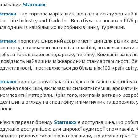
компании
Starmaxx
:
armaxx
– це торгова марка шин, що належить турецькій к
tlas Tire Industry and Trade Inc. Вона була заснована в 1976 
ала одним із найбільших виробників шин у Туреччині.
armaxx
пропонує широкий асортимент шин для різних вид
анспорту, включаючи легкові автомобілі, позашляховики, 
тобуси та сільськогосподарську техніку. Компанія заявляє,
дповідають найвищим міжнародним стандартам якості, бе
одуктивності, і поставляються до більш ніж 100 країн світу.
armaxx
використовує сучасні технології та інноваційні ма
ворення своїх шин, включаючи силікатні суміші, ароматичн
 композитні матеріали. Крім того, компанія активно розро
делі шин з огляду на специфіку кліматичних та дорожніх 
гіонів.
нією з переваг бренду
Starmaxx
є доступна ціна, що роби
одукцію доступнішою для широкої аудиторії споживачів. К
мпанія пропонує гарантію на свої шини, що демонструє її в