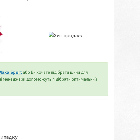
Maxx Sport
або Ви хочете підібрати шини для
аші менеджери допоможуть підібрати оптимальний
випадку