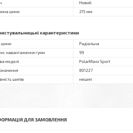
н
Новий
ина шини
215 мм
ристувальницькі характеристики
 шини
Радіальна
екс навантаження гуми
99
ва моделі
PolarMaxx Sport
значення
801227
вність шипів
нешип
ФОРМАЦІЯ ДЛЯ ЗАМОВЛЕННЯ