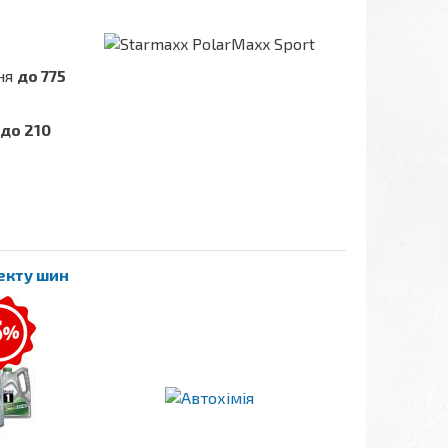
ння
до 775
до 210
лекту шин