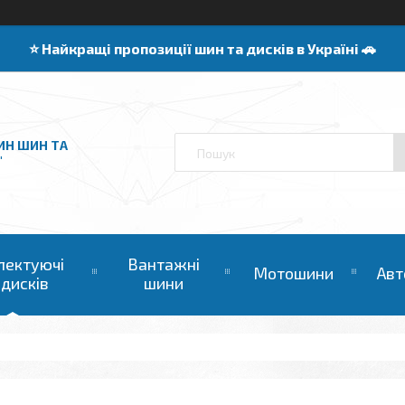
⭐️ Найкращі пропозиції шин та дисків в Україні 🚗
ИН ШИН ТА
"
лектуючі
Вантажні
Мотошини
Авт
 дисків
шини