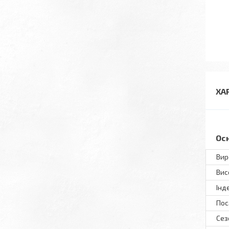
ХА
Ос
Вир
Вис
Інд
Пос
Сез