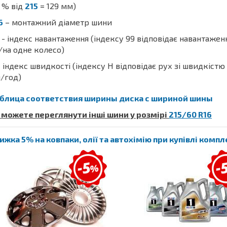
% від
215
= 129 мм)
6
– монтажний діаметр шини
- індекс навантаження (індексу 99 відповідає навантаже
/на одне колесо)
 індекс швидкості (індексу H відповідає рух зі швидкістю
/год)
блица соответствия ширины диска с шириной шины
 можете переглянути інші шини у розмірі
215/60 R16
ижка 5% на ковпаки, олії та автохімію при купівлі комп