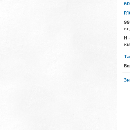
60
R1
99
кг
H
-
км
Та
Ви
Зн