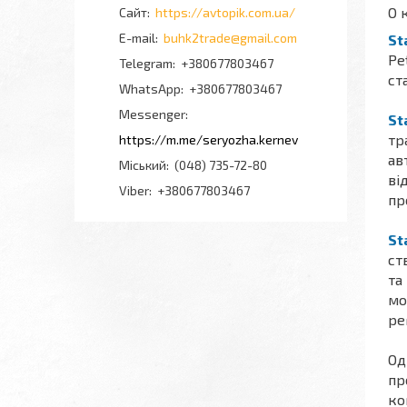
О 
https://avtopik.com.ua/
buhk2trade@gmail.com
St
Pe
+380677803467
ст
+380677803467
Messenger
St
тр
https://m.me/seryozha.kernev
ав
Міський
(048) 735-72-80
ві
Viber
+380677803467
пр
St
ст
та
мо
ре
Од
пр
ко