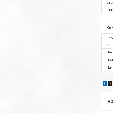
Ста
Шир
Ко
Вид
Інд
Наз
При
Ная
ІН