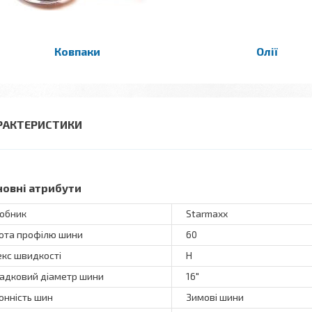
Ковпаки
Олії
РАКТЕРИСТИКИ
новні атрибути
обник
Starmaxx
ота профілю шини
60
екс швидкості
H
адковий діаметр шини
16"
онність шин
Зимові шини