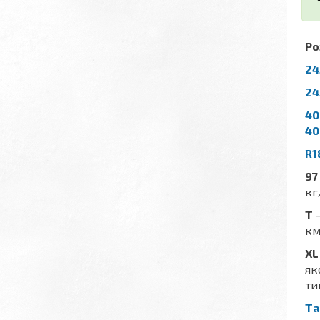
Ро
24
24
40
40
R1
97
кг
T
-
км
XL
як
ти
Та