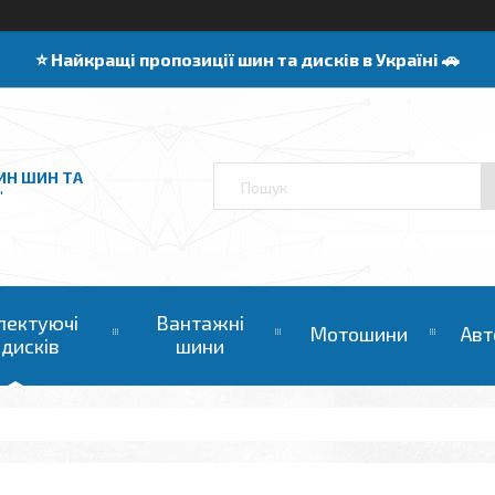
⭐️ Найкращі пропозиції шин та дисків в Україні 🚗
ИН ШИН ТА
"
лектуючі
Вантажні
Мотошини
Авт
 дисків
шини