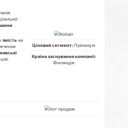
анія.
тріальної
і шини
ну
якість
на
Ціновий сегмент:
Премиум
печення
навські
Країна заснування компанії:
цію.
Фінляндія