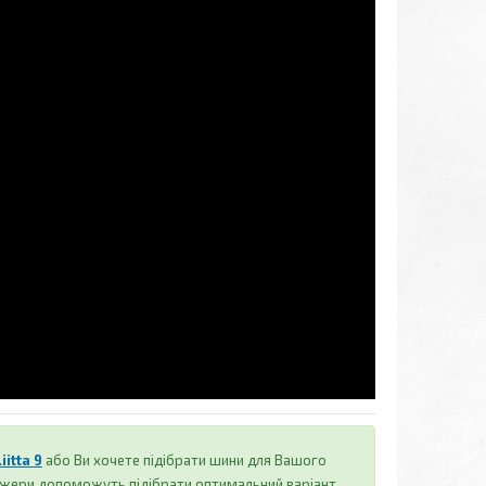
itta 9
або Ви хочете підібрати шини для Вашого
джери допоможуть підібрати оптимальний варіант.