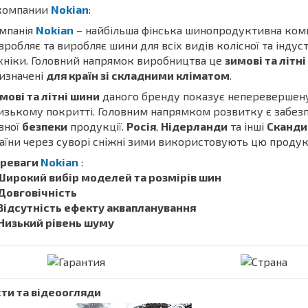
компании
Nokian
:
мпанія
Nokian
– найбільша фінська шинопродуктивна комп
зробляє та виробляє шини для всіх видів колісної та індус
хніки. Головний напрямок виробництва це
зимові та літн
изначені
для країн зі складними кліматом
.
мові та літні шини
даного бренду показує непереверше
изькому покритті. Головним напрямком розвитку є забез
вної
безпеки
продукції.
Росія
,
Нідерланди
та інші
Сканди
аїни через суворі сніжні зими використовують цю продук
реваги
Nokian
:
 Широкий вибір моделей та розмірів шин
 Довговічність
 Відсутність ефекту аквапланування
 Низький рівень шуму
ти та відеоогляди