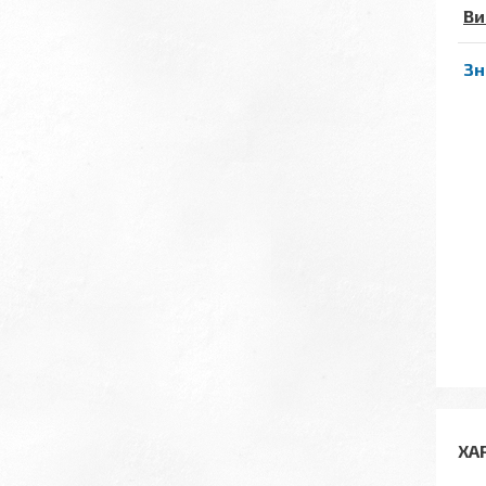
Ви
Зн
ХА