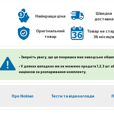
Швидка
Найкраща ціна
доставка
Оригінальний
Товар не ста
товар
36 місяці
• Зверніть увагу, що ця покришка має заводське обш
• У деяких випадках ми не можемо продати 1,2,3 шт 
націнкою за розпарювання комплекту.
Про Nokian
Тести та відеоогляди
П