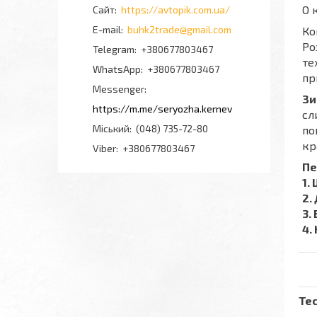
О 
https://avtopik.com.ua/
buhk2trade@gmail.com
Ко
Ро
+380677803467
те
+380677803467
пр
Messenger
Зи
https://m.me/seryozha.kernev
сл
Міський
(048) 735-72-80
по
кр
Viber
+380677803467
Пе
1.
2.
3.
4.
Тес