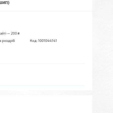
(ШИП)
айті — 200 ₴
в роздріб
Код:
1001044141