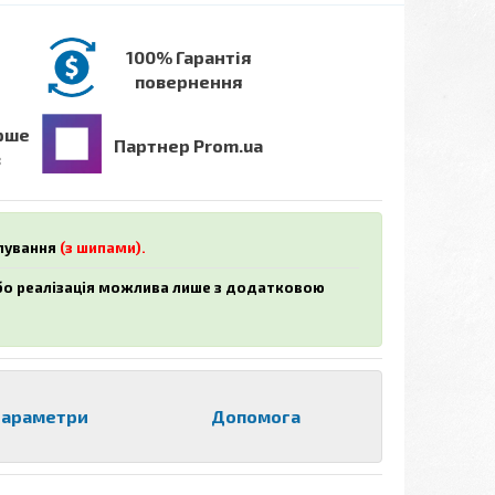
100% Гарантія
повернення
рше
Партнер Prom.ua
в
ипування
(з шипами).
або реалізація можлива лише з додатковою
араметри
Допомога