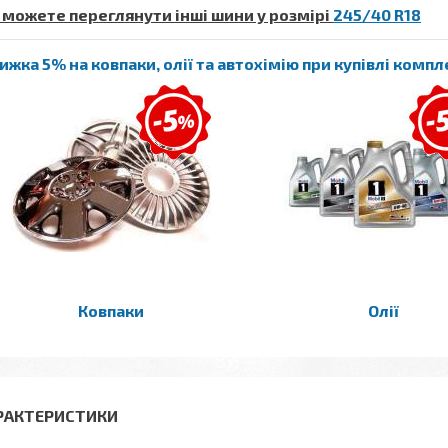
 можете переглянути інші шини у розмірі
245/40 R18
ижка 5% на ковпаки, олії та автохімію при купівлі комп
Ковпаки
Олії
РАКТЕРИСТИКИ