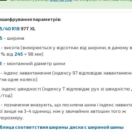
зшифрування параметрів:
5/40 R18
97T XL
5
- ширина
- висота (вимірюється у відсотках від ширини, в даному 
% від
245
= 98 мм)
8
– монтажний діаметр шини
- індекс навантаження (індексу 97 відповідає навантажен
/на одне колесо)
 індекс швидкості (індексу T відповідає рух зі швидкістю
/год)
- позначення вказують, що посилена шина і індекс наван
ої вище на 3-4 одиниці, ніж у звичайних автошин того ж
порозміру.
блица соответствия ширины диска с шириной шины