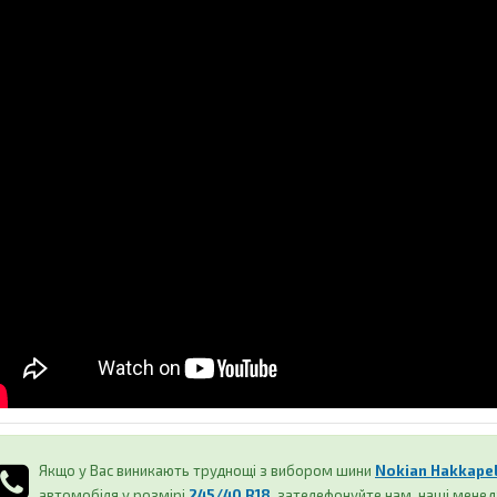
Якщо у Вас виникають труднощі з вибором шини
Nokian Hakkapeli
автомобіля у розмірі
245/40 R18
, зателефонуйте нам, наші мене