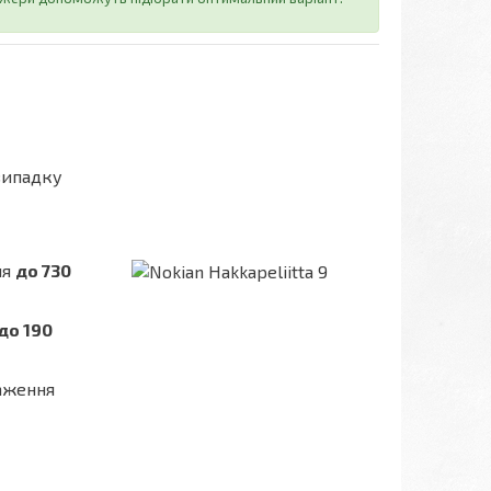
випадку
ня
до 730
до 190
таження