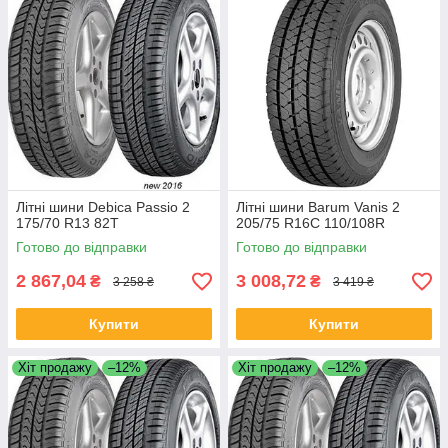
Літні шини Debica Passio 2
Літні шини Barum Vanis 2
175/70 R13 82T
205/75 R16C 110/108R
Готово до відправки
Готово до відправки
2 867,04
3 008,72
₴
₴
3 258 ₴
3 419 ₴
Купити
Купити
Хіт продажу
–12%
Хіт продажу
–12%