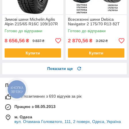
Зимові шини Michelin Agilis
Всесезонні шини Debica
Alpin 215/65 R16C 109/107R
Navigator 2 175/70 R13 82T
Готово до відправки
Готово до відправки
8 656,56
2 870,56
₴
₴
9 837 ₴
3 262 ₴
Купити
Купити
Показати ще
Про нас
КНОПКА
ЗВ'ЯЗКУ
99% позитивних з 693 відгуків за рік
Працює з 08.05.2013
м. Одеса
вул. Отамана Головатого, 111, 2 поверх, Одеса, Україна