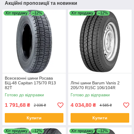
Акційні пропозиції та новинки
Хіт продажу
–12%
Хіт продажу
–12%
Всесезонні шини Росава
БЦ-48 Capitan 175/70 R13
Літні шини Barum Vanis 2
82T
205/70 R15C 106/104R
Готово до відправки
Готово до відправки
1 791,68
4 034,80
₴
₴
2 036 ₴
4 585 ₴
Купити
Купити
Хіт продажу
–12%
Хіт продажу
–12%