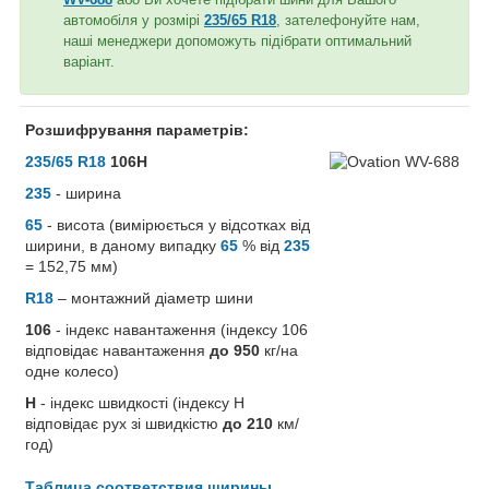
автомобіля у розмірі
235/65 R18
, зателефонуйте нам,
наші менеджери допоможуть підібрати оптимальний
варіант.
Розшифрування параметрів:
235/65 R18
106H
235
- ширина
65
- висота (вимірюється у відсотках від
ширини, в даному випадку
65
% від
235
= 152,75 мм)
R18
– монтажний діаметр шини
106
- індекс навантаження (індексу 106
відповідає навантаження
до 950
кг/на
одне колесо)
H
- індекс швидкості (індексу H
відповідає рух зі швидкістю
до 210
км/
год)
Таблица соответствия ширины