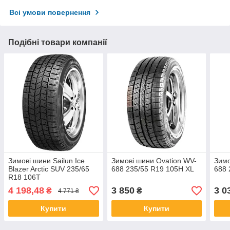
Всі умови повернення
Подібні товари компанії
Зимові шини Sailun Ice
Зимові шини Ovation WV-
Зимо
Blazer Arctic SUV 235/65
688 235/55 R19 105H XL
688 
R18 106T
4 198,48
3 850
3 0
₴
₴
4 771 ₴
Купити
Купити