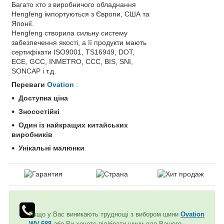
Багато хто з виробничого обладнання
Hengfeng імпортуються з Європи, США та
Японії.
Hengfeng створила сильну систему
забезпечення якості, а її продукти мають
сертифікати ISO9001, TS16949, DOT,
ECE, GCC, INMETRO, CCC, BIS, SNI,
SONCAP і т.д.
Переваги
Ovation
:
Доступна ціна
Зносостійкі
Один із найкращих китайських
виробників
Унікальні малюнки
Якщо у Вас виникають труднощі з вибором шини
Ovation
WV-688
або Ви хочете підібрати шини для Вашого