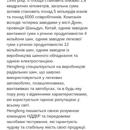
1995 році. Її площа становить близько 1,6
квадратних кілометрів, загальна сума
активів становить понад 5 мільярдів юанів
та понад 6000 співробітників. Компанія
володіє чотирма заводами у місті Дунін,
провінція Шаньдун, Китай, одним заводом
вантажної гуми з річною продуктивністю 4
мільйони шин, одним заводом легкової
гуми з річною продуктивністю 12
мільйонів шин, одним заводом із
виробництва шинного обладнання та
однією електростанцією.
Hengfeng спеціалізується на виробництві
радіальних шин, що широко
використовуються у легкових
автомобілях, позашляховиках,
вантажівках та автобусах, та в будь-яку
пору року з відмінними характеристиками,
які користуються гарною репутацією у
всьому світі.
Hengfeng пишається своєю розумною
командою НДДКР та передовими
засобами тестування, які гарантують
чудову та стабільну якість своєї продукції.