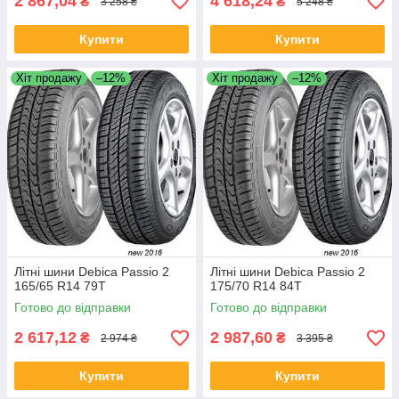
2 867,04
4 618,24
₴
₴
3 258 ₴
5 248 ₴
Купити
Купити
Хіт продажу
–12%
Хіт продажу
–12%
Літні шини Debica Passio 2
Літні шини Debica Passio 2
165/65 R14 79T
175/70 R14 84T
Готово до відправки
Готово до відправки
2 617,12
2 987,60
₴
₴
2 974 ₴
3 395 ₴
Купити
Купити