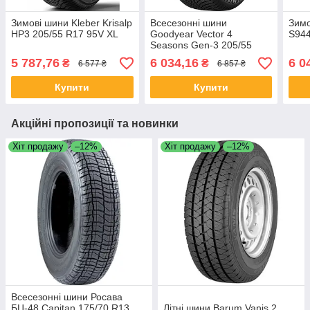
Зимові шини Kleber Krisalp
Всесезонні шини
Зимо
HP3 205/55 R17 95V XL
Goodyear Vector 4
S944
Seasons Gen-3 205/55
R17 95V XL
5 787,76
6 034,16
6 0
₴
₴
6 577 ₴
6 857 ₴
Купити
Купити
Акційні пропозиції та новинки
Хіт продажу
–12%
Хіт продажу
–12%
Всесезонні шини Росава
БЦ-48 Capitan 175/70 R13
Літні шини Barum Vanis 2