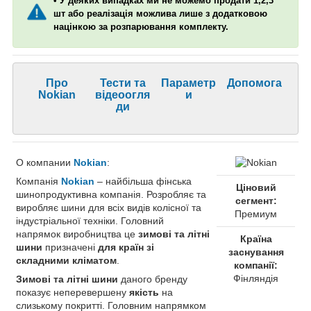
• У деяких випадках ми не можемо продати 1,2,3
шт або реалізація можлива лише з додатковою
націнкою за розпарювання комплекту.
Про
Тести та
Параметр
Допомога
Nokian
відеоогля
и
ди
О компании
Nokian
:
Компанія
Nokian
– найбільша фінська
Ціновий
шинопродуктивна компанія. Розробляє та
сегмент:
виробляє шини для всіх видів колісної та
Премиум
індустріальної техніки. Головний
напрямок виробництва це
зимові та літні
Країна
шини
призначені
для країн зі
заснування
складними кліматом
.
компанії:
Фінляндія
Зимові та літні шини
даного бренду
показує неперевершену
якість
на
слизькому покритті. Головним напрямком