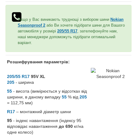
Якщо у Вас виникають труднощі з вибором шини
Nokian
Seasonproof 2
або Ви хочете підібрати шини для Вашого
автомобіля у розмірі
205/55 R17
, зателефонуйте нам,
наші менеджери допоможуть підібрати оптимальний
варіант.
Розшифрування параметрів:
205/55 R17
95V XL
205
- ширина
55
- висота (вимірюється у відсотках від
ширини, в даному випадку
55
% від
205
= 112,75 мм)
R17
– монтажний діаметр шини
95
- індекс навантаження (індексу 95
відповідає навантаження
до 690
кг/на
одне колесо)