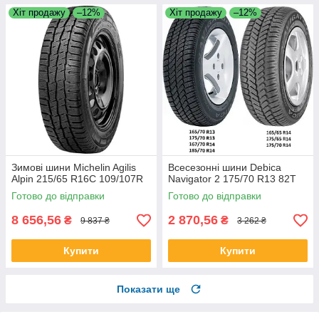
Хіт продажу
–12%
Хіт продажу
–12%
Зимові шини Michelin Agilis
Всесезонні шини Debica
Alpin 215/65 R16C 109/107R
Navigator 2 175/70 R13 82T
Готово до відправки
Готово до відправки
8 656,56
2 870,56
₴
₴
9 837 ₴
3 262 ₴
Купити
Купити
Показати ще