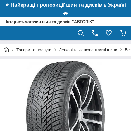
⭐️ Найкращі пропозиції шин та дисків в Україні
🚗
Інтернет-магазин шин та дисків "АВТОПІК"
Товари та послуги
Легкові та легковантажні шини
Вс