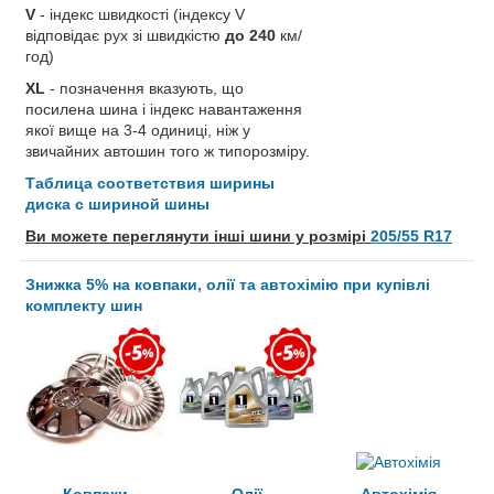
V
- індекс швидкості (індексу V
відповідає рух зі швидкістю
до 240
км/
год)
XL
- позначення вказують, що
посилена шина і індекс навантаження
якої вище на 3-4 одиниці, ніж у
звичайних автошин того ж типорозміру.
Таблица соответствия ширины
диска с шириной шины
Ви можете переглянути інші шини у розмірі
205/55 R17
Знижка 5% на ковпаки, олії та автохімію при купівлі
комплекту шин
Ковпаки
Олії
Автохімія