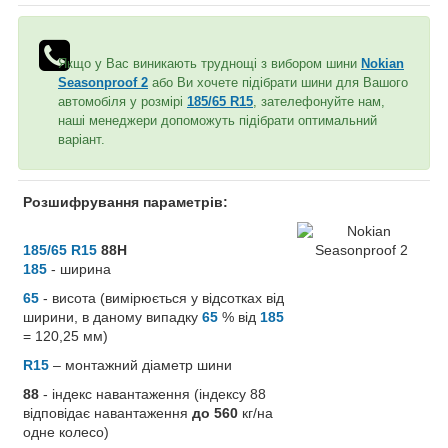
Якщо у Вас виникають труднощі з вибором шини
Nokian
Seasonproof 2
або Ви хочете підібрати шини для Вашого
автомобіля у розмірі
185/65 R15
, зателефонуйте нам,
наші менеджери допоможуть підібрати оптимальний
варіант.
Розшифрування параметрів:
185/65 R15
88H
185
- ширина
65
- висота (вимірюється у відсотках від
ширини, в даному випадку
65
% від
185
= 120,25 мм)
R15
– монтажний діаметр шини
88
- індекс навантаження (індексу 88
відповідає навантаження
до 560
кг/на
одне колесо)