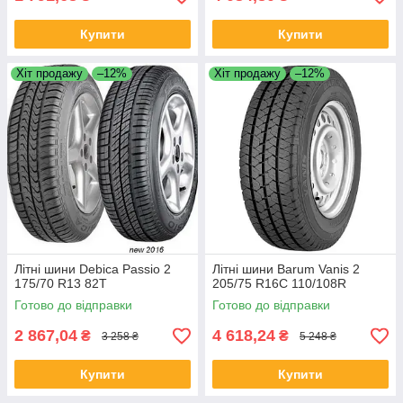
Купити
Купити
Хіт продажу
–12%
Хіт продажу
–12%
Літні шини Debica Passio 2
Літні шини Barum Vanis 2
175/70 R13 82T
205/75 R16C 110/108R
Готово до відправки
Готово до відправки
2 867,04
4 618,24
₴
₴
3 258 ₴
5 248 ₴
Купити
Купити