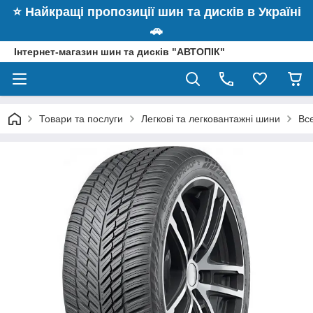
⭐️ Найкращі пропозиції шин та дисків в Україні
🚗
Інтернет-магазин шин та дисків "АВТОПІК"
Товари та послуги
Легкові та легковантажні шини
Вс