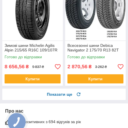
Зимові шини Michelin Agilis
Всесезонні шини Debica
Alpin 215/65 R16C 109/107R
Navigator 2 175/70 R13 82T
Готово до відправки
Готово до відправки
8 656,56
2 870,56
₴
₴
9 837 ₴
3 262 ₴
Купити
Купити
Показати ще
Про нас
99% позитивних з 694 відгуків за рік