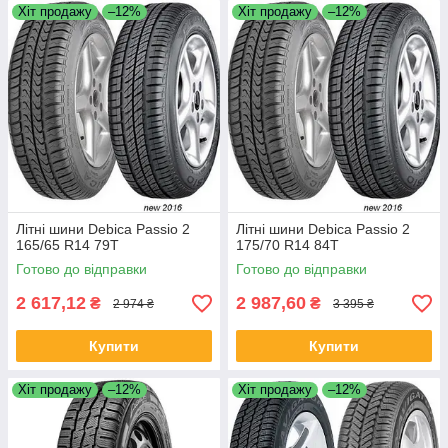
Хіт продажу
–12%
Хіт продажу
–12%
Літні шини Debica Passio 2
Літні шини Debica Passio 2
165/65 R14 79T
175/70 R14 84T
Готово до відправки
Готово до відправки
2 617,12
2 987,60
₴
₴
2 974 ₴
3 395 ₴
Купити
Купити
Хіт продажу
–12%
Хіт продажу
–12%