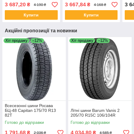
3 687,20
3 667,84
3 6
₴
₴
4 190 ₴
4 168 ₴
Купити
Купити
Акційні пропозиції та новинки
Хіт продажу
–12%
Хіт продажу
–12%
Всесезонні шини Росава
БЦ-48 Capitan 175/70 R13
Літні шини Barum Vanis 2
82T
205/70 R15C 106/104R
Готово до відправки
Готово до відправки
1 791,68
4 034,80
₴
₴
2 036 ₴
4 585 ₴