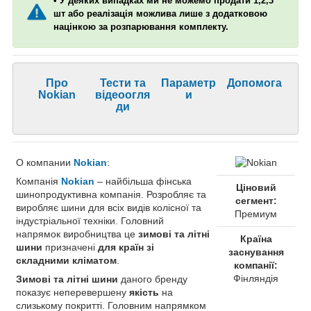
• У деяких випадках ми не можемо продати 1,2,3
шт або реалізація можлива лише з додатковою
націнкою за розпарювання комплекту.
Про
Тести та
Параметр
Допомога
Nokian
відеоогля
и
ди
О компании
Nokian
:
Компанія
Nokian
– найбільша фінська
Ціновий
шинопродуктивна компанія. Розробляє та
сегмент:
виробляє шини для всіх видів колісної та
Премиум
індустріальної техніки. Головний
напрямок виробництва це
зимові та літні
Країна
шини
призначені
для країн зі
заснування
складними кліматом
.
компанії:
Фінляндія
Зимові та літні шини
даного бренду
показує неперевершену
якість
на
слизькому покритті. Головним напрямком