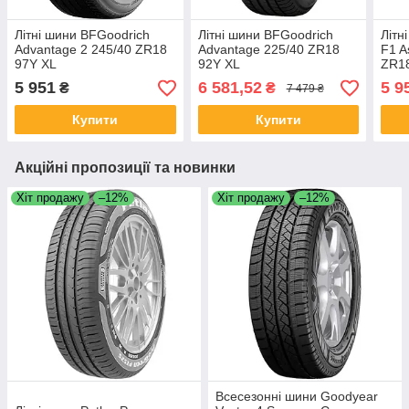
Літні шини BFGoodrich
Літні шини BFGoodrich
Літн
Advantage 2 245/40 ZR18
Advantage 225/40 ZR18
F1 A
97Y XL
92Y XL
ZR1
5 951
6 581,52
5 9
₴
₴
7 479 ₴
Купити
Купити
Акційні пропозиції та новинки
Хіт продажу
–12%
Хіт продажу
–12%
Всесезонні шини Goodyear