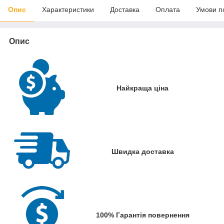
Опис
Характеристики
Доставка
Оплата
Умови п
Опис
Найкраща ціна
Швидка доставка
100% Гарантія повернення