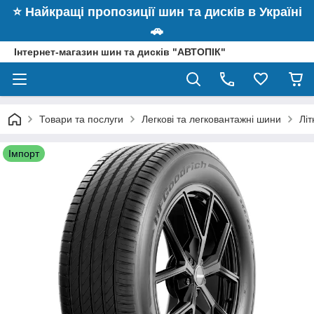
⭐️ Найкращі пропозиції шин та дисків в Україні
🚗
Інтернет-магазин шин та дисків "АВТОПІК"
Товари та послуги
Легкові та легковантажні шини
Лі
Імпорт