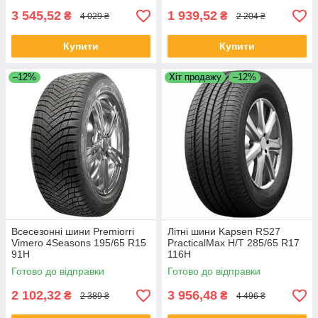
3 545,52
1 939,52
₴
₴
4 029 ₴
2 204 ₴
Купити
Купити
–12%
Хіт продажу
–12%
Всесезонні шини Premiorri
Літні шини Kapsen RS27
Vimero 4Seasons 195/65 R15
PracticalMax H/T 285/65 R17
91H
116H
Готово до відправки
Готово до відправки
2 102,32
3 956,48
₴
₴
2 389 ₴
4 496 ₴