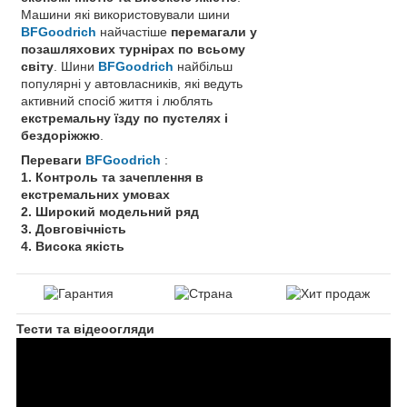
Машини які використовували шини
BFGoodrich
найчастіше
перемагали у
позашляхових турнірах по всьому
світу
. Шини
BFGoodrich
найбільш
популярні у автовласників, які ведуть
активний спосіб життя і люблять
екстремальну їзду по пустелях і
бездоріжжю
.
Переваги
BFGoodrich
:
1. Контроль та зачеплення в
екстремальних умовах
2. Широкий модельний ряд
3. Довговічність
4. Висока якість
Тести та відеоогляди