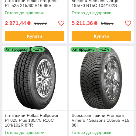
Літні шини Petlas Progreen
Vector 4 Seasons Cargo
PT-525 215/60 R16 95V
195/70 R15C 104/102S
Готово до відправки
Готово до відправки
2 871,44
5 211,36
₴
₴
3 263 ₴
5 922 ₴
Купити
Купити
Хіт продажу
–12%
Хіт продажу
–12%
Літні шини Petlas Fullpower
Всесезонні шини Premiorri
PT825 Plus 185/75 R16C
Vimero 4Seasons 185/65 R15
104/102R 8PR
88H
Готово до відправки
Готово до відправки