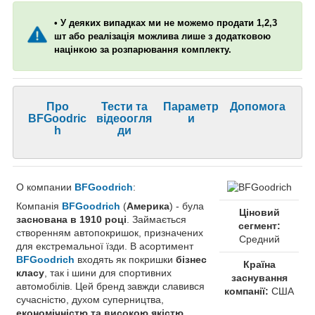
• У деяких випадках ми не можемо продати 1,2,3
шт або реалізація можлива лише з додатковою
націнкою за розпарювання комплекту.
Про
Тести та
Параметр
Допомога
BFGoodric
відеоогля
и
h
ди
О компании
BFGoodrich
:
Компанія
BFGoodrich
(
Америка
) - була
Ціновий
заснована в 1910 році
. Займається
сегмент:
створенням автопокришок, призначених
Средний
для екстремальної їзди. В асортимент
BFGoodrich
входять як покришки
бізнес
Країна
класу
, так і шини для спортивних
заснування
автомобілів. Цей бренд завжди славився
компанії:
США
сучасністю, духом суперництва,
економічністю та високою якістю
.