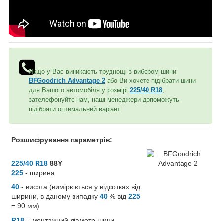
Якщо у Вас виникають труднощі з вибором шини
BFGoodrich Advantage 2
або Ви хочете підібрати шини
для Вашого автомобіля у розмірі
225/40 R18
,
зателефонуйте нам, наші менеджери допоможуть
підібрати оптимальний варіант.
Розшифрування параметрів:
225/40 R18
88Y
225
- ширина
40
- висота (вимірюється у відсотках від
ширини, в даному випадку
40
% від
225
= 90 мм)
R18
– монтажний діаметр шини