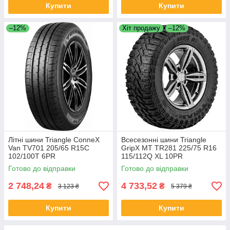
Купити
Купити
–12%
Хіт продажу
–12%
Літні шини Triangle ConneX
Всесезонні шини Triangle
Van TV701 205/65 R15C
GripX MT TR281 225/75 R16
102/100T 6PR
115/112Q XL 10PR
Готово до відправки
Готово до відправки
2 748,24
4 733,52
₴
₴
3 123 ₴
5 379 ₴
Купити
Купити