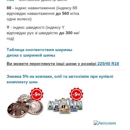
88
- індекс навантаження (індексу 88
відповідає навантаження
до 560
кг/на
одне колесо)
Y
- індекс швидкості (індексу Y
відповідає рух зі швидкістю
до 300
км/
год)
Таблица соответствия ширины
диска с шириной шины
Ви можете переглянути інші шини у розмірі
225/40 R18
Знижка 5% на ковпаки, олії та автохімію при купівлі
комплекту шин