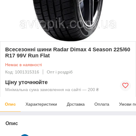
Всесезонні шини Radar Dimax 4 Season 225/60
R17 99V Run Flat
Немає в наявності
Код: 1001315316
Опт і роздріб
Ціну уточнюйте
Мінімальна сума замовлення на сайті — 200 ₴
Опис
Характеристики
Доставка
Оплата
Умови п
Опис