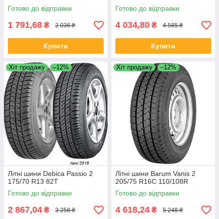
Готово до відправки
Готово до відправки
1 791,68
4 034,80
₴
₴
2 036 ₴
4 585 ₴
Купити
Купити
Хіт продажу
–12%
Хіт продажу
–12%
Літні шини Debica Passio 2
Літні шини Barum Vanis 2
175/70 R13 82T
205/75 R16C 110/108R
Готово до відправки
Готово до відправки
2 867,04
4 618,24
₴
₴
3 258 ₴
5 248 ₴