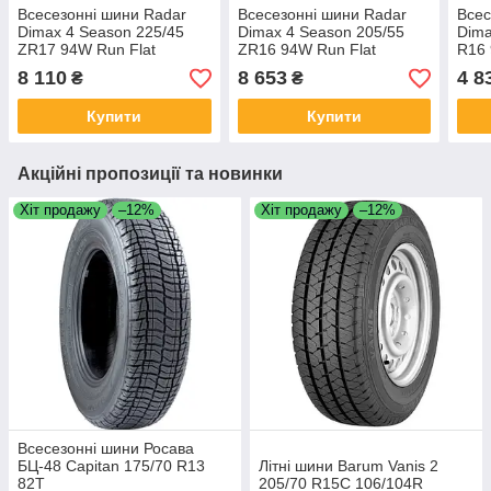
Всесезонні шини Radar
Всесезонні шини Radar
Всес
Dimax 4 Season 225/45
Dimax 4 Season 205/55
Dima
ZR17 94W Run Flat
ZR16 94W Run Flat
R16 
8 110
8 653
4 8
₴
₴
Купити
Купити
Акційні пропозиції та новинки
Хіт продажу
–12%
Хіт продажу
–12%
Всесезонні шини Росава
БЦ-48 Capitan 175/70 R13
Літні шини Barum Vanis 2
82T
205/70 R15C 106/104R