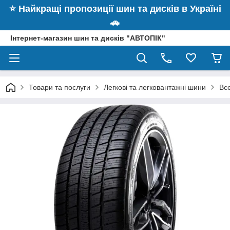
⭐️ Найкращі пропозиції шин та дисків в Україні
🚗
Інтернет-магазин шин та дисків "АВТОПІК"
Товари та послуги
Легкові та легковантажні шини
Вс