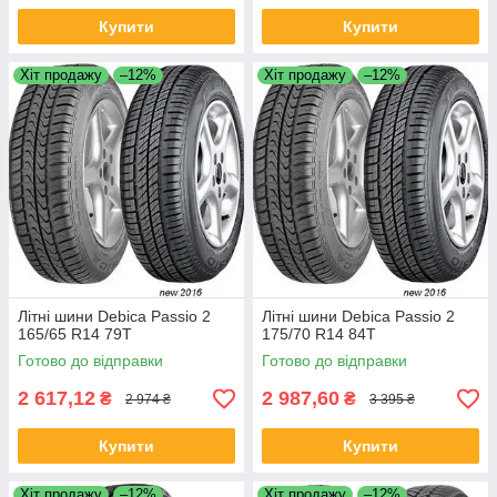
Купити
Купити
Хіт продажу
–12%
Хіт продажу
–12%
Літні шини Debica Passio 2
Літні шини Debica Passio 2
165/65 R14 79T
175/70 R14 84T
Готово до відправки
Готово до відправки
2 617,12
2 987,60
₴
₴
2 974 ₴
3 395 ₴
Купити
Купити
Хіт продажу
–12%
Хіт продажу
–12%