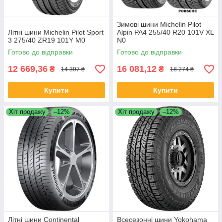
Зимові шини Michelin Pilot
Літні шини Michelin Pilot Sport
Alpin PA4 255/40 R20 101V XL
3 275/40 ZR19 101Y M0
N0
Готово до відправки
Готово до відправки
12 669,36
16 081,12
₴
₴
14 397 ₴
18 274 ₴
Купити
Купити
Хіт продажу
–12%
Хіт продажу
–12%
Літні шини Continental
Всесезонні шини Yokohama