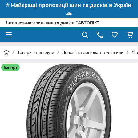
⭐️ Найкращі пропозиції шин та дисків в Україні
🚗
Інтернет-магазин шин та дисків "АВТОПІК"
Товари та послуги
Легкові та легковантажні шини
Літ
Імпорт