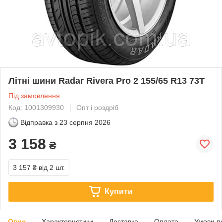
Літні шини Radar Rivera Pro 2 155/65 R13 73T
Під замовлення
Код: 1001309930
Опт і роздріб
Відправка з
23 серпня 2026
3 158
₴
3 157 ₴
від 2 шт.
Купити
Опис
Характеристики
Доставка
Оплата
Умови п