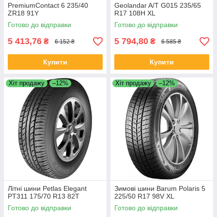
PremiumContact 6 235/40
Geolandar A/T G015 235/65
ZR18 91Y
R17 108H XL
Готово до відправки
Готово до відправки
5 413,76
5 794,80
₴
₴
6 152 ₴
6 585 ₴
Купити
Купити
Хіт продажу
–12%
Хіт продажу
–12%
Літні шини Petlas Elegant
Зимові шини Barum Polaris 5
PT311 175/70 R13 82T
225/50 R17 98V XL
Готово до відправки
Готово до відправки