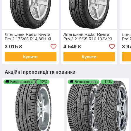
Літні шини Radar Rivera
Літні шини Radar Rivera
Літн
Pro 2 175/65 R14 86H XL
Pro 2 215/65 R16 102V XL
Pro 
3 015
4 549
3 9
₴
₴
Купити
Купити
Акційні пропозиції та новинки
🚚 Безкоштовна
–12%
🚚 Безкоштовна
–12%