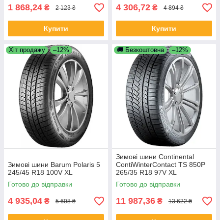
1 868,24
4 306,72
₴
₴
2 123 ₴
4 894 ₴
Купити
Купити
Хіт продажу
–12%
🚚 Безкоштовна
–12%
Зимові шини Continental
Зимові шини Barum Polaris 5
ContiWinterContact TS 850P
245/45 R18 100V XL
265/35 R18 97V XL
Готово до відправки
Готово до відправки
4 935,04
11 987,36
₴
₴
5 608 ₴
13 622 ₴