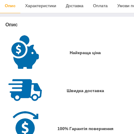
Опис
Характеристики
Доставка
Оплата
Умови п
Опис
Найкраща ціна
Швидка доставка
100% Гарантія повернення