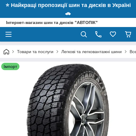
⭐️ Найкращі пропозиції шин та дисків в Україні
🚗
Інтернет-магазин шин та дисків "АВТОПІК"
Товари та послуги
Легкові та легковантажні шини
Вс
Імпорт