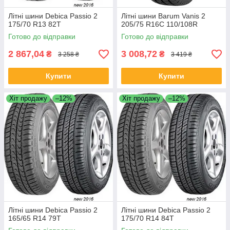
Літні шини Debica Passio 2
Літні шини Barum Vanis 2
175/70 R13 82T
205/75 R16C 110/108R
Готово до відправки
Готово до відправки
2 867,04
3 008,72
₴
₴
3 258 ₴
3 419 ₴
Купити
Купити
Хіт продажу
–12%
Хіт продажу
–12%
Літні шини Debica Passio 2
Літні шини Debica Passio 2
165/65 R14 79T
175/70 R14 84T