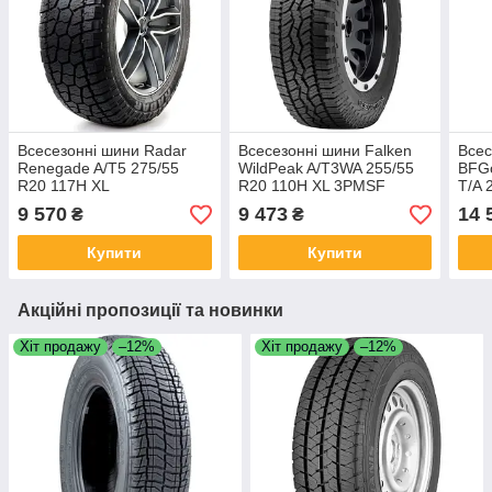
Всесезонні шини Radar
Всесезонні шини Falken
Всес
Renegade A/T5 275/55
WildPeak A/T3WA 255/55
BFGo
R20 117H XL
R20 110H XL 3PMSF
T/A 
9 570
9 473
14 
₴
₴
Купити
Купити
Акційні пропозиції та новинки
Хіт продажу
–12%
Хіт продажу
–12%