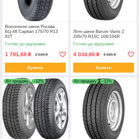
Всесезонні шини Росава
БЦ-48 Capitan 175/70 R13
Літні шини Barum Vanis 2
82T
205/70 R15C 106/104R
Готово до відправки
Готово до відправки
1 791,68
4 034,80
₴
₴
2 036 ₴
4 585 ₴
Купити
Купити
Хіт продажу
–12%
Хіт продажу
–12%