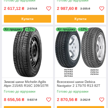
Готово до відправки
Готово до відправки
2 617,12
2 987,60
₴
₴
2 974 ₴
3 395 ₴
Купити
Купити
Хіт продажу
–12%
Хіт продажу
–12%
Зимові шини Michelin Agilis
Всесезонні шини Debica
Alpin 215/65 R16C 109/107R
Navigator 2 175/70 R13 82T
Готово до відправки
Готово до відправки
8 656,56
2 870,56
₴
₴
9 837 ₴
3 262 ₴