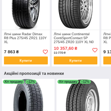
Літні шини Radar Dimax
Літні шини Continental
Літн
R8 Plus 275/45 ZR21 110Y
ContiSportContact 5P
R8 P
XL
275/45 ZR20 110Y XL N0
XL
10 357,60
₴
7 863
9 1
₴
11 770 ₴
Купити
Купити
Акційні пропозиції та новинки
Хіт продажу
–12%
Хіт продажу
–12%