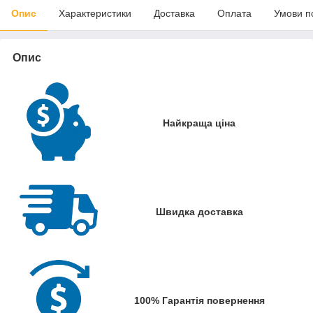
Опис
Характеристики
Доставка
Оплата
Умови п
Опис
Найкраща ціна
Швидка доставка
100% Гарантія повернення