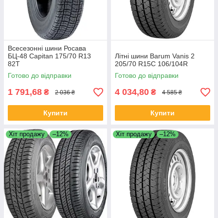
Всесезонні шини Росава
БЦ-48 Capitan 175/70 R13
Літні шини Barum Vanis 2
82T
205/70 R15C 106/104R
Готово до відправки
Готово до відправки
1 791,68
4 034,80
₴
₴
2 036 ₴
4 585 ₴
Купити
Купити
Хіт продажу
–12%
Хіт продажу
–12%