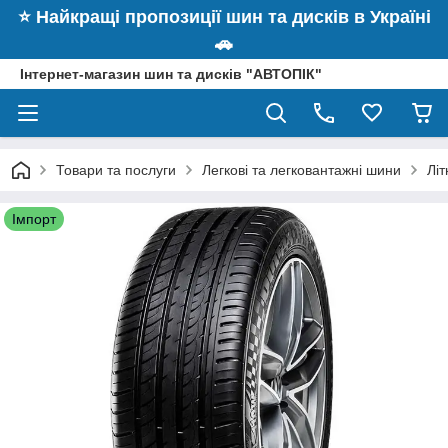
⭐️ Найкращі пропозиції шин та дисків в Україні
🚗
Інтернет-магазин шин та дисків "АВТОПІК"
Товари та послуги
Легкові та легковантажні шини
Лі
Імпорт