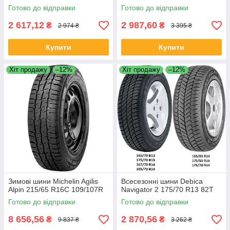
Готово до відправки
Готово до відправки
2 617,12
2 987,60
₴
₴
2 974 ₴
3 395 ₴
Купити
Купити
Хіт продажу
–12%
Хіт продажу
–12%
Зимові шини Michelin Agilis
Всесезонні шини Debica
Alpin 215/65 R16C 109/107R
Navigator 2 175/70 R13 82T
Готово до відправки
Готово до відправки
8 656,56
2 870,56
₴
₴
9 837 ₴
3 262 ₴