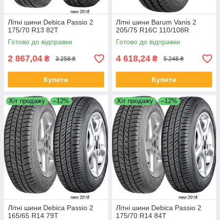
Літні шини Debica Passio 2
Літні шини Barum Vanis 2
175/70 R13 82T
205/75 R16C 110/108R
Готово до відправки
Готово до відправки
2 867,04
4 618,24
₴
₴
3 258 ₴
5 248 ₴
Купити
Купити
Хіт продажу
–12%
Хіт продажу
–12%
Літні шини Debica Passio 2
Літні шини Debica Passio 2
165/65 R14 79T
175/70 R14 84T