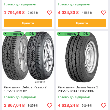
Готово до відправки
Готово до відправки
1 791,68
4 034,80
₴
₴
2 036 ₴
4 585 ₴
Купити
Купити
Хіт продажу
–12%
Хіт продажу
–12%
Літні шини Debica Passio 2
Літні шини Barum Vanis 2
175/70 R13 82T
205/75 R16C 110/108R
Готово до відправки
Готово до відправки
2 867,04
4 618,24
₴
₴
3 258 ₴
5 248 ₴