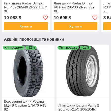
Літні шини Radar Dimax
Літні шини Radar Dimax
Літн
R8 Plus 265/40 ZR22 106Y
R8 Plus 285/30 ZR20 99Y
R8 P
XL
XL
XL
10 988
10 695
8 5
₴
₴
Купити
Купити
Акційні пропозиції та новинки
Хіт продажу
–12%
Хіт продажу
–12%
Всесезонні шини Росава
БЦ-48 Capitan 175/70 R13
Літні шини Barum Vanis 2
82T
205/70 R15C 106/104R