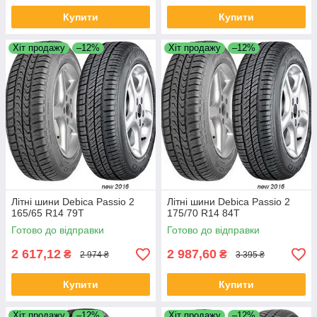
Купити
Купити
Хіт продажу
–12%
Хіт продажу
–12%
Літні шини Debica Passio 2
Літні шини Debica Passio 2
165/65 R14 79T
175/70 R14 84T
Готово до відправки
Готово до відправки
2 617,12
2 987,60
₴
₴
2 974 ₴
3 395 ₴
Купити
Купити
Хіт продажу
–12%
Хіт продажу
–12%