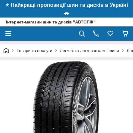
⭐️ Найкращі пропозиції шин та дисків в Україні
🚗
Інтернет-магазин шин та дисків "АВТОПІК"
Товари та послуги
Легкові та легковантажні шини
Лі