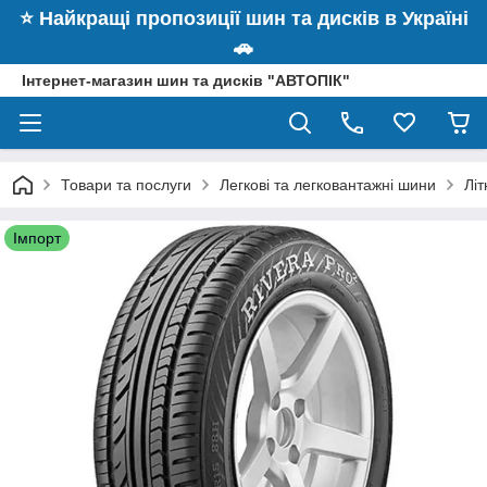
⭐️ Найкращі пропозиції шин та дисків в Україні
🚗
Інтернет-магазин шин та дисків "АВТОПІК"
Товари та послуги
Легкові та легковантажні шини
Літ
Імпорт