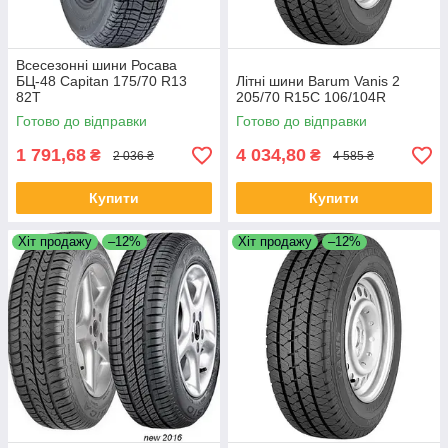
Всесезонні шини Росава
БЦ-48 Capitan 175/70 R13
Літні шини Barum Vanis 2
82T
205/70 R15C 106/104R
Готово до відправки
Готово до відправки
1 791,68
4 034,80
₴
₴
2 036 ₴
4 585 ₴
Купити
Купити
Хіт продажу
–12%
Хіт продажу
–12%