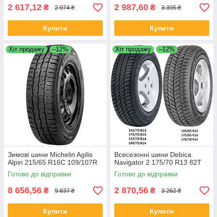
2 617,12
2 987,60
₴
₴
2 974 ₴
3 395 ₴
Купити
Купити
Хіт продажу
–12%
Хіт продажу
–12%
Зимові шини Michelin Agilis
Всесезонні шини Debica
Alpin 215/65 R16C 109/107R
Navigator 2 175/70 R13 82T
Готово до відправки
Готово до відправки
8 656,56
2 870,56
₴
₴
9 837 ₴
3 262 ₴
Купити
Купити