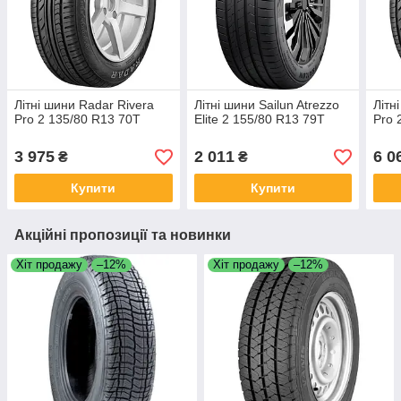
Літні шини Radar Rivera
Літні шини Sailun Atrezzo
Літн
Pro 2 135/80 R13 70T
Elite 2 155/80 R13 79T
Pro 
3 975
2 011
6 0
₴
₴
Купити
Купити
Акційні пропозиції та новинки
Хіт продажу
–12%
Хіт продажу
–12%