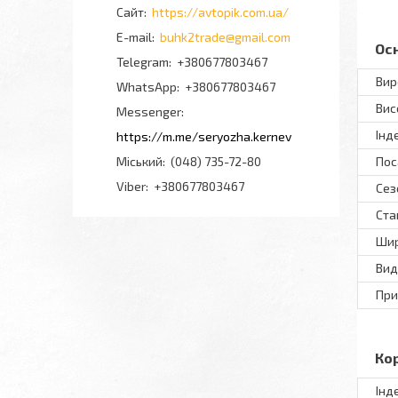
https://avtopik.com.ua/
buhk2trade@gmail.com
Ос
+380677803467
Вир
+380677803467
Вис
Messenger
Інд
https://m.me/seryozha.kernev
Міський
(048) 735-72-80
Пос
Viber
+380677803467
Сез
Ста
Шир
Вид
При
Ко
Інд