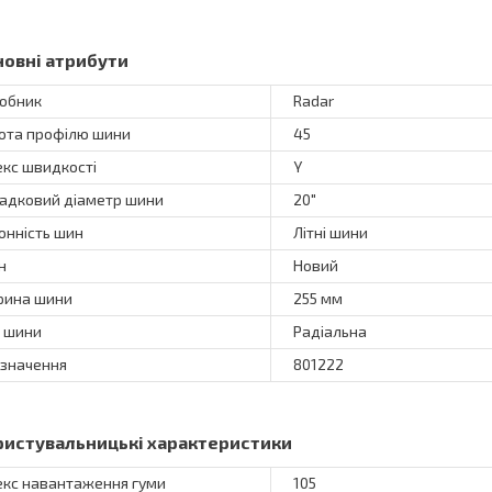
новні атрибути
обник
Radar
ота профілю шини
45
екс швидкості
Y
адковий діаметр шини
20"
онність шин
Літні шини
н
Новий
ина шини
255 мм
 шини
Радіальна
значення
801222
ристувальницькі характеристики
екс навантаження гуми
105