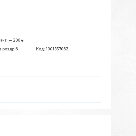
айті — 200 ₴
в роздріб
Код:
1001357062