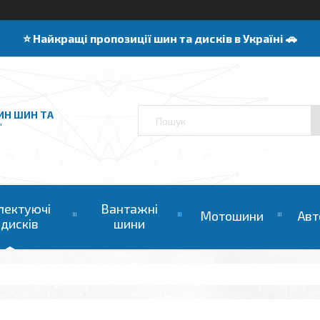
⭐️ Найкращі пропозиції шин та дисків в Україні 🚗
ИН ШИН ТА
"
лектуючі
Вантажні
Мотошини
Авт
 дисків
шини