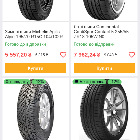
Літні шини Continental
Зимові шини Michelin Agilis
ContiSportContact 5 255/55
Alpin 195/70 R15C 104/102R
ZR18 105W N0
Готово до відправки
Готово до відправки
5 557,20
7 962,24
₴
₴
6 315 ₴
9 048 ₴
Купити
Купити
Хіт продажу
–12%
🚚 Безкоштовна
–12%