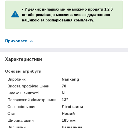
• У деяких випадках ми не можемо продати 1,2,3
шт або реалізація можлива лише з додатковою
націнкою за розпарювання комплекту.
Приховати
Характеристики
Основні атрибути
Виробник
Nankang
Висота профілю шини
70
Індекс швидкості
N
Посадковий діаметр шини
13"
Сезонність шин
Літні шини
Стан
Новий
Ширина шини
185 мм
Вид шини
Радіальна