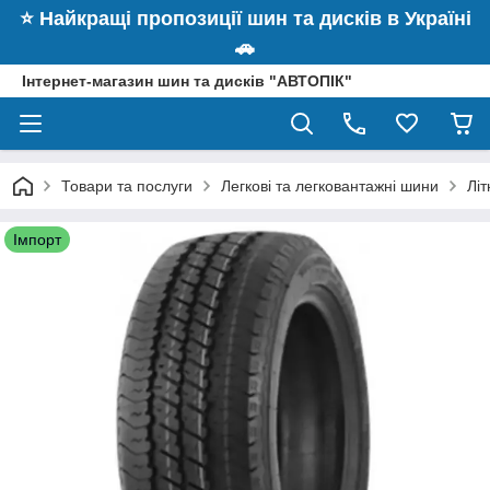
⭐️ Найкращі пропозиції шин та дисків в Україні
🚗
Інтернет-магазин шин та дисків "АВТОПІК"
Товари та послуги
Легкові та легковантажні шини
Літ
Імпорт