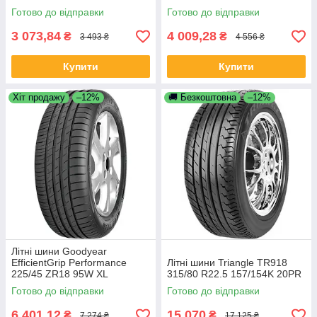
Готово до відправки
Готово до відправки
3 073,84
4 009,28
₴
₴
3 493 ₴
4 556 ₴
Купити
Купити
Хіт продажу
–12%
🚚 Безкоштовна
–12%
Літні шини Goodyear
EfficientGrip Performance
Літні шини Triangle TR918
225/45 ZR18 95W XL
315/80 R22.5 157/154K 20PR
Готово до відправки
Готово до відправки
6 401,12
15 070
₴
₴
7 274 ₴
17 125 ₴