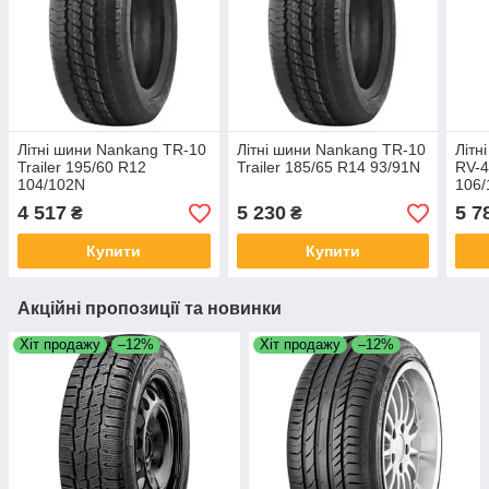
Літні шини Nankang TR-10
Літні шини Nankang TR-10
Літн
Trailer 195/60 R12
Trailer 185/65 R14 93/91N
RV-4
104/102N
106
4 517
5 230
5 7
₴
₴
Купити
Купити
Акційні пропозиції та новинки
Хіт продажу
–12%
Хіт продажу
–12%