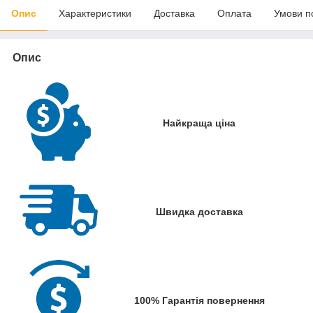
Опис
Характеристики
Доставка
Оплата
Умови п
Опис
Найкраща ціна
Швидка доставка
100% Гарантія повернення