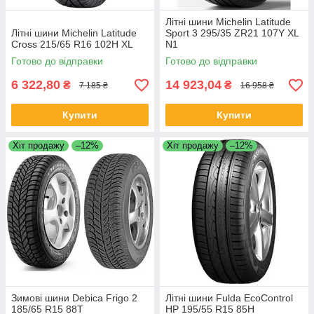
Літні шини Michelin Latitude
Літні шини Michelin Latitude
Sport 3 295/35 ZR21 107Y XL
Cross 215/65 R16 102H XL
N1
Готово до відправки
Готово до відправки
6 322,80
14 923,04
₴
₴
7 185 ₴
16 958 ₴
Купити
Купити
Хіт продажу
–12%
Хіт продажу
–12%
Зимові шини Debica Frigo 2
Літні шини Fulda EcoControl
185/65 R15 88T
HP 195/55 R15 85H