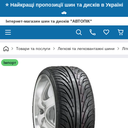
⭐️ Найкращі пропозиції шин та дисків в Україні
🚗
Інтернет-магазин шин та дисків "АВТОПІК"
Товари та послуги
Легкові та легковантажні шини
Лі
Імпорт