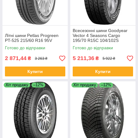
Всесезонні шини Goodyear
Літні шини Petlas Progreen
Vector 4 Seasons Cargo
PT-525 215/60 R16 95V
195/70 R15C 104/102S
Готово до відправки
Готово до відправки
2 871,44
5 211,36
₴
₴
3 263 ₴
5 922 ₴
Купити
Купити
Хіт продажу
–12%
Хіт продажу
–12%