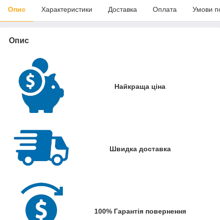
Опис
Характеристики
Доставка
Оплата
Умови п
Опис
Найкраща ціна
Швидка доставка
100% Гарантія повернення