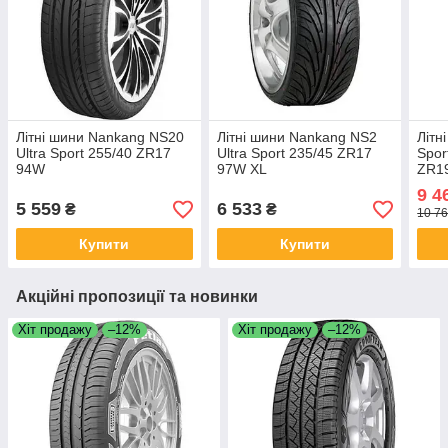
Літні шини Nankang NS20
Літні шини Nankang NS2
Літн
Ultra Sport 255/40 ZR17
Ultra Sport 235/45 ZR17
Spor
94W
97W XL
ZR1
9 4
5 559
6 533
₴
₴
10 76
Купити
Купити
Акційні пропозиції та новинки
Хіт продажу
–12%
Хіт продажу
–12%