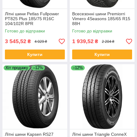
Літні шини Petlas Fullpower
Всесезонні шини Premiorri
PT825 Plus 185/75 R16C
Vimero 4Seasons 185/65 R15
104/102R 8PR
88H
Готово до відправки
Готово до відправки
3 545,52
1 939,52
₴
₴
4 029 ₴
2 204 ₴
Купити
Купити
Хіт продажу
–12%
–12%
Літні шини Kapsen RS27
Літні шини Triangle ConneX