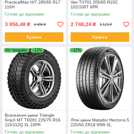
PracticalMax H/T 285/65 R17
Van TV701 205/65 R15C
116H
102/100T 6PR
Готово до відправки
Готово до відправки
3 956,48
2 748,24
₴
₴
4 496 ₴
3 123 ₴
Купити
Купити
Хіт продажу
–12%
–12%
Всесезонні шини Triangle
GripX MT TR281 225/75 R16
Літні шини Matador Hectorra 5
115/112Q XL 10PR
225/50 ZR18 99W XL
Готово до відправки
Готово до відправки