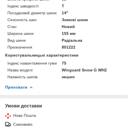
Індекс швидкості
T
Посадковий діаметр шини
14"
Сезонність шин
Зимові шини
Стан
Новий
Ширина шини
155 мм
Вид шини
Радіальна
Призначення
801222
Користувальницькі характеристики
Індекс навантаження гуми
75
Назва моделі
Winguard Snow G WH2
Наявність шипів
нешип
Приховати
Умови доставки
Нова Пошта
Самовивіз