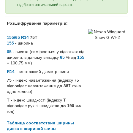
підібрати оптимальний варіант.
Розшифрування параметрів:
155/65 R14
75T
155
- ширина
65
- висота (вимірюється у відсотках від
ширини, в даному випадку
65
% від
155
= 100,75 мм)
R14
– монтажний діаметр шини
75
- індекс навантаження (індексу 75
відповідає навантаження
до 387
кг/на
одне колесо)
T
- індекс швидкості (індексу T
відповідає рух зі швидкістю
до 190
км/
год)
Таблица соответствия ширины
диска с шириной шины