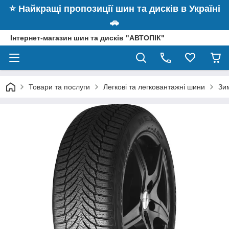
⭐️ Найкращі пропозиції шин та дисків в Україні
🚗
Інтернет-магазин шин та дисків "АВТОПІК"
Товари та послуги
Легкові та легковантажні шини
Зи