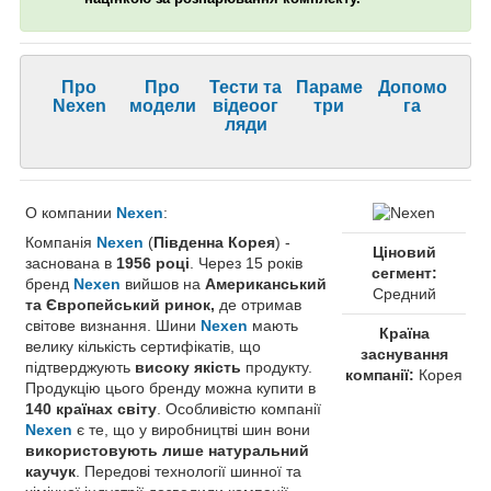
Про
Про
Тести та
Параме
Допомо
Nexen
модели
відеоог
три
га
ляди
О компании
Nexen
:
Компанія
Nexen
(
Південна Корея
) -
Ціновий
заснована в
1956 році
. Через 15 років
сегмент:
бренд
Nexen
вийшов на
Американський
Средний
та Європейський ринок,
де отримав
світове визнання. Шини
Nexen
мають
Країна
велику кількість сертифікатів, що
заснування
підтверджують
високу якість
продукту.
компанії:
Корея
Продукцію цього бренду можна купити в
140 країнах світу
. Особливістю компанії
Nexen
є те, що у виробництві шин вони
використовують лише натуральний
каучук
. Передові технології шинної та