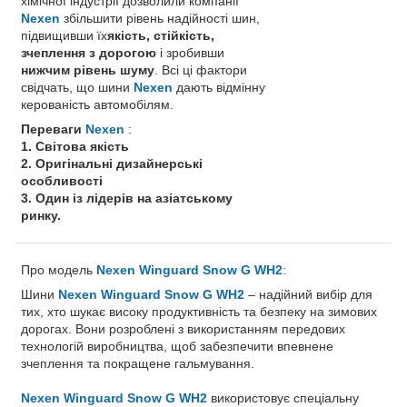
хімічної індустрії дозволили компанії
Nexen
збільшити рівень надійності шин,
підвищивши їх
якість, стійкість,
зчеплення з дорогою
і зробивши
нижчим рівень шуму
. Всі ці фактори
свідчать, що шини
Nexen
дають відмінну
керованість автомобілям.
Переваги
Nexen
:
1. Світова якість
2. Оригінальні дизайнерські
особливості
3. Один із лідерів на азіатському
ринку.
Про модель
Nexen Winguard Snow G WH2
:
Шини
Nexen Winguard Snow G WH2
– надійний вибір для
тих, хто шукає високу продуктивність та безпеку на зимових
дорогах. Вони розроблені з використанням передових
технологій виробництва, щоб забезпечити впевнене
зчеплення та покращене гальмування.
Nexen Winguard Snow G WH2
використовує спеціальну