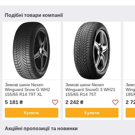
Подібні товари компанії
Зимові шини Nexen
Зимові шини Nexen
Зимо
Winguard Snow G WH2
Winguard SnowG 3 WH21
Win
155/65 R14 79T XL
155/65 R14 75T
185/
5 181
2 242
2 7
₴
₴
Купити
Купити
Акційні пропозиції та новинки