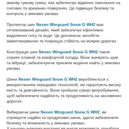
зимову гумову суміш, яка забезпечує відмінне зчеплення на
снігових та крижаних поверхнях. Це підвищує безпеку та
контроль у зимових умовах.
Протектор шин
Nexen Winguard Snow G WH2
має
оптимізований дизайн, який забезпечує ефективне
видалення снігу та води. Це допомагає запобігти
акваплануванню та покращує стійкість на мокрих дорогах.
Конструкція шин
Nexen Winguard Snow G WH2
також
сприяє плавній та комфортній поїздці. Вони знижують шум
та вібрації, забезпечуючи приємне водіння навіть у зимових
умовах.
Шини
Nexen Winguard Snow G WH2
виробляються з
використанням передових технологій, які гарантують високу
якість та довговічність. Вони пройшли суворі випробування,
щоб забезпечити надійність та продуктивність на засніжених
дорогах.
Вибираючи шини
Nexen Winguard Snow G WH2
, ви
отримуєте надійні та продуктивні шини, здатні забезпечити
безпеку та впевненість у зимових умовах.
У нашому інтернет-магазині ви маєте можливість придбати