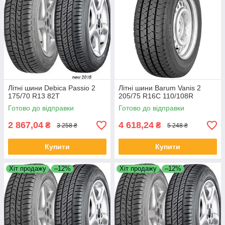
Літні шини Debica Passio 2
Літні шини Barum Vanis 2
175/70 R13 82T
205/75 R16C 110/108R
Готово до відправки
Готово до відправки
2 867,04
4 618,24
₴
₴
3 258 ₴
5 248 ₴
Купити
Купити
Хіт продажу
–12%
Хіт продажу
–12%