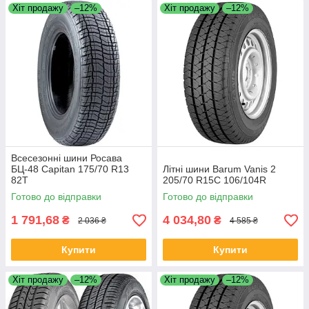
Хіт продажу
–12%
Хіт продажу
–12%
Всесезонні шини Росава
БЦ-48 Capitan 175/70 R13
Літні шини Barum Vanis 2
82T
205/70 R15C 106/104R
Готово до відправки
Готово до відправки
1 791,68
4 034,80
₴
₴
2 036 ₴
4 585 ₴
Купити
Купити
Хіт продажу
–12%
Хіт продажу
–12%