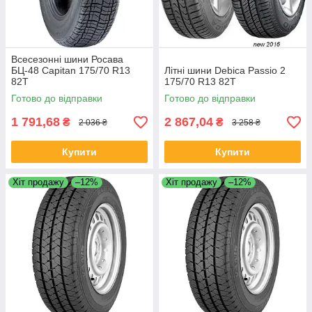
Всесезонні шини Росава
БЦ-48 Capitan 175/70 R13
Літні шини Debica Passio 2
82T
175/70 R13 82T
Готово до відправки
Готово до відправки
1 791,68
2 867,04
₴
₴
2 036 ₴
3 258 ₴
Купити
Купити
Хіт продажу
–12%
Хіт продажу
–12%