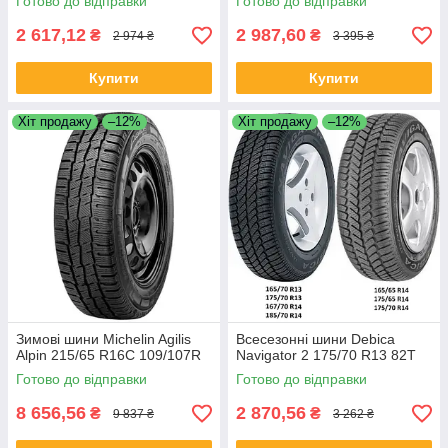
Готово до відправки
Готово до відправки
2 617,12
2 987,60
₴
₴
2 974 ₴
3 395 ₴
Купити
Купити
Хіт продажу
–12%
Хіт продажу
–12%
Зимові шини Michelin Agilis
Всесезонні шини Debica
Alpin 215/65 R16C 109/107R
Navigator 2 175/70 R13 82T
Готово до відправки
Готово до відправки
8 656,56
2 870,56
₴
₴
9 837 ₴
3 262 ₴