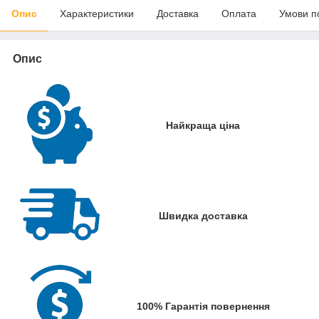
Опис
Характеристики
Доставка
Оплата
Умови п
Опис
Найкраща ціна
Швидка доставка
100% Гарантія повернення