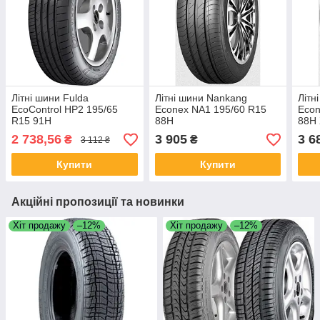
Літні шини Fulda
Літні шини Nankang
Літн
EcoControl HP2 195/65
Econex NA1 195/60 R15
Econ
R15 91H
88H
88H
2 738,56
3 905
3 6
₴
₴
3 112 ₴
Купити
Купити
Акційні пропозиції та новинки
Хіт продажу
–12%
Хіт продажу
–12%