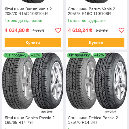
Літні шини Barum Vanis 2
Літні шини Barum Vanis 2
205/70 R15C 106/104R
205/75 R16C 110/108R
Готово до відправки
Готово до відправки
4 034,80
4 618,24
₴
₴
4 585 ₴
5 248 ₴
Купити
Купити
Хіт продажу
–12%
Хіт продажу
–12%
Літні шини Debica Passio 2
Літні шини Debica Passio 2
165/65 R14 79T
175/70 R14 84T