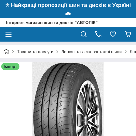
⭐️ Найкращі пропозиції шин та дисків в Україні
🚗
Інтернет-магазин шин та дисків "АВТОПІК"
Товари та послуги
Легкові та легковантажні шини
Лі
Імпорт