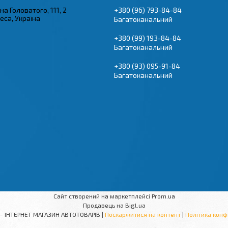
на Головатого, 111, 2
+380 (96) 793-84-84
еса, Україна
Багатоканальний
+380 (99) 193-84-84
Багатоканальний
+380 (93) 095-91-84
Багатоканальний
Сайт створений на маркетплейсі
Prom.ua
Продавець на Bigl.ua
«АВТОПІК» — ІНТЕРНЕТ МАГАЗИН АВТОТОВАРІВ |
Поскаржитися на контент
|
Політика конф