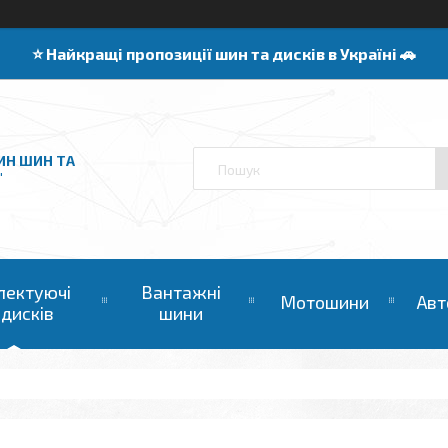
⭐️ Найкращі пропозиції шин та дисків в Україні 🚗
ИН ШИН ТА
"
лектуючі
Вантажні
Мотошини
Авт
 дисків
шини