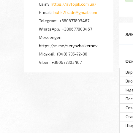
https://avtopik.com.ua/
buhk2trade@gmail.com
+380677803467
+380677803467
ХА
Messenger
https://m.me/seryozha.kernev
Міський
(048) 735-72-80
Ос
Viber
+380677803467
Вир
Вис
Інд
Пос
Сез
Ста
Шир