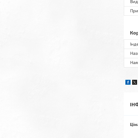
Вид
При
Ко
Інд
Наз
Ная
ІН
Цін