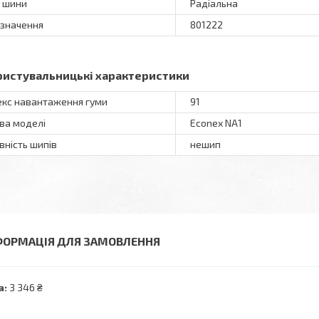
 шини
Радіальна
значення
801222
ристувальницькі характеристики
екс навантаження гуми
91
ва моделі
Econex NA1
вність шипів
нешип
ФОРМАЦІЯ ДЛЯ ЗАМОВЛЕННЯ
а:
3 346 ₴