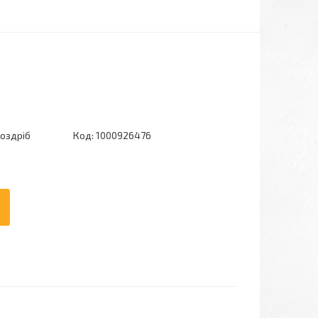
роздріб
Код:
1000926476
6