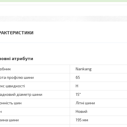
РАКТЕРИСТИКИ
новні атрибути
обник
Nankang
ота профілю шини
65
екс швидкості
H
адковий діаметр шини
15"
онність шин
Літні шини
н
Новий
ина шини
195 мм