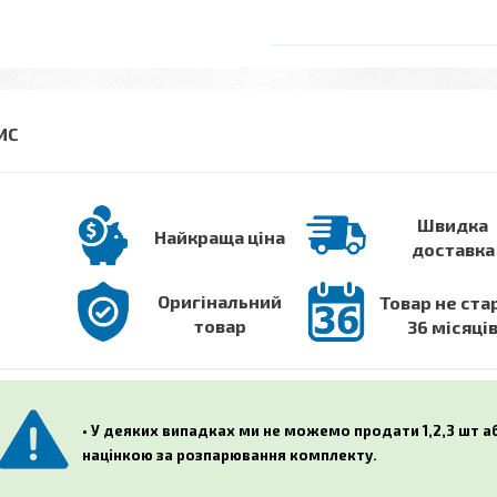
Швидка
Найкраща ціна
доставка
Оригінальний
Товар не ста
товар
36 місяці
• У деяких випадках ми не можемо продати 1,2,3 шт 
націнкою за розпарювання комплекту.