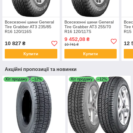
Всесезонні шини General
Всесезонні шини General
Всес
Tire Grabber AT3 235/85
Tire Grabber AT3 255/70
Tire
R16 120/116S
R16 120/117S
R15 
9 452,08
₴
10 827
12 
₴
10 741 ₴
Купити
Купити
Акційні пропозиції та новинки
Хіт продажу
–12%
Хіт продажу
–12%