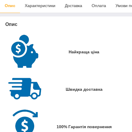
Опис
Характеристики
Доставка
Оплата
Умови п
Опис
Найкраща ціна
Швидка доставка
100% Гарантія повернення