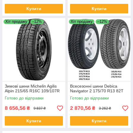
Купити
Купити
Хіт продажу
–12%
Хіт продажу
–12%
Зимові шини Michelin Agilis
Всесезонні шини Debica
Alpin 215/65 R16C 109/107R
Navigator 2 175/70 R13 82T
Готово до відправки
Готово до відправки
8 656,56
2 870,56
₴
₴
9 837 ₴
3 262 ₴
Купити
Купити