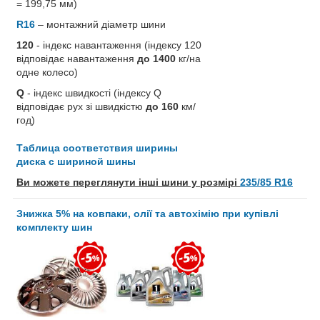
= 199,75 мм)
R16
– монтажний діаметр шини
120
- індекс навантаження (індексу 120
відповідає навантаження
до 1400
кг/на
одне колесо)
Q
- індекс швидкості (індексу Q
відповідає рух зі швидкістю
до 160
км/
год)
Таблица соответствия ширины
диска с шириной шины
Ви можете переглянути інші шини у розмірі
235/85 R16
Знижка 5% на ковпаки, олії та автохімію при купівлі
комплекту шин