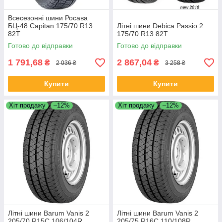
Всесезонні шини Росава
БЦ-48 Capitan 175/70 R13
Літні шини Debica Passio 2
82T
175/70 R13 82T
Готово до відправки
Готово до відправки
1 791,68
2 867,04
₴
₴
2 036 ₴
3 258 ₴
Купити
Купити
Хіт продажу
–12%
Хіт продажу
–12%
Літні шини Barum Vanis 2
Літні шини Barum Vanis 2
205/70 R15C 106/104R
205/75 R16C 110/108R