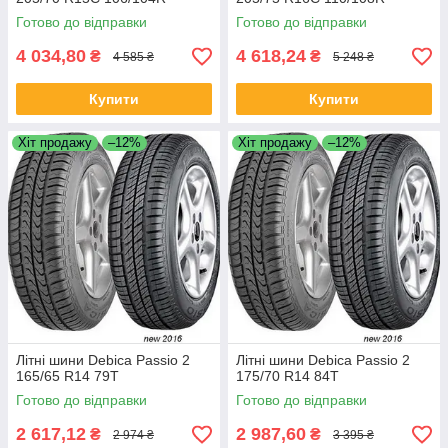
Готово до відправки
Готово до відправки
4 034,80
4 618,24
₴
₴
4 585 ₴
5 248 ₴
Купити
Купити
Хіт продажу
–12%
Хіт продажу
–12%
Літні шини Debica Passio 2
Літні шини Debica Passio 2
165/65 R14 79T
175/70 R14 84T
Готово до відправки
Готово до відправки
2 617,12
2 987,60
₴
₴
2 974 ₴
3 395 ₴