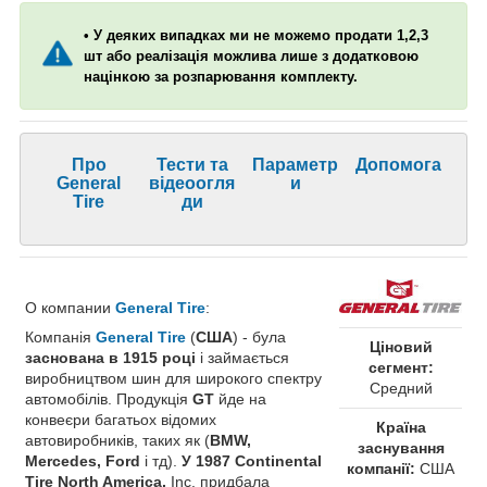
• У деяких випадках ми не можемо продати 1,2,3
шт або реалізація можлива лише з додатковою
націнкою за розпарювання комплекту.
Про
Тести та
Параметр
Допомога
General
відеоогля
и
Tire
ди
О компании
General Tire
:
Компанія
General Tire
(
США
) - була
Ціновий
заснована в 1915 році
і займається
сегмент:
виробництвом шин для широкого спектру
Средний
автомобілів. Продукція
GT
йде на
конвеєри багатьох відомих
Країна
автовиробників, таких як (
BMW,
заснування
Mercedes, Ford
і тд).
У 1987 Continental
компанії:
США
Tire North America,
Inc. придбала