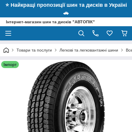
⭐️ Найкращі пропозиції шин та дисків в Україні
🚗
Інтернет-магазин шин та дисків "АВТОПІК"
Товари та послуги
Легкові та легковантажні шини
Вс
Імпорт