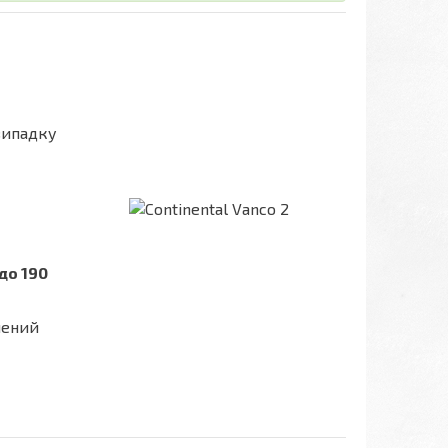
випадку
до 190
шений