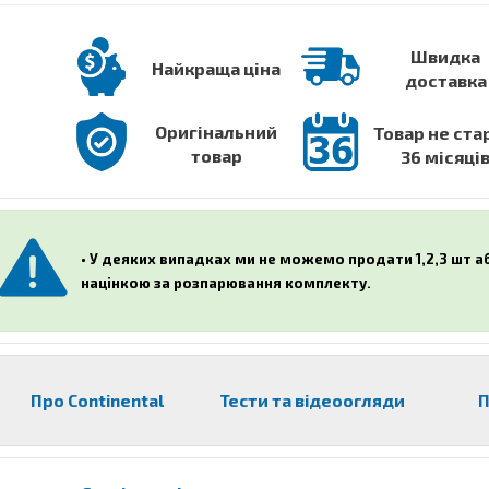
Швидка
Найкраща ціна
доставка
Оригінальний
Товар не ста
товар
36 місяці
• У деяких випадках ми не можемо продати 1,2,3 шт 
націнкою за розпарювання комплекту.
Про Continental
Тести та відеоогляди
П