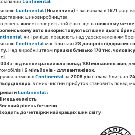
компании
Continental
:
мпанія
Continental
(
Німеччина
) - заснована в
1871
році н
едставник шиновиробництва.
о рівень
якості
говорить той факт, що на
кожному четв
ропейському авто використовуються шини цього брен
ntinental
, як і раніше, працюють над удосконаленням бре
мпанія
Continental
має близько
28 дочірніх підприємств 
іту
. Над виробництвом
працює близько 170 тис. чоловік 
іті
.
2003 з-під конвеєра вийшло понад 100 мільйонів шин
, д
томобілів і
6 мільйонів - для вантажівок
.
ручка компанії
Continental
за
2008 рік
склала близько
24
льярдів євро
, з яких чистий прибуток становить понад мі
реваги
Continental
:
 Німецька якість
 Високий рівень безпеки
 Входить до четвірки найкращих шин світу