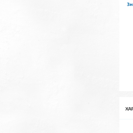
Зн
ХА