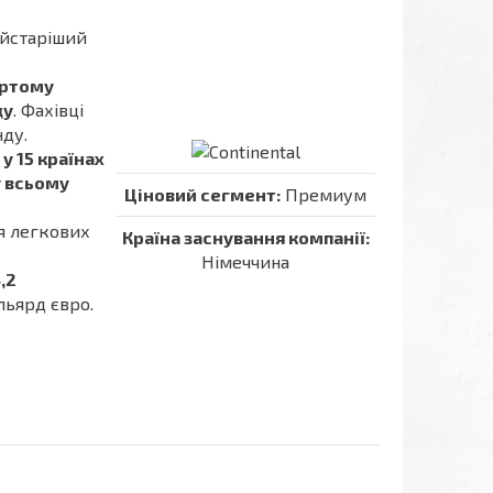
айстаріший
ертому
ду
. Фахівці
нду.
у 15 країнах
у всьому
Ціновий сегмент:
Премиум
ля легкових
Країна заснування компанії:
Німеччина
,2
льярд євро.