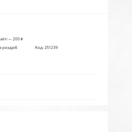
айті — 200 ₴
в роздріб
Код:
251239