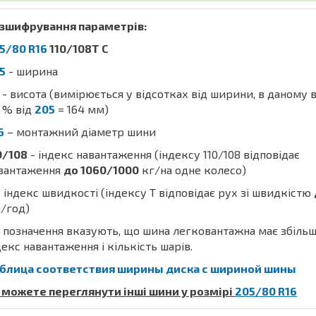
зшифрування параметрів:
5/80 R16
110/108T C
5
- ширина
- висота (вимірюється у відсотках від ширини, в даному 
% від
205
= 164 мм)
6
– монтажний діаметр шини
0/108
- індекс навантаження (індексу 110/108 відповідає
вантаження
до 1060/1000
кг/на одне колесо)
 індекс швидкості (індексу T відповідає рух зі швидкістю
/год)
 позначення вказують, що шина легковантажна має збіль
декс навантаження і кількість шарів.
блица соответствия ширины диска с шириной шины
 можете переглянути інші шини у розмірі
205/80 R16