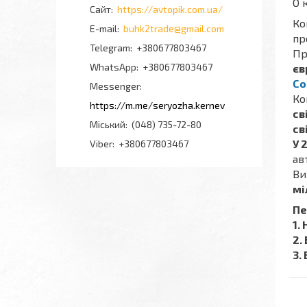
О 
https://avtopik.com.ua/
Ко
buhk2trade@gmail.com
пр
+380677803467
Пр
+380677803467
єв
Co
Messenger
Ко
https://m.me/seryozha.kernev
св
Міський
(048) 735-72-80
св
У 
Viber
+380677803467
ав
Ви
мі
Пе
1.
2.
3.