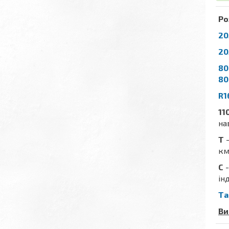
Ро
20
20
80
80
R1
11
на
T
-
км
C
-
ін
Та
Ви