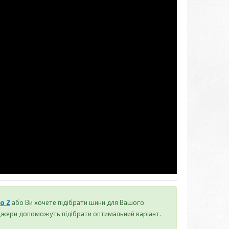
o 2
або Ви хочете підібрати шини для Вашого
джери допоможуть підібрати оптимальний варіант.