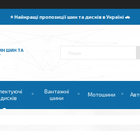
⭐️ Найкращі пропозиції шин та дисків в Україні 🚗
ИН ШИН ТА
"
лектуючі
Вантажні
Мотошини
Авт
 дисків
шини