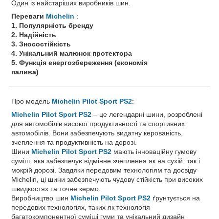
Один із найстаріших виробників шин.
Переваги
Michelin
:
1. Популярність бренду
2. Надійність
3. Зносостійкість
4. Унікальний малюнок протектора
5. Функція енергозбереження (економія
палива)
Про модель
Michelin Pilot Sport PS2
:
Michelin Pilot Sport PS2
– це легендарні шини, розроблені
для автомобілів високої продуктивності та спортивних
автомобілів. Вони забезпечують видатну керованість,
зчеплення та продуктивність на дорозі.
Шини
Michelin Pilot Sport PS2
мають інноваційну гумову
суміш, яка забезпечує відмінне зчеплення як на сухій, так і
мокрій дорозі. Завдяки передовим технологіям та досвіду
Michelin, ці шини забезпечують чудову стійкість при високих
швидкостях та точне кермо.
Виробництво шин
Michelin Pilot Sport PS2
ґрунтується на
передових технологіях, таких як технологія
багатокомпонентної суміші гуми та унікальний дизайн