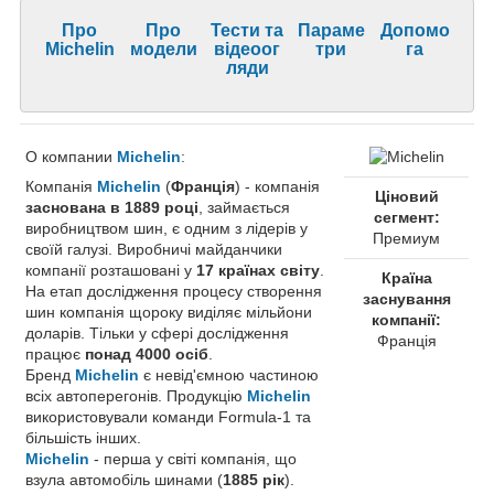
Про
Про
Тести та
Параме
Допомо
Michelin
модели
відеоог
три
га
ляди
О компании
Michelin
:
Компанія
Michelin
(
Франція
) - компанія
Ціновий
заснована в 1889 році
, займається
сегмент:
виробництвом шин, є одним з лідерів у
Премиум
своїй галузі. Виробничі майданчики
компанії розташовані у
17 країнах світу
.
Країна
На етап дослідження процесу створення
заснування
шин компанія щороку виділяє мільйони
компанії:
доларів. Тільки у сфері дослідження
Франція
працює
понад 4000 осіб
.
Бренд
Michelin
є невід'ємною частиною
всіх автоперегонів. Продукцію
Michelin
використовували команди Formula-1 та
більшість інших.
Michelin
- перша у світі компанія, що
взула автомобіль шинами (
1885 рік
).