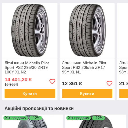
Літні шини Michelin Pilot
Літні шини Michelin Pilot
Літн
Sport PS2 295/30 ZR19
Sport PS2 205/55 ZR17
Spor
100Y XL N2
95Y XL N1
98Y 
14 401,20
₴
12 361
21 
₴
16 365 ₴
Купити
Купити
Акційні пропозиції та новинки
Хіт продажу
–12%
Хіт продажу
–12%