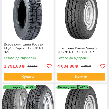
Всесезонні шини Росава
БЦ-48 Capitan 175/70 R13
Літні шини Barum Vanis 2
82T
205/70 R15C 106/104R
Готово до відправки
Готово до відправки
1 791,68
4 034,80
₴
₴
2 036 ₴
4 585 ₴
Купити
Купити
Хіт продажу
–12%
Хіт продажу
–12%