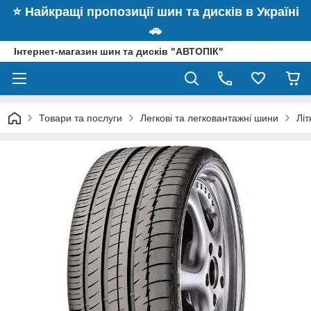
⭐️ Найкращі пропозиції шин та дисків в Україні
🚗
Інтернет-магазин шин та дисків "АВТОПІК"
Товари та послуги
Легкові та легковантажні шини
Літ