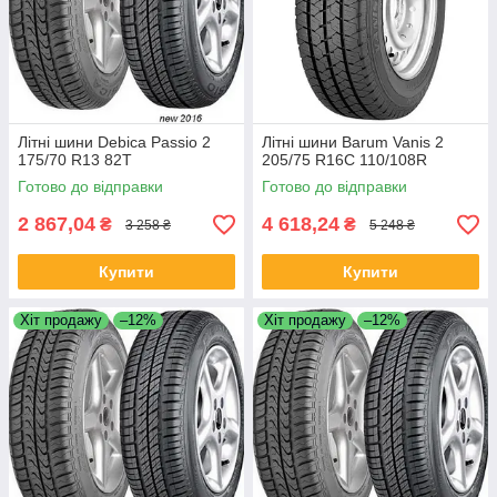
Літні шини Debica Passio 2
Літні шини Barum Vanis 2
175/70 R13 82T
205/75 R16C 110/108R
Готово до відправки
Готово до відправки
2 867,04
4 618,24
₴
₴
3 258 ₴
5 248 ₴
Купити
Купити
Хіт продажу
–12%
Хіт продажу
–12%