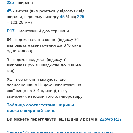
225
- ширина
45
- висота (вимірюється у відсотках від
ширини, в даному випадку
45
% від
225
= 101,25 мм)
R17
– монтажний діаметр шини
94
- індекс навантаження (індексу 94
відповідає навантаження
до 670
кг/на
одне колесо)
Y
- індекс швидкості (індексу Y
відповідає рух зі швидкістю
до 300
км/
год)
XL
- позначення вказують, що
посилена шина і індекс навантаження
якої вище на 3-4 одиниці, ніж у
звичайних автошин того ж типорозміру.
Таблица соответствия ширины
диска с шириной шины
Ви можете переглянути інші шини у розмірі
225/45 R17
Знижка 5% на ковпаки, олії та автохімію при купівлі