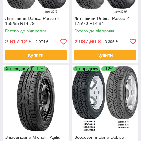
Літні шини Debica Passio 2
Літні шини Debica Passio 2
165/65 R14 79T
175/70 R14 84T
Готово до відправки
Готово до відправки
2 617,12
2 987,60
₴
₴
2 974 ₴
3 395 ₴
Купити
Купити
Хіт продажу
–12%
Хіт продажу
–12%
Зимові шини Michelin Agilis
Всесезонні шини Debica