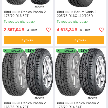
Літні шини Debica Passio 2
Літні шини Barum Vanis 2
175/70 R13 82T
205/75 R16C 110/108R
Готово до відправки
Готово до відправки
2 867,04
4 618,24
₴
₴
3 258 ₴
5 248 ₴
Купити
Купити
Хіт продажу
–12%
Хіт продажу
–12%
Літні шини Debica Passio 2
Літні шини Debica Passio 2
165/65 R14 79T
175/70 R14 84T