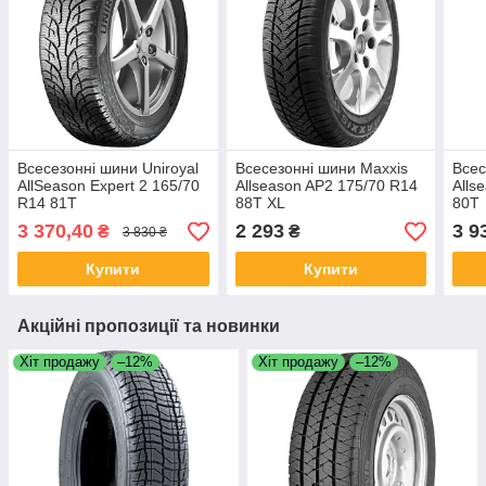
Всесезонні шини Uniroyal
Всесезонні шини Maxxis
Всес
AllSeason Expert 2 165/70
Allseason AP2 175/70 R14
Alls
R14 81T
88T XL
80T
3 370,40
2 293
3 9
₴
₴
3 830 ₴
Купити
Купити
Акційні пропозиції та новинки
Хіт продажу
–12%
Хіт продажу
–12%