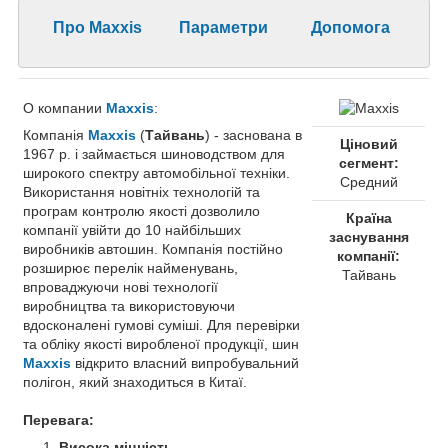
Про Maxxis
Параметри
Допомога
О компании
Maxxis
:
Компанія
Maxxis
(
Тайвань
) - заснована в
Ціновий
1967 р. і займається шиноводством для
сегмент:
широкого спектру автомобільної техніки.
Средний
Використання новітніх технологій та
програм контролю якості дозволило
Країна
компанії увійти до 10 найбільших
заснування
виробників автошин. Компанія постійно
компанії:
розширює перелік найменувань,
Тайвань
впроваджуючи нові технології
виробництва та використовуючи
вдосконалені гумові суміші. Для перевірки
та обліку якості виробленої продукції, шин
Maxxis
відкрито власний випробувальний
полігон, який знаходиться в Китаї.
Перевага:
Висока міцність