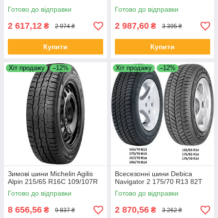
Готово до відправки
Готово до відправки
2 617,12
2 987,60
₴
₴
2 974 ₴
3 395 ₴
Купити
Купити
Хіт продажу
–12%
Хіт продажу
–12%
Зимові шини Michelin Agilis
Всесезонні шини Debica
Alpin 215/65 R16C 109/107R
Navigator 2 175/70 R13 82T
Готово до відправки
Готово до відправки
8 656,56
2 870,56
₴
₴
9 837 ₴
3 262 ₴