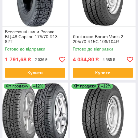
Всесезонні шини Росава
БЦ-48 Capitan 175/70 R13
Літні шини Barum Vanis 2
82T
205/70 R15C 106/104R
Готово до відправки
Готово до відправки
1 791,68
4 034,80
₴
₴
2 036 ₴
4 585 ₴
Купити
Купити
Хіт продажу
–12%
Хіт продажу
–12%