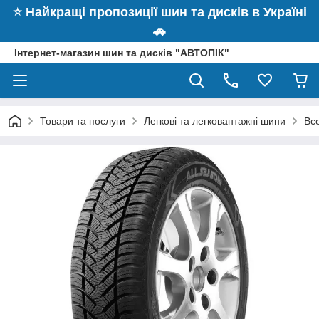
⭐️ Найкращі пропозиції шин та дисків в Україні
🚗
Інтернет-магазин шин та дисків "АВТОПІК"
Товари та послуги
Легкові та легковантажні шини
Вс