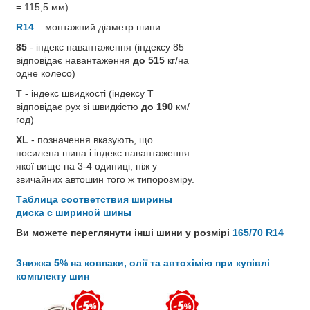
= 115,5 мм)
R14
– монтажний діаметр шини
85
- індекс навантаження (індексу 85
відповідає навантаження
до 515
кг/на
одне колесо)
T
- індекс швидкості (індексу T
відповідає рух зі швидкістю
до 190
км/
год)
XL
- позначення вказують, що
посилена шина і індекс навантаження
якої вище на 3-4 одиниці, ніж у
звичайних автошин того ж типорозміру.
Таблица соответствия ширины
диска с шириной шины
Ви можете переглянути інші шини у розмірі
165/70 R14
Знижка 5% на ковпаки, олії та автохімію при купівлі
комплекту шин