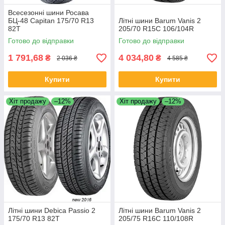
Всесезонні шини Росава
БЦ-48 Capitan 175/70 R13
Літні шини Barum Vanis 2
82T
205/70 R15C 106/104R
Готово до відправки
Готово до відправки
1 791,68
4 034,80
₴
₴
2 036 ₴
4 585 ₴
Купити
Купити
Хіт продажу
–12%
Хіт продажу
–12%
Літні шини Debica Passio 2
Літні шини Barum Vanis 2
175/70 R13 82T
205/75 R16C 110/108R