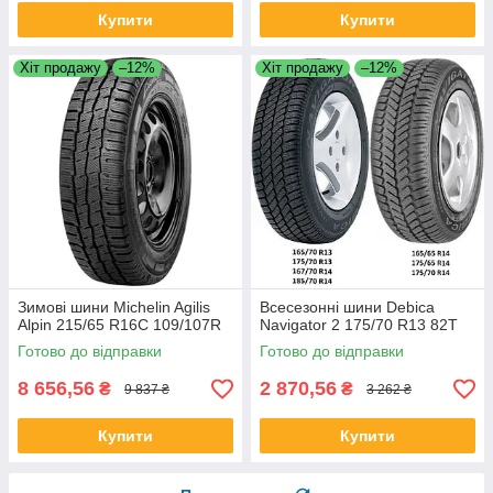
Купити
Купити
Хіт продажу
–12%
Хіт продажу
–12%
Зимові шини Michelin Agilis
Всесезонні шини Debica
Alpin 215/65 R16C 109/107R
Navigator 2 175/70 R13 82T
Готово до відправки
Готово до відправки
8 656,56
2 870,56
₴
₴
9 837 ₴
3 262 ₴
Купити
Купити