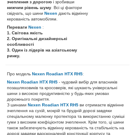
зчеплення з дорогою
і зробивши
нижчим рівень шуму
. Всі ці фактори
свідчать, що шини
Nexen
дають відмінну
керованість автомобілям.
Переваги
Nexen
:
1. Світова якість
2. Оригінальні дизайнерські
особливості
3. Один із лідерів на азіатському
ринку.
Про модель
Nexen Roadian HTX RH5
:
Nexen Roadian HTX RH5
- чудовий вибір для власників
позашляховиків та кросоверів, які шукають універсальні
шини з високою продуктивністю у будь-яких умовах
дорожнього покриття.
З шинами
Nexen Roadian HTX RH5
ви отримаєте відмінне
зчеплення на сухій, мокрій та брудній дорозі завдяки
спеціальному малюнку протектора та використанню суміші
гуми з високим коефіцієнтом зчеплення. Крім того, ці шини
також забезпечують відмінну керованість та стабільність на
дорозі завдяки вдосконаленій конструкції корпусу та