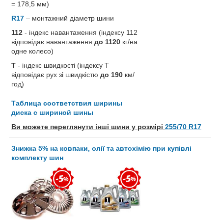
= 178,5 мм)
R17
– монтажний діаметр шини
112
- індекс навантаження (індексу 112
відповідає навантаження
до 1120
кг/на
одне колесо)
T
- індекс швидкості (індексу T
відповідає рух зі швидкістю
до 190
км/
год)
Таблица соответствия ширины
диска с шириной шины
Ви можете переглянути інші шини у розмірі
255/70 R17
Знижка 5% на ковпаки, олії та автохімію при купівлі
комплекту шин