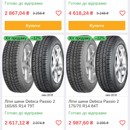
Готово до відправки
Готово до відправки
2 867,04
4 618,24
₴
₴
3 258 ₴
5 248 ₴
Купити
Купити
Хіт продажу
–12%
Хіт продажу
–12%
Літні шини Debica Passio 2
Літні шини Debica Passio 2
165/65 R14 79T
175/70 R14 84T
Готово до відправки
Готово до відправки
2 617,12
2 987,60
₴
₴
2 974 ₴
3 395 ₴