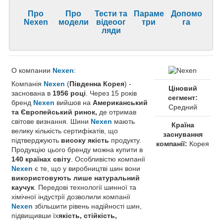
Про
Про
Тести та
Параме
Допомо
Nexen
модели
відеоог
три
га
ляди
О компании
Nexen
:
Компанія
Nexen
(
Південна Корея
) -
Ціновий
заснована в
1956 році
. Через 15 років
сегмент:
бренд
Nexen
вийшов на
Американський
Средний
та Європейський ринок,
де отримав
світове визнання. Шини
Nexen
мають
Країна
велику кількість сертифікатів, що
заснування
підтверджують
високу якість
продукту.
компанії:
Корея
Продукцію цього бренду можна купити в
140 країнах світу
. Особливістю компанії
Nexen
є те, що у виробництві шин вони
використовують лише натуральний
каучук
. Передові технології шинної та
хімічної індустрії дозволили компанії
Nexen
збільшити рівень надійності шин,
підвищивши їх
якість, стійкість,