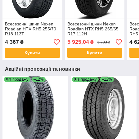
Всесезонні шини Nexen
Всесезонні шини Nexen
Всес
Roadian HTX RH5 255/70
Roadian HTX RH5 265/65
Road
R18 113T
R17 112H
RH5 
4 367
5 925,04
4 6
₴
₴
6 733 ₴
Купити
Купити
Акційні пропозиції та новинки
Хіт продажу
–12%
Хіт продажу
–12%