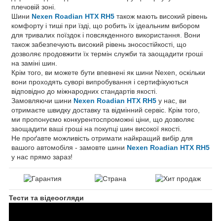
плечовій зоні.
Шини
Nexen Roadian HTX RH5
також мають високий рівень
комфорту і тиші при їзді, що робить їх ідеальним вибором
для тривалих поїздок і повсякденного використання. Вони
також забезпечують високий рівень зносостійкості, що
дозволяє продовжити їх термін служби та заощадити гроші
на заміні шин.
Крім того, ви можете бути впевнені як шини Nexen, оскільки
вони проходять суворі випробування і сертифікуються
відповідно до міжнародних стандартів якості.
Замовляючи шини
Nexen Roadian HTX RH5
у нас, ви
отримаєте швидку доставку та відмінний сервіс. Крім того,
ми пропонуємо конкурентоспроможні ціни, що дозволяє
заощадити ваші гроші на покупці шин високої якості.
Не проґавте можливість отримати найкращий вибір для
вашого автомобіля - замовте шини
Nexen Roadian HTX RH5
у нас прямо зараз!
Тести та відеоогляди