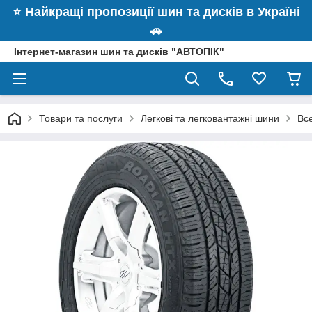
⭐️ Найкращі пропозиції шин та дисків в Україні
🚗
Інтернет-магазин шин та дисків "АВТОПІК"
Товари та послуги
Легкові та легковантажні шини
Вс