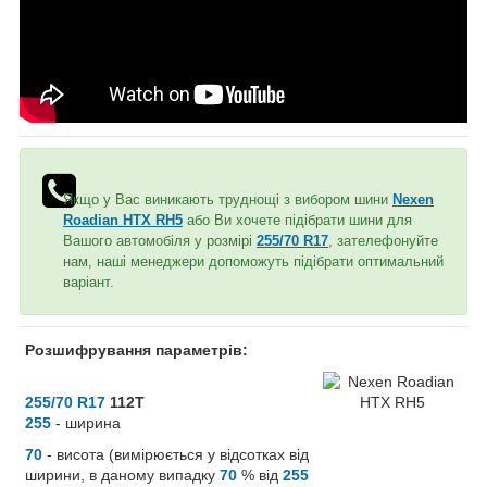
Якщо у Вас виникають труднощі з вибором шини
Nexen
Roadian HTX RH5
або Ви хочете підібрати шини для
Вашого автомобіля у розмірі
255/70 R17
, зателефонуйте
нам, наші менеджери допоможуть підібрати оптимальний
варіант.
Розшифрування параметрів:
255/70 R17
112T
255
- ширина
70
- висота (вимірюється у відсотках від
ширини, в даному випадку
70
% від
255