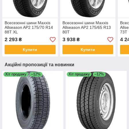
Всесезонні шини Maxxis
Всесезонні шини Maxxis
Всес
Allseason AP2 175/70 R14
Allseason AP2 175/65 R13
Alls
88T XL
80T
73T
2 293
3 938
4 2
₴
₴
Купити
Купити
Акційні пропозиції та новинки
Хіт продажу
–12%
Хіт продажу
–12%