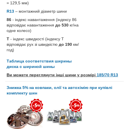
= 129,5 мм)
R13
– монтажний діаметр шини
86
- індекс навантаження (індексу 86
відповідає навантаження
до 530
кг/на
одне колесо)
T
- індекс швидкості (індексу T
відповідає рух зі швидкістю
до 190
км/
год)
Таблица соответствия ширины
диска с шириной шины
Ви можете переглянути інші шини у розмірі
185/70 R13
Знижка 5% на ковпаки, олії та автохімію при купівлі
комплекту шин