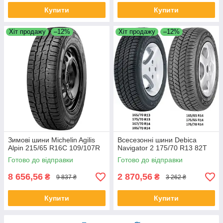
Купити
Купити
Хіт продажу
–12%
Хіт продажу
–12%
Зимові шини Michelin Agilis
Всесезонні шини Debica
Alpin 215/65 R16C 109/107R
Navigator 2 175/70 R13 82T
Готово до відправки
Готово до відправки
8 656,56
2 870,56
₴
₴
9 837 ₴
3 262 ₴
Купити
Купити