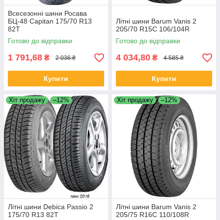
Всесезонні шини Росава
БЦ-48 Capitan 175/70 R13
Літні шини Barum Vanis 2
82T
205/70 R15C 106/104R
Готово до відправки
Готово до відправки
1 791,68
4 034,80
₴
₴
2 036 ₴
4 585 ₴
Купити
Купити
Хіт продажу
–12%
Хіт продажу
–12%
Літні шини Debica Passio 2
Літні шини Barum Vanis 2
175/70 R13 82T
205/75 R16C 110/108R