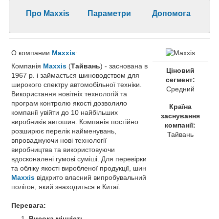
Про Maxxis
Параметри
Допомога
О компании
Maxxis
:
Компанія
Maxxis
(
Тайвань
) - заснована в
Ціновий
1967 р. і займається шиноводством для
сегмент:
широкого спектру автомобільної техніки.
Средний
Використання новітніх технологій та
програм контролю якості дозволило
Країна
компанії увійти до 10 найбільших
заснування
виробників автошин. Компанія постійно
компанії:
розширює перелік найменувань,
Тайвань
впроваджуючи нові технології
виробництва та використовуючи
вдосконалені гумові суміші. Для перевірки
та обліку якості виробленої продукції, шин
Maxxis
відкрито власний випробувальний
полігон, який знаходиться в Китаї.
Перевага:
Висока міцність