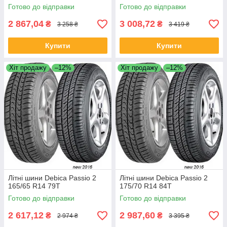
Готово до відправки
Готово до відправки
2 867,04
3 008,72
₴
₴
3 258 ₴
3 419 ₴
Купити
Купити
Хіт продажу
–12%
Хіт продажу
–12%
Літні шини Debica Passio 2
Літні шини Debica Passio 2
165/65 R14 79T
175/70 R14 84T
Готово до відправки
Готово до відправки
2 617,12
2 987,60
₴
₴
2 974 ₴
3 395 ₴