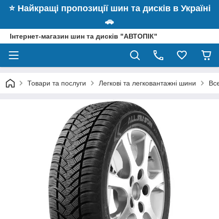
⭐️ Найкращі пропозиції шин та дисків в Україні
🚗
Інтернет-магазин шин та дисків "АВТОПІК"
Товари та послуги
Легкові та легковантажні шини
Вс